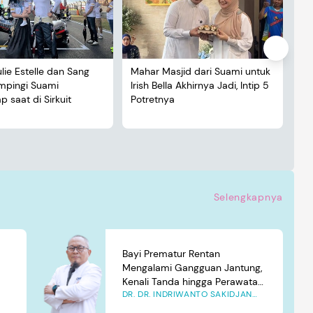
ulie Estelle dan Sang
Mahar Masjid dari Suami untuk
De
ampingi Suami
Irish Bella Akhirnya Jadi, Intip 5
Lu
 saat di Sirkuit
Potretnya
5 
Selengkapnya
Bayi Prematur Rentan
Mengalami Gangguan Jantung,
Kenali Tanda hingga Perawatan
DR. DR. INDRIWANTO SAKIDJAN
yang Tepat
ATMOSUDIGDO, SP.JP(K). MARS