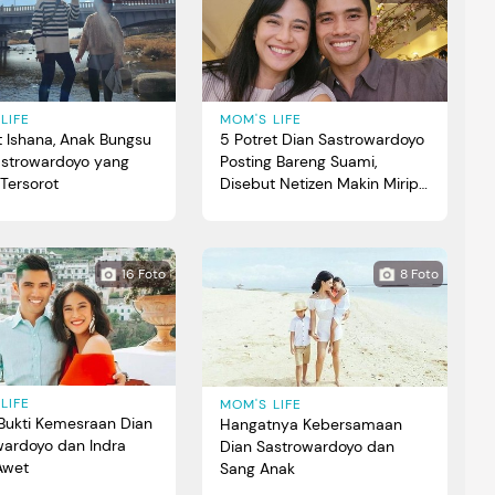
LIFE
MOM'S LIFE
t Ishana, Anak Bungsu
5 Potret Dian Sastrowardoyo
astrowardoyo yang
Posting Bareng Suami,
Tersorot
Disebut Netizen Makin Mirip
Bun
16 Foto
8 Foto
LIFE
MOM'S LIFE
 Bukti Kemesraan Dian
Hangatnya Kebersamaan
wardoyo dan Indra
Dian Sastrowardoyo dan
Awet
Sang Anak