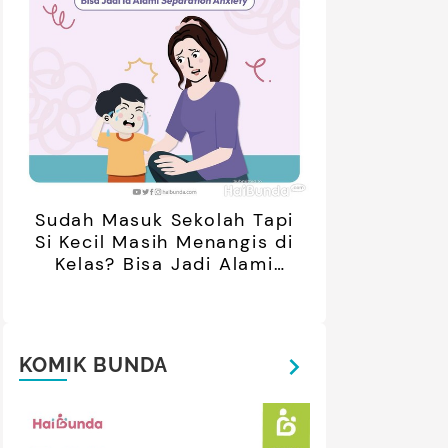
retan Artis yang Menetap di
5 Potret Kedekatan Alyssa
ar Negeri Usai Menikah, Intip
Daguise Bersama Ayahanda
Potret Terbarunya
asal Prancis, Dipuji Tampan
oleh Netizen
Sudah Masuk Sekolah Tapi
Si Kecil Masih Menangis di
Kelas? Bisa Jadi Alami
Separation Anxiety
KOMIK BUNDA