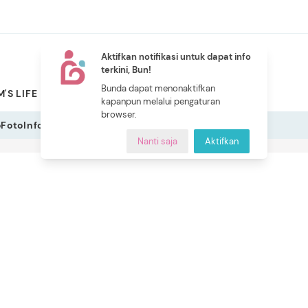
Aktifkan notifikasi untuk dapat info
terkini, Bun!
NEW
Bunda dapat menonaktifkan
'S LIFE
PILIHAN BUNDA
CERITA BUNDA
INDEKS
kapanpun melalui pengaturan
browser.
o
Foto
Infografis
Nanti saja
Aktifkan