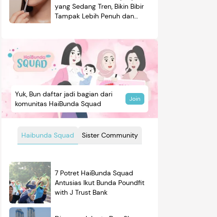
yang Sedang Tren, Bikin Bibir
Tampak Lebih Penuh dan
Berkilau
Yuk, Bun daftar jadi bagian dari
Join
komunitas HaiBunda Squad
Haibunda Squad
Sister Community
7 Potret HaiBunda Squad
Antusias Ikut Bunda Poundfit
with J Trust Bank