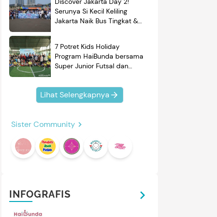
Discover Jakarta Day 2!
Serunya Si Kecil Keliling
Jakarta Naik Bus Tingkat &
Belajar Sejarah
7 Potret Kids Holiday
Program HaiBunda bersama
Super Junior Futsal dan
BRAND'S, Si Kecil & Ayah
Kompak Banget!
Lihat Selengkapnya
mendasi
Nama Bayi
Resep
Sister Community
roduk
INFOGRAFIS