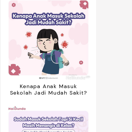
01:20
ak Bosan Saat Libur? Coba 7
5 Ide Libur
inan Tanpa Gadget Ini!
Bareng Anak
Kenapa Anak Masuk
Sekolah Jadi Mudah Sakit?