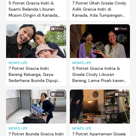
5 Potret Gracia Indri &
7 Potret Ultah Gisela Cindy
Suami Belanda Liburan
Adik Gracia Indri di
Musim Dingin di Kanada,
Kanada, Ada Tumpengan
Ajak Si Kecil dan Ibunda
Khas RI
7 Foto
5 Foto
MOM'S LIFE
MOM'S LIFE
7 Potret Gracia Indri
5 Potret Gracia Indria &
Bareng Keluarga, Gaya
Gisela Cindy Liburan
Sederhana Ibunda Dipuji
Bareng, Lama Pisah karena
Netizen
Tinggal Beda Negara
7 Foto
7 Foto
MOM'S LIFE
MOM'S LIFE
7 Potret Ibunda Gracia Indri
7 Potret Apartemen Gisela