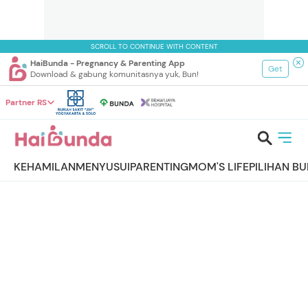
SCROLL TO CONTINUE WITH CONTENT
HaiBunda - Pregnancy & Parenting App
Get
Download & gabung komunitasnya yuk, Bun!
Partner RS
KEHAMILAN
MENYUSUI
PARENTING
MOM'S LIFE
PILIHAN B