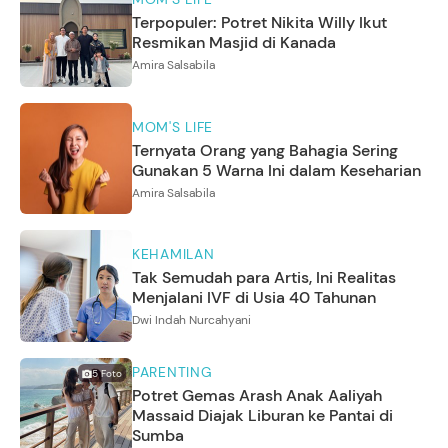
Terpopuler: Potret Nikita Willy Ikut
Resmikan Masjid di Kanada
Amira Salsabila
MOM'S LIFE
Ternyata Orang yang Bahagia Sering
Gunakan 5 Warna Ini dalam Keseharian
Amira Salsabila
KEHAMILAN
Tak Semudah para Artis, Ini Realitas
Menjalani IVF di Usia 40 Tahunan
Dwi Indah Nurcahyani
PARENTING
5
Foto
Potret Gemas Arash Anak Aaliyah
Massaid Diajak Liburan ke Pantai di
Sumba