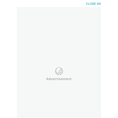
HaiBunda
CLOSE AD