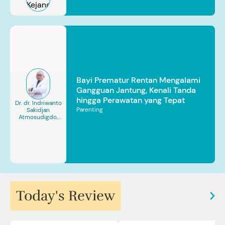
Bayi Prematur Rentan Mengalami
Gangguan Jantung, Kenali Tanda
hingga Perawatan yang Tepat
Dr. dr. Indriwanto
Parenting
Sakidjan
Atmosudigdo,
Sp.JP(K). MARS
Today's Review