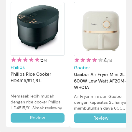
5
4
/
4
/
14
Philips
Gaabor
Philips Rice Cooker
Gaabor Air Fryer Mini 2L
HD4515/91 1,8 L
600W Low Watt AF20M-
WH01A
Memasak lebih mudah
Air Fryer mini dari Gaabor
dengan rice cooker Philips
dengan kapasitas 2L hanya
HD4515/91. Simak reviewnya
membutuhkan daya 600W
di sini.
dalam pemakaian. Simak
Review
Review
review selengkapnya di sini.