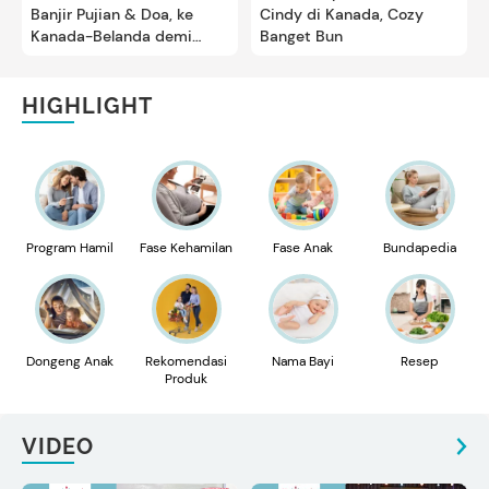
Banjir Pujian & Doa, ke
Cindy di Kanada, Cozy
Kanada-Belanda demi
Banget Bun
Kedua Putrinya
HIGHLIGHT
Program Hamil
Fase Kehamilan
Fase Anak
Bundapedia
Dongeng Anak
Rekomendasi
Nama Bayi
Resep
Produk
VIDEO