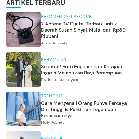
ARTIKEL TERBARU
REKOMENDASI PRODUK
7 Antena TV Digital Terbaik untuk
Daerah Susah Sinyal, Mulai dari Rp80
Ribuan!
Amira Salsabila
KEHAMILAN
Selamat! Putri Eugenie dari Kerajaan
Inggris Melahirkan Bayi Perempuan
Dwi Indah Nurcahyani
TRENDING
Cara Mengenali Orang Punya Percaya
Diri Tinggi & Pendirian Teguh dari
Kebiasaannya
Melly Febrida
MOM'S LIFE