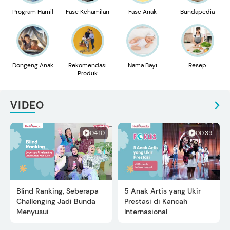
Program Hamil
Fase Kehamilan
Fase Anak
Bundapedia
Dongeng Anak
Rekomendasi
Nama Bayi
Resep
Produk
VIDEO
04:10
00:39
Blind Ranking, Seberapa
5 Anak Artis yang Ukir
Challenging Jadi Bunda
Prestasi di Kancah
Menyusui
Internasional