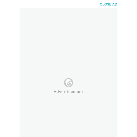
HaiBunda
CLOSE AD