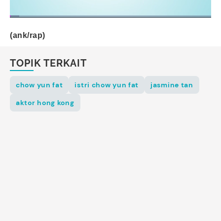
(ank/rap)
TOPIK TERKAIT
chow yun fat
istri chow yun fat
jasmine tan
aktor hong kong