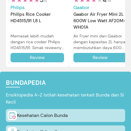
4
/
4
/
14
Philips
Gaabor
Philips Rice Cooker
Gaabor Air Fryer Mini 2L
HD4515/91 1,8 L
600W Low Watt AF20M-
WH01A
Memasak lebih mudah
Air Fryer mini dari Gaabor
dengan rice cooker Philips
dengan kapasitas 2L hanya
HD4515/91. Simak reviewnya
membutuhkan daya 600W
di sini.
dalam pemakaian. Simak
Review
Review
review selengkapnya di sini.
BUNDAPEDIA
Ensiklopedia A-Z istilah kesehatan terkait Bunda dan Si
Kecil
Kesehatan Calon Bunda