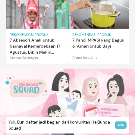
REKOMENDASI PRODUK
REKOMENDASI PRODUK
7 Aksesori Anak untuk
7 Panci MPASI yang Bagus
Karnaval Kemerdekaan 17
& Aman untuk Bayi
Agustus, Bikin Makin
Annisa Karnesyia
Amira Salsabila
Gemas
Yuk, Bun daftar jadi bagian dari komunitas HaiBunda
Join
Squad