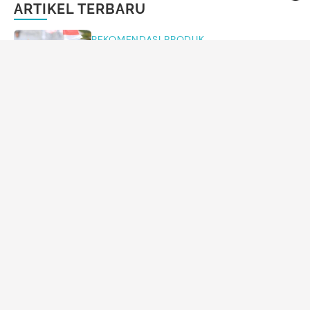
ARTIKEL TERBARU
REKOMENDASI PRODUK
7 Aksesori Anak untuk Karnaval
Kemerdekaan 17 Agustus, Bikin Makin
Gemas
Annisa Karnesyia
PARENTING
7
Foto
Wajah Cantik Brielle Anak Julie Estelle
Curi Perhatian, Pintar Bergaya di Usia 3
Tahun
Annisa Karnesyia
MOM'S LIFE
Hukum Istri Minta Cerai karena Suami
Sakit-sakitan, Begini Pandangan Islam
Arina Yulistara
MOM'S LIFE