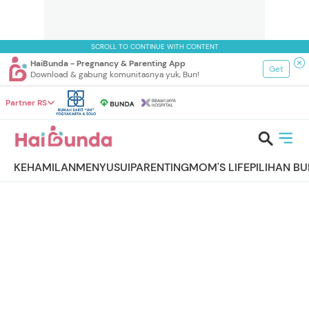
SCROLL TO CONTINUE WITH CONTENT
HaiBunda - Pregnancy & Parenting App
Get
Download & gabung komunitasnya yuk, Bun!
Partner RS
KEHAMILAN
MENYUSUI
PARENTING
MOM'S LIFE
PILIHAN B