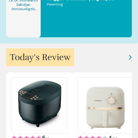
Dr. dr. Indriwanto
Parenting
Sakidjan
Atmosudigdo,
Sp.JP(K). MARS
Today's Review
5