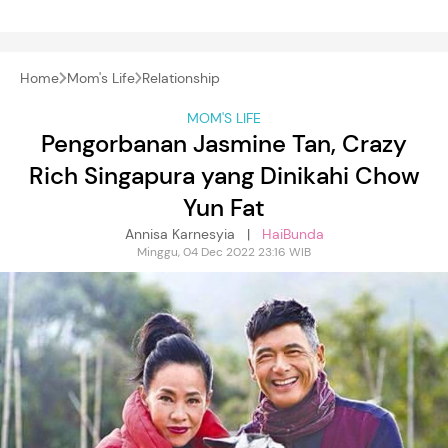
Home
Mom's Life
Relationship
MOM'S LIFE
Pengorbanan Jasmine Tan, Crazy
Rich Singapura yang Dinikahi Chow
Yun Fat
Annisa Karnesyia |
HaiBunda
Minggu, 04 Dec 2022 23:16 WIB