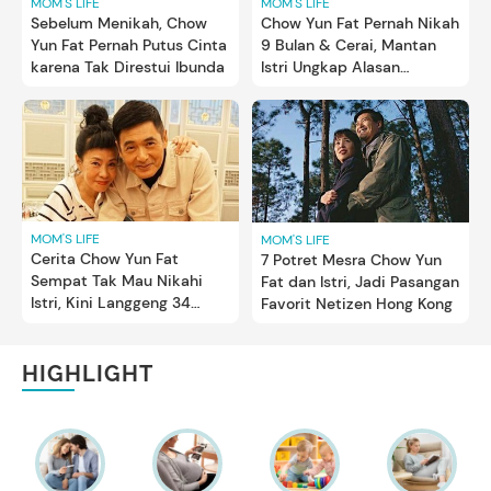
MOM'S LIFE
MOM'S LIFE
Sebelum Menikah, Chow
Chow Yun Fat Pernah Nikah
Yun Fat Pernah Putus Cinta
9 Bulan & Cerai, Mantan
karena Tak Direstui Ibunda
Istri Ungkap Alasan
Mengejutkan
MOM'S LIFE
MOM'S LIFE
Cerita Chow Yun Fat
7 Potret Mesra Chow Yun
Sempat Tak Mau Nikahi
Fat dan Istri, Jadi Pasangan
Istri, Kini Langgeng 34
Favorit Netizen Hong Kong
Tahun
HIGHLIGHT