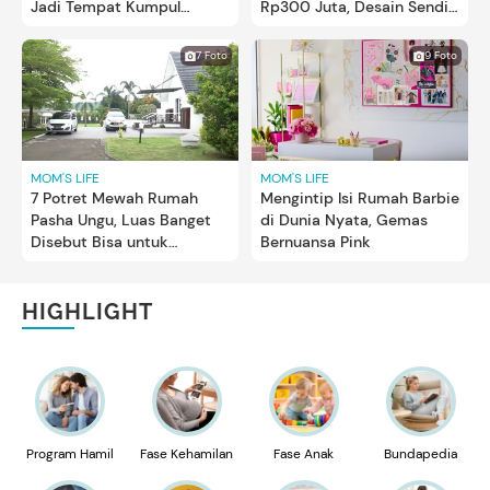
Jadi Tempat Kumpul
Rp300 Juta, Desain Sendiri
Bareng Keluarga
Tanpa Arsitek
7 Foto
9 Foto
MOM'S LIFE
MOM'S LIFE
7 Potret Mewah Rumah
Mengintip Isi Rumah Barbie
Pasha Ungu, Luas Banget
di Dunia Nyata, Gemas
Disebut Bisa untuk
Bernuansa Pink
Komplek Perumahan
HIGHLIGHT
Program Hamil
Fase Kehamilan
Fase Anak
Bundapedia