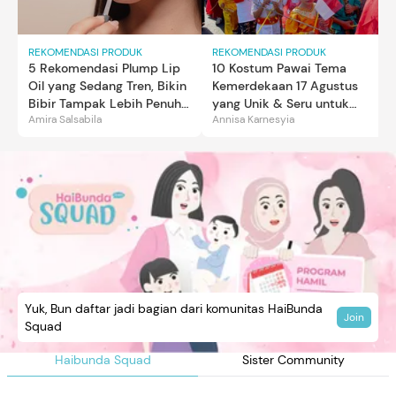
REKOMENDASI PRODUK
REKOMENDASI PRODUK
5 Rekomendasi Plump Lip
10 Kostum Pawai Tema
Oil yang Sedang Tren, Bikin
Kemerdekaan 17 Agustus
Bibir Tampak Lebih Penuh
yang Unik & Seru untuk
Amira Salsabila
Annisa Karnesyia
dan Berkilau
Anak Laki-laki &
Perempuan
Yuk, Bun daftar jadi bagian dari komunitas HaiBunda
Join
Squad
Haibunda Squad
Sister Community