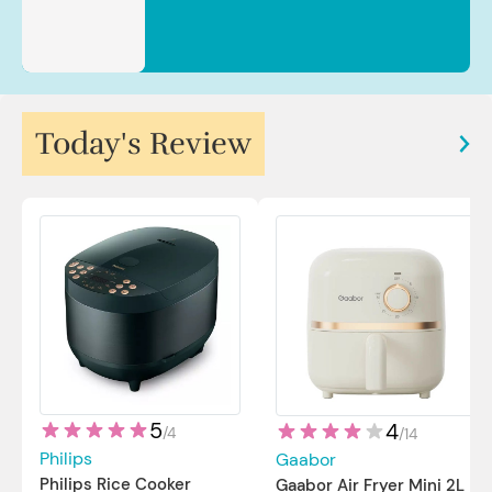
Today's Review
5
4
/
4
/
14
Philips
Gaabor
Philips Rice Cooker
Gaabor Air Fryer Mini 2L