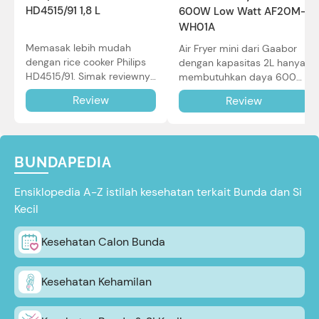
HD4515/91 1,8 L
600W Low Watt AF20M-
WH01A
Memasak lebih mudah
Air Fryer mini dari Gaabor
dengan rice cooker Philips
dengan kapasitas 2L hanya
HD4515/91. Simak reviewnya
membutuhkan daya 600W
di sini.
dalam pemakaian. Simak
Review
Review
review selengkapnya di sini.
BUNDAPEDIA
Ensiklopedia A-Z istilah kesehatan terkait Bunda dan Si
Kecil
Kesehatan Calon Bunda
Kesehatan Kehamilan