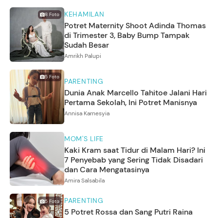
KEHAMILAN
8
Foto
Potret Maternity Shoot Adinda Thomas
di Trimester 3, Baby Bump Tampak
Sudah Besar
Amrikh Palupi
5
Foto
PARENTING
Dunia Anak Marcello Tahitoe Jalani Hari
Pertama Sekolah, Ini Potret Manisnya
Annisa Karnesyia
MOM'S LIFE
Kaki Kram saat Tidur di Malam Hari? Ini
7 Penyebab yang Sering Tidak Disadari
dan Cara Mengatasinya
Amira Salsabila
PARENTING
5
Foto
5 Potret Rossa dan Sang Putri Raina