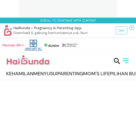
SCROLL TO CONTINUE WITH CONTENT
HaiBunda - Pregnancy & Parenting App
Get
Download & gabung komunitasnya yuk, Bun!
Partner RS
KEHAMILAN
MENYUSUI
PARENTING
MOM'S LIFE
PILIHAN B