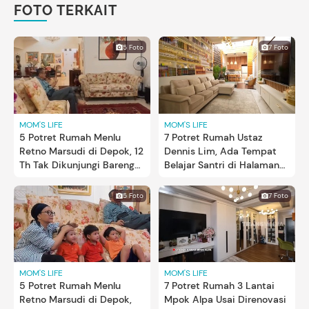
FOTO TERKAIT
5 Foto
7 Foto
MOM'S LIFE
MOM'S LIFE
5 Potret Rumah Menlu
7 Potret Rumah Ustaz
Retno Marsudi di Depok, 12
Dennis Lim, Ada Tempat
Th Tak Dikunjungi Bareng
Belajar Santri di Halaman
Keluarga
Belakang
5 Foto
7 Foto
MOM'S LIFE
MOM'S LIFE
5 Potret Rumah Menlu
7 Potret Rumah 3 Lantai
Retno Marsudi di Depok,
Mpok Alpa Usai Direnovasi