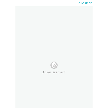
HaiBunda
CLOSE AD