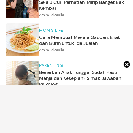
Selalu Curi Perhatian, Mirip Banget Bak
Kembar
Amira Salsabila
MOM'S LIFE
Cara Membuat Mie ala Gacoan, Enak
dan Gurih untuk Ide Jualan
Amira Salsabila
PARENTING
Benarkah Anak Tunggal Sudah Pasti
Manja dan Kesepian? Simak Jawaban
Psikolog
Annisa Karnesyia
ARTIKEL LAINNYA