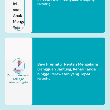
Parenting
Bayi Prematur Rentan Mengalami
Gangguan Jantung, Kenali Tanda
hingga Perawatan yang Tepat
Dr. dr. Indriwanto
Parenting
Sakidjan
Atmosudigdo,
Sp.JP(K). MARS