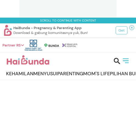
SCROLL TO CONTINUE WITH CONTENT
HaiBunda - Pregnancy & Parenting App
Get
Download & gabung komunitasnya yuk, Bun!
Partner RS
KEHAMILAN
MENYUSUI
PARENTING
MOM'S LIFE
PILIHAN B