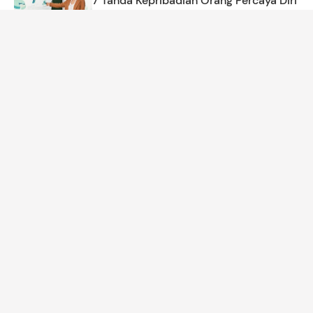
7 Tanda Kepribadian Orang Percaya Diri
dan Bermental Kuat, Tak Mudah Minder
Amira Salsabila
PARENTING
10 Makanan Bantu Berat Badan Bayi
Bertambah saat MPASI
Kinan
MOM'S LIFE
Tanggapan Menkes soal Viral Dokter-
Nakes 'Nirempati' terhadap Pasien BPJS
Tim HaiBunda
TRENDING
Cerita dr. Gia Pratama Dibiasakan
Hidup Sederhana dari Kecil, Tak Sadar
Hidup di Keluarga Berada
Annisa Karnesyia