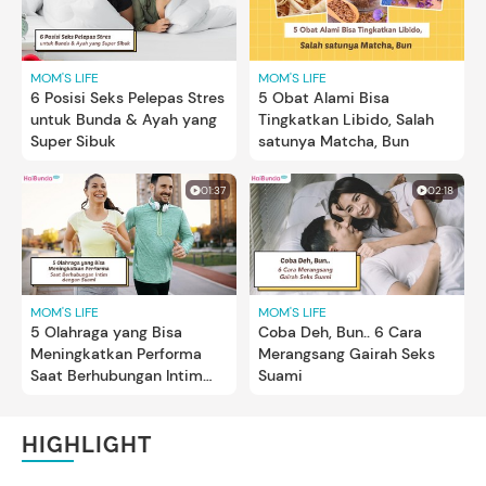
MOM'S LIFE
MOM'S LIFE
6 Posisi Seks Pelepas Stres
5 Obat Alami Bisa
untuk Bunda & Ayah yang
Tingkatkan Libido, Salah
Super Sibuk
satunya Matcha, Bun
01:37
02:18
MOM'S LIFE
MOM'S LIFE
5 Olahraga yang Bisa
Coba Deh, Bun.. 6 Cara
Meningkatkan Performa
Merangsang Gairah Seks
Saat Berhubungan Intim
Suami
dengan Suami
HIGHLIGHT