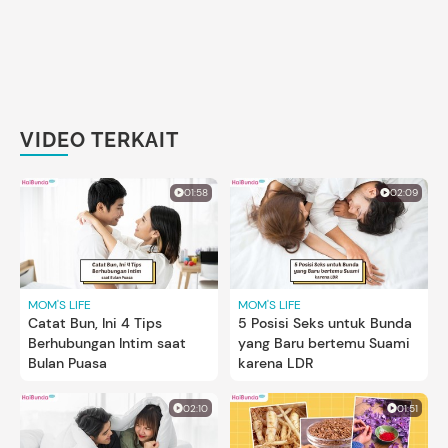
VIDEO TERKAIT
01:58
02:09
MOM'S LIFE
MOM'S LIFE
Catat Bun, Ini 4 Tips
5 Posisi Seks untuk Bunda
Berhubungan Intim saat
yang Baru bertemu Suami
Bulan Puasa
karena LDR
02:10
01:51