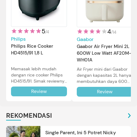
5
4
/
4
/
14
Philips
Gaabor
Philips Rice Cooker
Gaabor Air Fryer Mini 2L
HD4515/91 1,8 L
600W Low Watt AF20M-
WH01A
Memasak lebih mudah
Air Fryer mini dari Gaabor
dengan rice cooker Philips
dengan kapasitas 2L hanya
HD4515/91. Simak reviewnya
membutuhkan daya 600W
di sini.
dalam pemakaian. Simak
Review
Review
review selengkapnya di sini.
REKOMENDASI
Single Parent, Ini 5 Potret Nicky