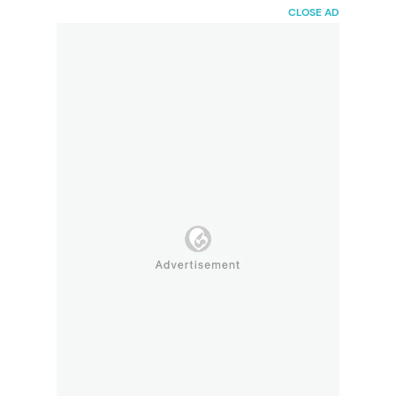
HaiBunda
CLOSE AD