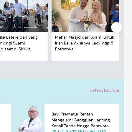
ulie Estelle dan Sang
Mahar Masjid dari Suami untuk
De
ampingi Suami
Irish Bella Akhirnya Jadi, Intip 5
Lu
 saat di Sirkuit
Potretnya
5 
Selengkapnya
Bayi Prematur Rentan
Mengalami Gangguan Jantung,
Kenali Tanda hingga Perawatan
DR. DR. INDRIWANTO SAKIDJAN
yang Tepat