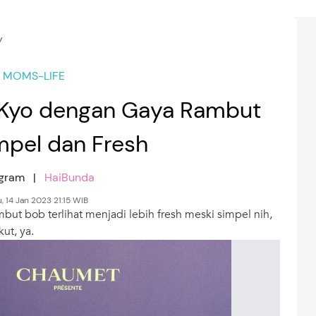
y
MOMS-LIFE
 Kyo dengan Gaya Rambut
mpel dan Fresh
agram |
HaiBunda
, 14 Jan 2023 21:15 WIB
t bob terlihat menjadi lebih fresh meski simpel nih,
ut, ya.