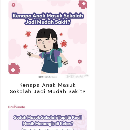
01:20
ak Bosan Saat Libur? Coba 7
5 Ide Libur
inan Tanpa Gadget Ini!
Bareng Anak
Kenapa Anak Masuk
Sekolah Jadi Mudah Sakit?