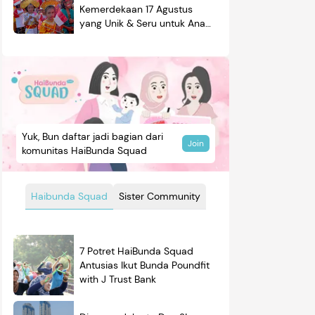
Kemerdekaan 17 Agustus
yang Unik & Seru untuk Anak
Laki-laki & Perempuan
Yuk, Bun daftar jadi bagian dari
Join
komunitas HaiBunda Squad
Haibunda Squad
Sister Community
7 Potret HaiBunda Squad
Antusias Ikut Bunda Poundfit
with J Trust Bank