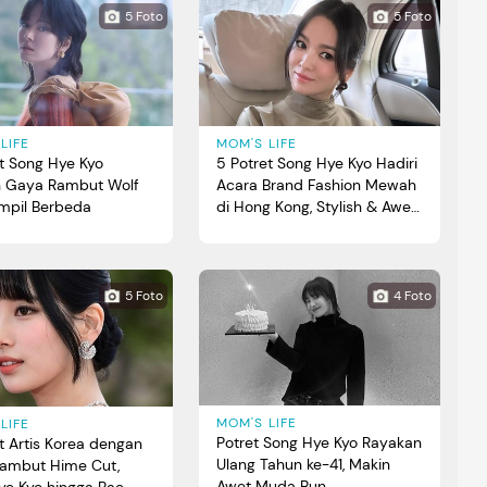
5 Foto
5 Foto
LIFE
MOM'S LIFE
t Song Hye Kyo
5 Potret Song Hye Kyo Hadiri
 Gaya Rambut Wolf
Acara Brand Fashion Mewah
ampil Berbeda
di Hong Kong, Stylish & Awet
Muda
5 Foto
4 Foto
MOM'S LIFE
LIFE
Potret Song Hye Kyo Rayakan
t Artis Korea dengan
Ulang Tahun ke-41, Makin
ambut Hime Cut,
Awet Muda Bun
ye Kyo hingga Bae