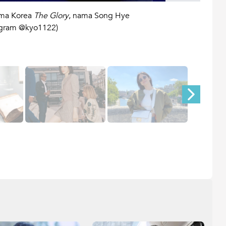
ama Korea
The Glory
, nama Song Hye
Pasal
tagram @kyo1122)
suasa