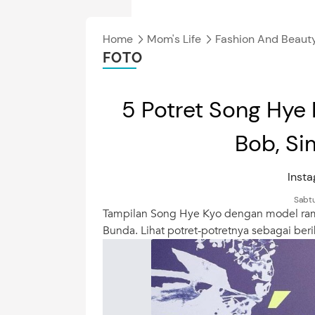
Home
Mom's Life
Fashion And Beaut
FOTO
5 Potret Song Hye
Bob, Si
Inst
Sabtu
Tampilan Song Hye Kyo dengan model rambu
Bunda. Lihat potret-potretnya sebagai berik