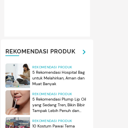
nya, akting wanita berusia 41 tahun ini tampak begitu nyata h
na di dalam drama Korea tersebut. (Foto: Instagram @kyo1122)
REKOMENDASI PRODUK
REKOMENDASI PRODUK
5 Rekomendasi Hospital Bag
untuk Melahirkan, Aman dan
Muat Banyak
REKOMENDASI PRODUK
5 Rekomendasi Plump Lip Oil
yang Sedang Tren, Bikin Bibir
Tampak Lebih Penuh dan
Berkilau
REKOMENDASI PRODUK
10 Kostum Pawai Tema