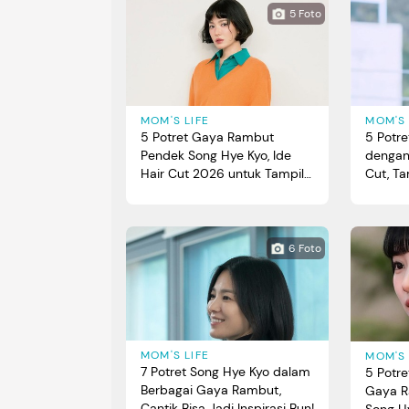
5 Foto
MOM'S LIFE
MOM'S 
5 Potret Gaya Rambut
5 Potre
Pendek Song Hye Kyo, Ide
dengan
Hair Cut 2026 untuk Tampil
Cut, T
Fresh
6 Foto
MOM'S LIFE
MOM'S 
7 Potret Song Hye Kyo dalam
5 Potre
Berbagai Gaya Rambut,
Gaya R
Cantik Bisa Jadi Inspirasi Bun!
Song H