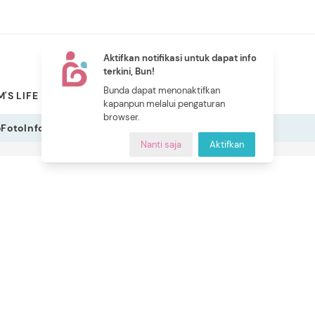
Aktifkan notifikasi untuk dapat info
terkini, Bun!
NEW
Bunda dapat menonaktifkan
'S LIFE
PILIHAN BUNDA
CERITA BUNDA
INDEKS
kapanpun melalui pengaturan
browser.
o
Foto
Infografis
Nanti saja
Aktifkan