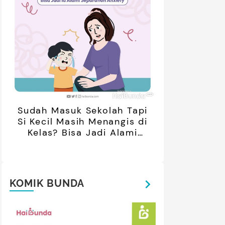
retan Artis yang Menetap di
5 Potret Kedekatan Alyssa
ar Negeri Usai Menikah, Intip
Daguise Bersama Ayahanda
Potret Terbarunya
asal Prancis, Dipuji Tampan
oleh Netizen
Sudah Masuk Sekolah Tapi
Si Kecil Masih Menangis di
Kelas? Bisa Jadi Alami
Separation Anxiety
KOMIK BUNDA