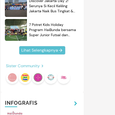
Discover Jakarta Day 2!
Serunya Si Kecil Keliling
Jakarta Naik Bus Tingkat &
Belajar Sejarah
7 Potret Kids Holiday
Program HaiBunda bersama
Super Junior Futsal dan
BRAND'S, Si Kecil & Ayah
Kompak Banget!
Lihat Selengkapnya
Sister Community
mendasi
Nama Bayi
Resep
roduk
INFOGRAFIS