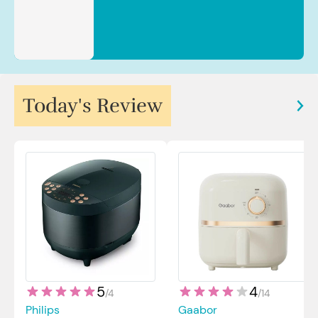
Sp.JP(K). MARS
Today's Review
5
4
/
4
/
14
Philips
Gaabor