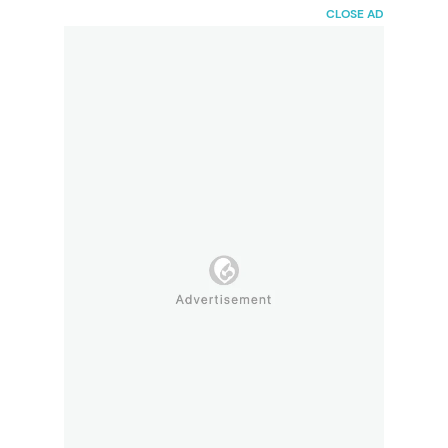
HaiBunda
CLOSE AD