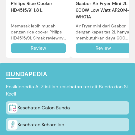
Philips Rice Cooker
Gaabor Air Fryer Mini 2L
HD4515/91 1,8 L
600W Low Watt AF20M-
WH01A
Memasak lebih mudah
Air Fryer mini dari Gaabor
dengan rice cooker Philips
dengan kapasitas 2L hanya
HD4515/91. Simak reviewnya
membutuhkan daya 600W
di sini.
dalam pemakaian. Simak
Review
Review
review selengkapnya di sini.
BUNDAPEDIA
Ensiklopedia A-Z istilah kesehatan terkait Bunda dan Si
Kecil
Kesehatan Calon Bunda
Kesehatan Kehamilan