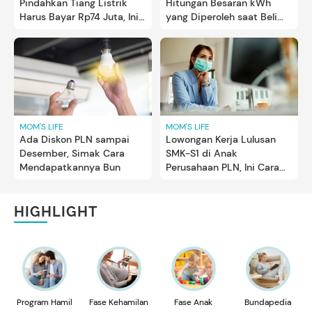
Pindahkan Tiang Listrik
Hitungan Besaran kWh
Harus Bayar Rp74 Juta, Ini
yang Diperoleh saat Beli
Kata PLN
Token
MOM'S LIFE
MOM'S LIFE
Ada Diskon PLN sampai
Lowongan Kerja Lulusan
Desember, Simak Cara
SMK-S1 di Anak
Mendapatkannya Bun
Perusahaan PLN, Ini Cara
Daftarnya Bun
HIGHLIGHT
Program Hamil
Fase Kehamilan
Fase Anak
Bundapedia