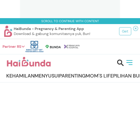
SCROLL TO CONTINUE WITH CONTENT
HaiBunda - Pregnancy & Parenting App
Get
Download & gabung komunitasnya yuk, Bun!
Partner RS
KEHAMILAN
MENYUSUI
PARENTING
MOM'S LIFE
PILIHAN B