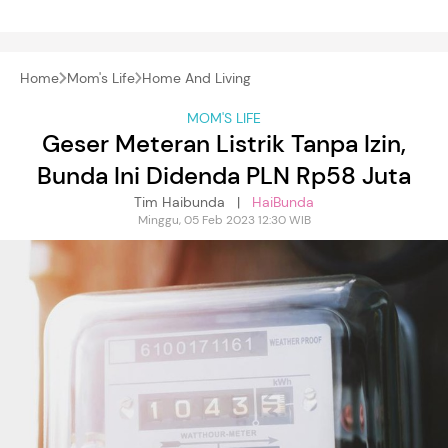
Home
Mom's Life
Home And Living
MOM'S LIFE
Geser Meteran Listrik Tanpa Izin,
Bunda Ini Didenda PLN Rp58 Juta
Tim Haibunda |
HaiBunda
Minggu, 05 Feb 2023 12:30 WIB