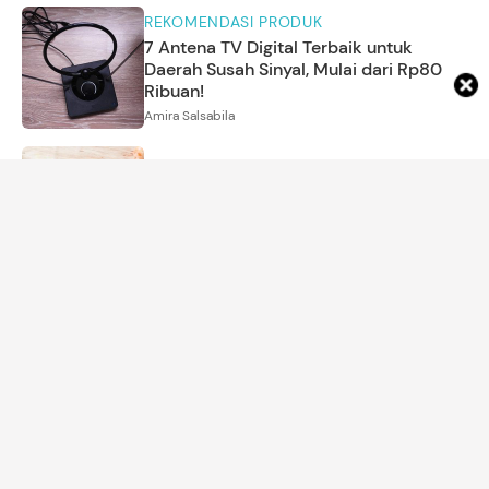
REKOMENDASI PRODUK
7 Antena TV Digital Terbaik untuk
Daerah Susah Sinyal, Mulai dari Rp80
Ribuan!
Amira Salsabila
MOM'S LIFE
7 Cara Menanam Kunyit hingga Daun
Salam di Rumah
Arina Yulistara
5
Foto
PARENTING
Potret Kedekatan Adipati Dolken dan
Sang Putri, Intip Wajah Happy Nae
Annisa Karnesyia
KEHAMILAN
Pasutri Putuskan Aborsi Janin yang
Didiagnosis Down Syndrome, Viral Tuai