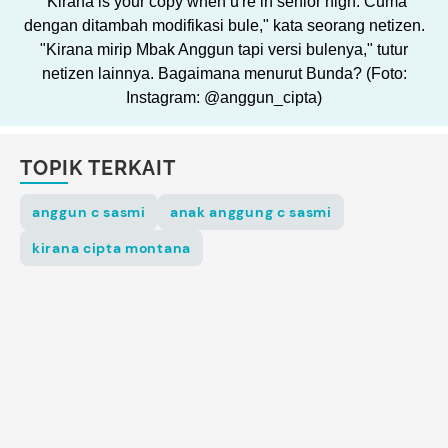
"Kirana is your copy when u're in senior high. Cuma
dengan ditambah modifikasi bule," kata seorang netizen.
"Kirana mirip Mbak Anggun tapi versi bulenya," tutur
netizen lainnya. Bagaimana menurut Bunda? (Foto:
Instagram: @anggun_cipta)
TOPIK TERKAIT
anggun c sasmi
anak anggung c sasmi
kirana cipta montana