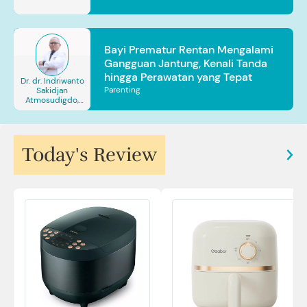
Bayi Prematur Rentan Mengalami
Gangguan Jantung, Kenali Tanda
hingga Perawatan yang Tepat
Dr. dr. Indriwanto
Parenting
Sakidjan
Atmosudigdo,
Sp.JP(K). MARS
Today's Review