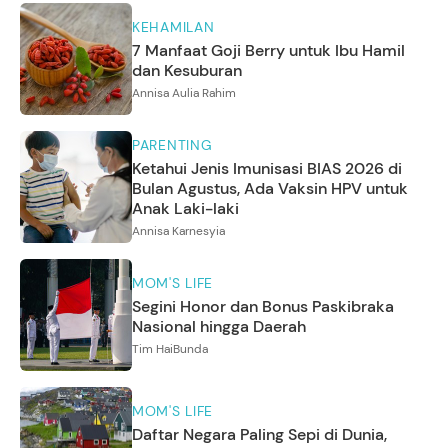
KEHAMILAN
7 Manfaat Goji Berry untuk Ibu Hamil
dan Kesuburan
Annisa Aulia Rahim
PARENTING
Ketahui Jenis Imunisasi BIAS 2026 di
Bulan Agustus, Ada Vaksin HPV untuk
Anak Laki-laki
Annisa Karnesyia
MOM'S LIFE
Segini Honor dan Bonus Paskibraka
Nasional hingga Daerah
Tim HaiBunda
MOM'S LIFE
Daftar Negara Paling Sepi di Dunia,