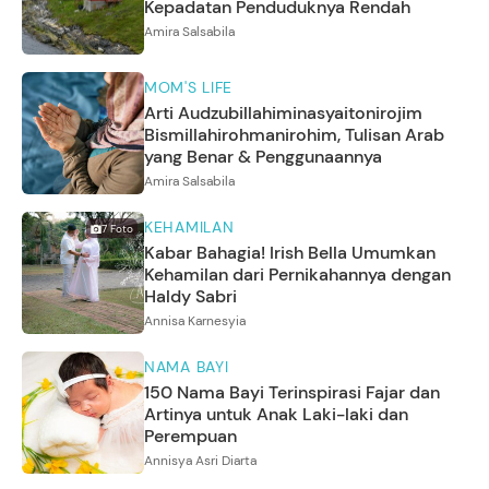
Kepadatan Penduduknya Rendah
Amira Salsabila
MOM'S LIFE
Arti Audzubillahiminasyaitonirojim
Bismillahirohmanirohim, Tulisan Arab
yang Benar & Penggunaannya
Amira Salsabila
KEHAMILAN
7
Foto
Kabar Bahagia! Irish Bella Umumkan
Kehamilan dari Pernikahannya dengan
Haldy Sabri
Annisa Karnesyia
NAMA BAYI
150 Nama Bayi Terinspirasi Fajar dan
Artinya untuk Anak Laki-laki dan
Perempuan
Annisya Asri Diarta