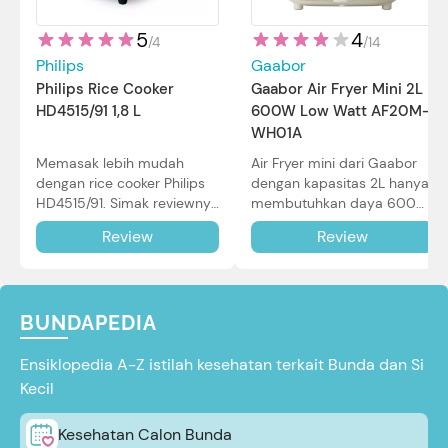
5
4
/
4
/
14
Philips
Gaabor
Philips Rice Cooker
Gaabor Air Fryer Mini 2L
HD4515/91 1,8 L
600W Low Watt AF20M-
WH01A
Memasak lebih mudah
Air Fryer mini dari Gaabor
dengan rice cooker Philips
dengan kapasitas 2L hanya
HD4515/91. Simak reviewnya
membutuhkan daya 600W
di sini.
dalam pemakaian. Simak
Review
Review
review selengkapnya di sini.
BUNDAPEDIA
Ensiklopedia A-Z istilah kesehatan terkait Bunda dan Si
Kecil
Kesehatan Calon Bunda