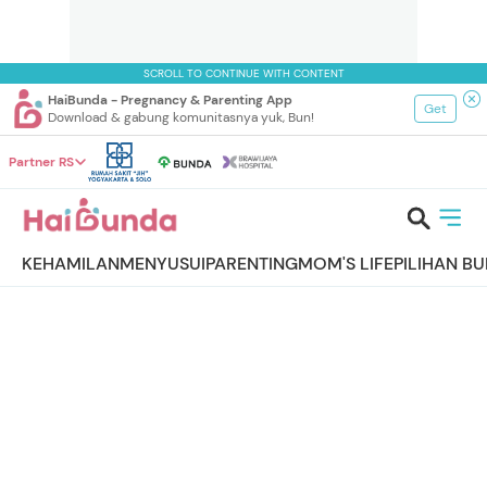
SCROLL TO CONTINUE WITH CONTENT
HaiBunda - Pregnancy & Parenting App
Get
Download & gabung komunitasnya yuk, Bun!
Partner RS
KEHAMILAN
MENYUSUI
PARENTING
MOM'S LIFE
PILIHAN B