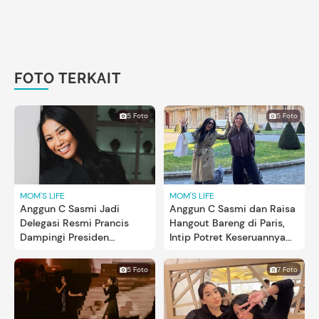
FOTO TERKAIT
5 Foto
5 Foto
MOM'S LIFE
MOM'S LIFE
Anggun C Sasmi Jadi
Anggun C Sasmi dan Raisa
Delegasi Resmi Prancis
Hangout Bareng di Paris,
Dampingi Presiden
Intip Potret Keseruannya
Emmanuel Marcon ke
Bun
Indonesia, Ini 5 Potretnya
5 Foto
7 Foto