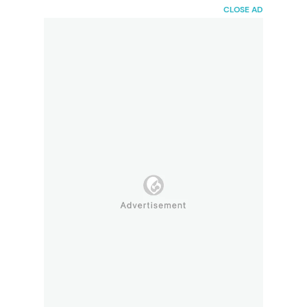
HaiBunda
CLOSE AD