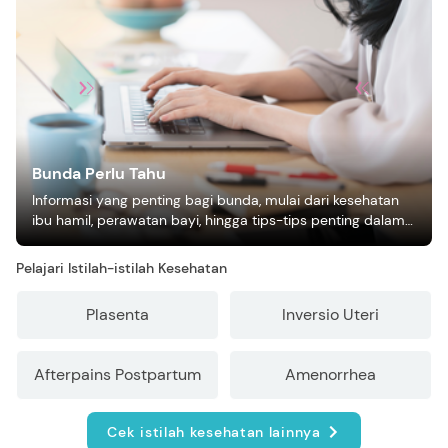
Bunda Perlu Tahu
Informasi yang penting bagi bunda, mulai dari kesehatan
ibu hamil, perawatan bayi, hingga tips-tips penting dalam
mengasuh anak
Pelajari Istilah-istilah Kesehatan
Plasenta
Inversio Uteri
Afterpains Postpartum
Amenorrhea
Cek istilah kesehatan lainnya