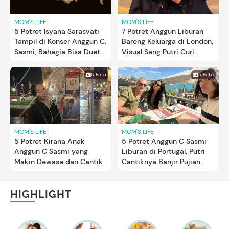
MOM'S LIFE
MOM'S LIFE
5 Potret Isyana Sarasvati
7 Potret Anggun Liburan
Tampil di Konser Anggun C.
Bareng Keluarga di London,
Sasmi, Bahagia Bisa Duet
Visual Sang Putri Curi
Bareng Idola
Perhatian
5 Foto
5 Foto
MOM'S LIFE
MOM'S LIFE
5 Potret Kirana Anak
5 Potret Anggun C Sasmi
Anggun C Sasmi yang
Liburan di Portugal, Putri
Makin Dewasa dan Cantik
Cantiknya Banjir Pujian
Bun
HIGHLIGHT