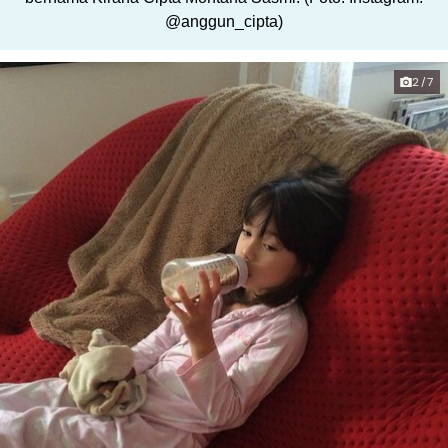
@anggun_cipta)
2/7