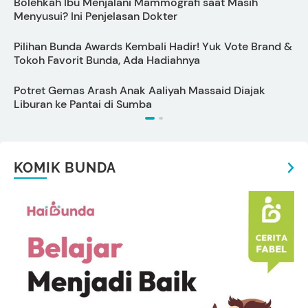
Bolehkah Ibu Menjalani Mammografi saat Masih
D
Menyusui? Ini Penjelasan Dokter
Pilihan Bunda Awards Kembali Hadir! Yuk Vote Brand &
S
Tokoh Favorit Bunda, Ada Hadiahnya
Potret Gemas Arash Anak Aaliyah Massaid Diajak
7
Liburan ke Pantai di Sumba
KOMIK BUNDA