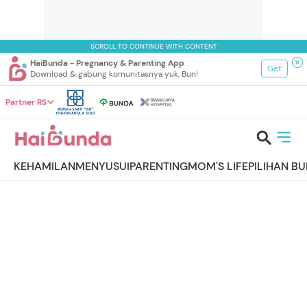
SCROLL TO CONTINUE WITH CONTENT
HaiBunda - Pregnancy & Parenting App
Get
Download & gabung komunitasnya yuk, Bun!
Partner RS
KEHAMILAN
MENYUSUI
PARENTING
MOM'S LIFE
PILIHAN B