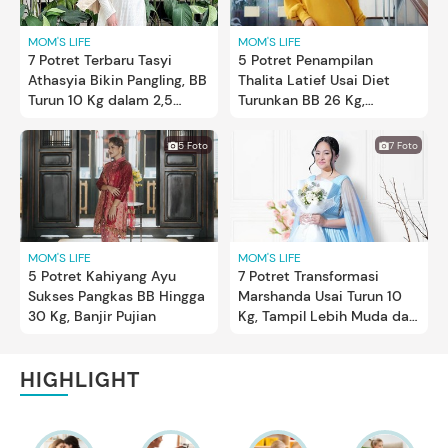
MOM'S LIFE
MOM'S LIFE
7 Potret Terbaru Tasyi
5 Potret Penampilan
Athasyia Bikin Pangling, BB
Thalita Latief Usai Diet
Turun 10 Kg dalam 2,5
Turunkan BB 26 Kg,
Bulan
Semangat Jalani Pola
Hidup Sehat
5 Foto
7 Foto
MOM'S LIFE
MOM'S LIFE
5 Potret Kahiyang Ayu
7 Potret Transformasi
Sukses Pangkas BB Hingga
Marshanda Usai Turun 10
30 Kg, Banjir Pujian
Kg, Tampil Lebih Muda dan
Fresh
HIGHLIGHT