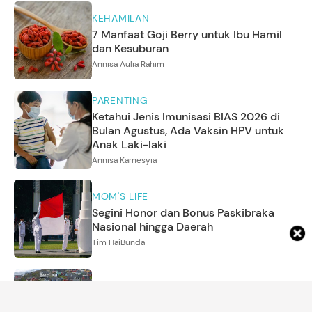
KEHAMILAN
7 Manfaat Goji Berry untuk Ibu Hamil
dan Kesuburan
Annisa Aulia Rahim
PARENTING
Ketahui Jenis Imunisasi BIAS 2026 di
Bulan Agustus, Ada Vaksin HPV untuk
Anak Laki-laki
Annisa Karnesyia
MOM'S LIFE
Segini Honor dan Bonus Paskibraka
Nasional hingga Daerah
Tim HaiBunda
MOM'S LIFE
Daftar Negara Paling Sepi di Dunia,