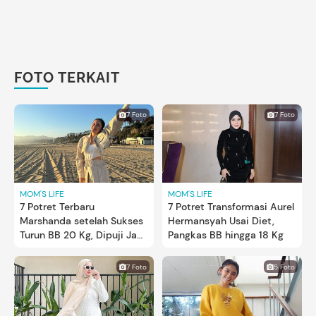
FOTO TERKAIT
7 Foto
7 Foto
MOM'S LIFE
MOM'S LIFE
7 Potret Terbaru
7 Potret Transformasi Aurel
Marshanda setelah Sukses
Hermansyah Usai Diet,
Turun BB 20 Kg, Dipuji Jadi
Pangkas BB hingga 18 Kg
Terlihat Lebih Muda
7 Foto
5 Foto