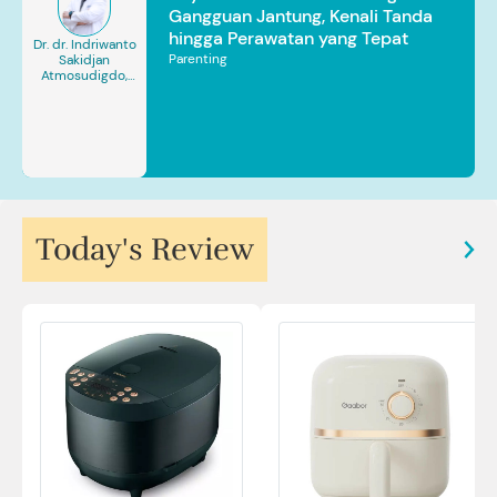
Gangguan Jantung, Kenali Tanda
hingga Perawatan yang Tepat
Dr. dr. Indriwanto
Parenting
Sakidjan
Atmosudigdo,
Sp.JP(K). MARS
Today's Review