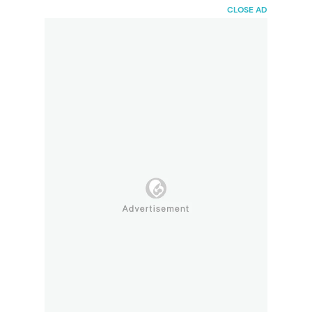
HaiBunda
CLOSE AD