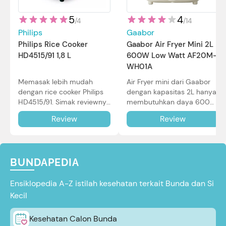
5
4
/
4
/
14
Philips
Gaabor
Philips Rice Cooker
Gaabor Air Fryer Mini 2L
HD4515/91 1,8 L
600W Low Watt AF20M-
WH01A
Memasak lebih mudah
Air Fryer mini dari Gaabor
dengan rice cooker Philips
dengan kapasitas 2L hanya
HD4515/91. Simak reviewnya
membutuhkan daya 600W
di sini.
dalam pemakaian. Simak
Review
Review
review selengkapnya di sini.
BUNDAPEDIA
Ensiklopedia A-Z istilah kesehatan terkait Bunda dan Si
Kecil
Kesehatan Calon Bunda