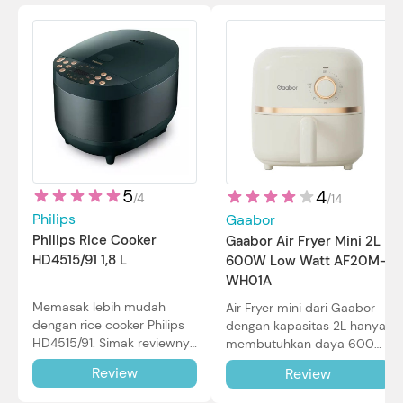
5
4
/
4
/
14
Philips
Gaabor
Philips Rice Cooker
Gaabor Air Fryer Mini 2L
HD4515/91 1,8 L
600W Low Watt AF20M-
WH01A
Memasak lebih mudah
Air Fryer mini dari Gaabor
dengan rice cooker Philips
dengan kapasitas 2L hanya
HD4515/91. Simak reviewnya
membutuhkan daya 600W
di sini.
dalam pemakaian. Simak
Review
Review
review selengkapnya di sini.