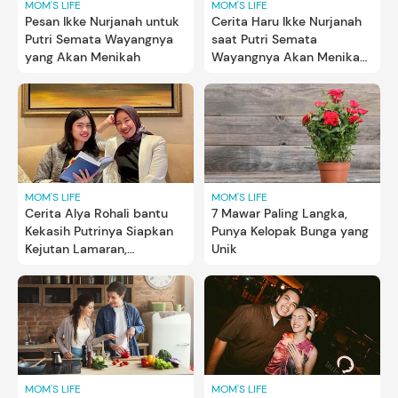
MOM'S LIFE
MOM'S LIFE
Pesan Ikke Nurjanah untuk
Cerita Haru Ikke Nurjanah
Putri Semata Wayangnya
saat Putri Semata
yang Akan Menikah
Wayangnya Akan Menikah,
Beri Pesan Ini
MOM'S LIFE
MOM'S LIFE
7 Mawar Paling Langka,
Cerita Alya Rohali bantu
Punya Kelopak Bunga yang
Kekasih Putrinya Siapkan
Unik
Kejutan Lamaran,
Termasuk Pilih Cincin
MOM'S LIFE
MOM'S LIFE