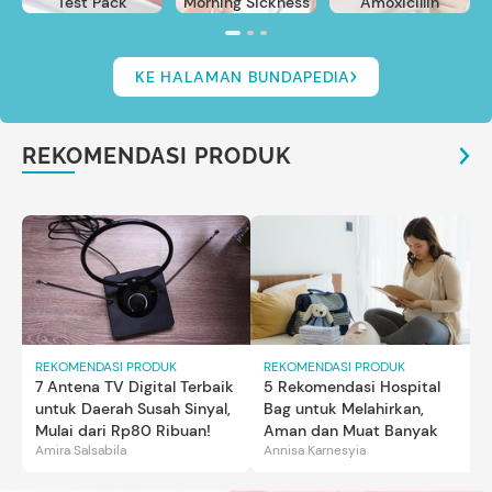
Test Pack
Morning Sickness
Amoxicillin
KE HALAMAN BUNDAPEDIA
REKOMENDASI PRODUK
REKOMENDASI PRODUK
REKOMENDASI PRODUK
7 Antena TV Digital Terbaik
5 Rekomendasi Hospital
untuk Daerah Susah Sinyal,
Bag untuk Melahirkan,
Mulai dari Rp80 Ribuan!
Aman dan Muat Banyak
Amira Salsabila
Annisa Karnesyia