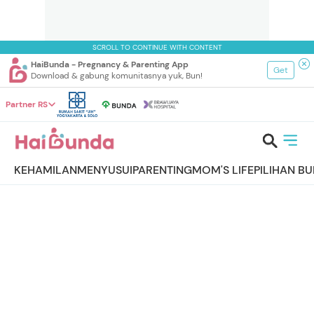
SCROLL TO CONTINUE WITH CONTENT
HaiBunda - Pregnancy & Parenting App
Get
Download & gabung komunitasnya yuk, Bun!
Partner RS
KEHAMILAN
MENYUSUI
PARENTING
MOM'S LIFE
PILIHAN B