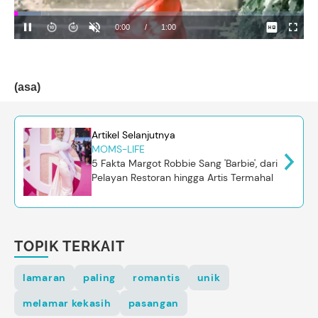
(asa)
Artikel Selanjutnya
MOMS-LIFE
5 Fakta Margot Robbie Sang 'Barbie', dari
Pelayan Restoran hingga Artis Termahal
TOPIK TERKAIT
lamaran
paling
romantis
unik
melamar kekasih
pasangan