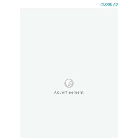
HaiBunda
CLOSE AD