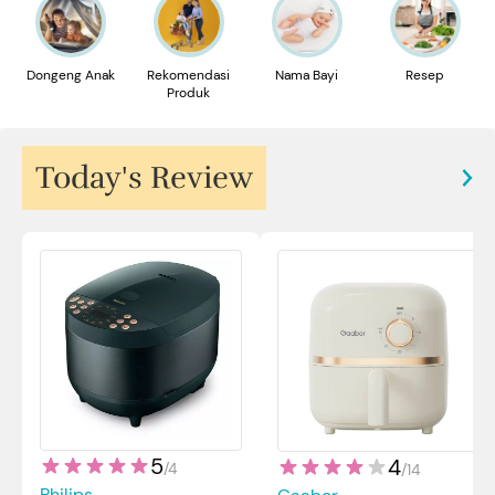
Dongeng Anak
Rekomendasi
Nama Bayi
Resep
Produk
Today's Review
5
4
/
4
/
14
Philips