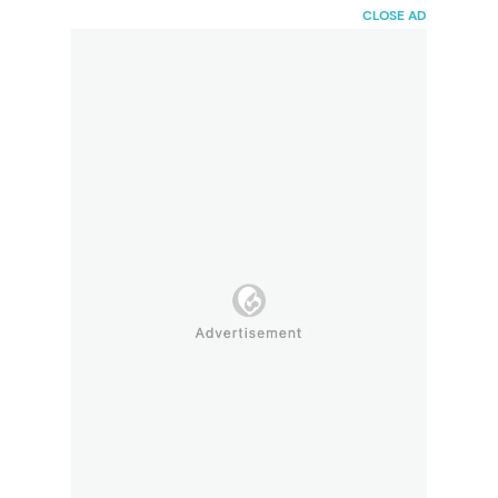
HaiBunda
CLOSE AD