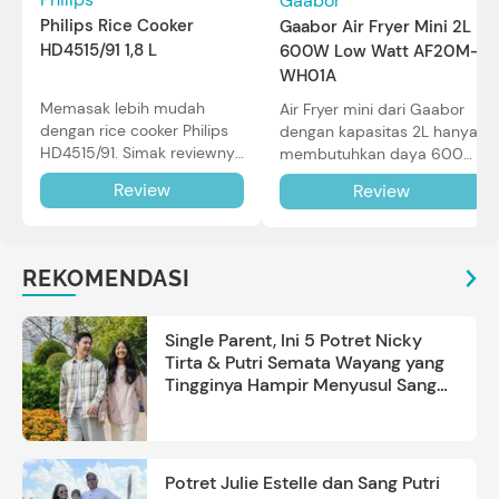
Gaabor
Philips Rice Cooker
Gaabor Air Fryer Mini 2L
HD4515/91 1,8 L
600W Low Watt AF20M-
WH01A
Memasak lebih mudah
Air Fryer mini dari Gaabor
dengan rice cooker Philips
dengan kapasitas 2L hanya
HD4515/91. Simak reviewnya
membutuhkan daya 600W
di sini.
dalam pemakaian. Simak
Review
Review
review selengkapnya di sini.
REKOMENDASI
Single Parent, Ini 5 Potret Nicky
Tirta & Putri Semata Wayang yang
Tingginya Hampir Menyusul Sang
Ayah
Potret Julie Estelle dan Sang Putri