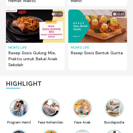
Hemat Waktu
Menit
01:26
02:43
MOM'S LIFE
MOM'S LIFE
Resep Sosis Gulung Mie,
Resep Sosis Bentuk Gurita
Praktis untuk Bekal Anak
Sekolah
HIGHLIGHT
Program Hamil
Fase Kehamilan
Fase Anak
Bundapedia