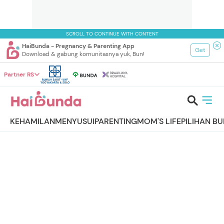
SCROLL TO CONTINUE WITH CONTENT
HaiBunda - Pregnancy & Parenting App
Get
Download & gabung komunitasnya yuk, Bun!
Partner RS
KEHAMILAN
MENYUSUI
PARENTING
MOM'S LIFE
PILIHAN B