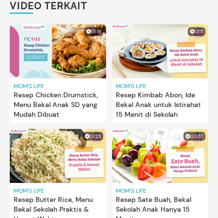
VIDEO TERKAIT
01:18
01:11
MOM'S LIFE
MOM'S LIFE
Resep Chicken Drumstick,
Resep Kimbab Abon, Ide
Menu Bekal Anak SD yang
Bekal Anak untuk Istirahat
Mudah Dibuat
15 Menit di Sekolah
01:23
00:57
MOM'S LIFE
MOM'S LIFE
Resep Butter Rice, Menu
Resep Sate Buah, Bekal
Bekal Sekolah Praktis &
Sekolah Anak Hanya 15