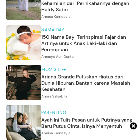
Kehamilan dari Pernikahannya dengan
Haldy Sabri
Annisa Karnesyia
NAMA BAYI
150 Nama Bayi Terinspirasi Fajar dan
Artinya untuk Anak Laki-laki dan
Perempuan
Annisya Asri Diarta
MOM'S LIFE
Ariana Grande Putuskan Hiatus dari
Dunia Hiburan, Bantah karena Masalah
Kesehatan
Amira Salsabila
PARENTING
Ayah Ini Tulis Pesan untuk Putrinya yang
Baru Putus Cinta, Isinya Menyentuh
Annisa Karnesyia