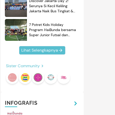
Discover Jakarta Day 2!
Serunya Si Kecil Keliling
Jakarta Naik Bus Tingkat &
Belajar Sejarah
7 Potret Kids Holiday
Program HaiBunda bersama
Super Junior Futsal dan
BRAND'S, Si Kecil & Ayah
Kompak Banget!
Lihat Selengkapnya
Sister Community
INFOGRAFIS