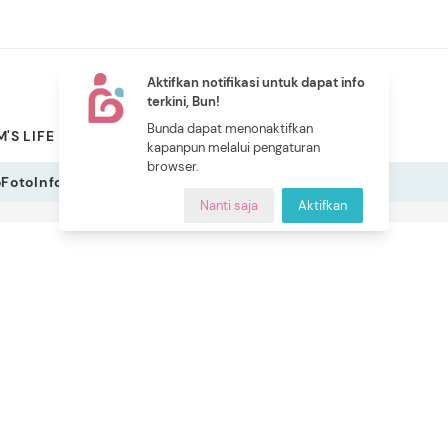
Aktifkan notifikasi untuk dapat info
terkini, Bun!
NEW
Bunda dapat menonaktifkan
'S LIFE
PILIHAN BUNDA
CERITA BUNDA
INDEKS
kapanpun melalui pengaturan
browser.
o
Foto
Infografis
Nanti saja
Aktifkan