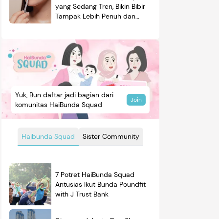
yang Sedang Tren, Bikin Bibir
Tampak Lebih Penuh dan
Berkilau
Yuk, Bun daftar jadi bagian dari
Join
komunitas HaiBunda Squad
Haibunda Squad
Sister Community
7 Potret HaiBunda Squad
Antusias Ikut Bunda Poundfit
with J Trust Bank