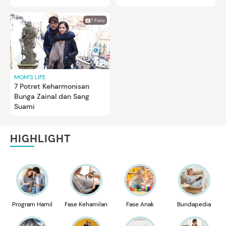
7 Foto
MOM'S LIFE
7 Potret Keharmonisan
Bunga Zainal dan Sang
Suami
HIGHLIGHT
Program Hamil
Fase Kehamilan
Fase Anak
Bundapedia