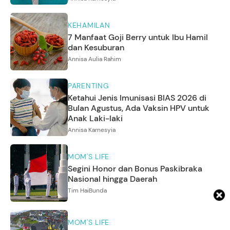
KEHAMILAN
7 Manfaat Goji Berry untuk Ibu Hamil
dan Kesuburan
Annisa Aulia Rahim
PARENTING
Ketahui Jenis Imunisasi BIAS 2026 di
Bulan Agustus, Ada Vaksin HPV untuk
Anak Laki-laki
Annisa Karnesyia
MOM'S LIFE
Segini Honor dan Bonus Paskibraka
Nasional hingga Daerah
Tim HaiBunda
MOM'S LIFE