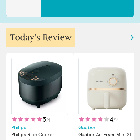
Today's Review
5
4
/
4
/
14
Philips
Gaabor
Philips Rice Cooker
Gaabor Air Fryer Mini 2L