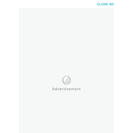
HaiBunda
CLOSE AD