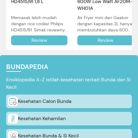
HD4515/91 1,8 L
600W Low Watt AF20M-
WH01A
Memasak lebih mudah
Air Fryer mini dari Gaabor
dengan rice cooker Philips
dengan kapasitas 2L hanya
HD4515/91. Simak reviewnya
membutuhkan daya 600W
di sini.
dalam pemakaian. Simak
Review
Review
review selengkapnya di sini.
BUNDAPEDIA
Ensiklopedia A-Z istilah kesehatan terkait Bunda dan Si
Kecil
Kesehatan Calon Bunda
Kesehatan Kehamilan
Kesehatan Bunda & Si Kecil