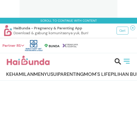
SCROLL TO CONTINUE WITH CONTENT
HaiBunda - Pregnancy & Parenting App
Get
Download & gabung komunitasnya yuk, Bun!
Partner RS
KEHAMILAN
MENYUSUI
PARENTING
MOM'S LIFE
PILIHAN B