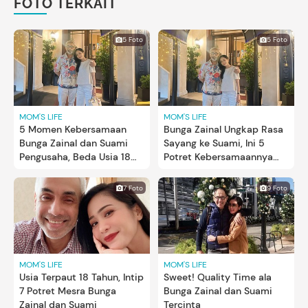
FOTO TERKAIT
5 Foto
5 Foto
MOM'S LIFE
MOM'S LIFE
5 Momen Kebersamaan
Bunga Zainal Ungkap Rasa
Bunga Zainal dan Suami
Sayang ke Suami, Ini 5
Pengusaha, Beda Usia 18
Potret Kebersamaannya
Tahun
dengan Sukhdev Singh
7 Foto
9 Foto
MOM'S LIFE
MOM'S LIFE
Usia Terpaut 18 Tahun, Intip
Sweet! Quality Time ala
7 Potret Mesra Bunga
Bunga Zainal dan Suami
Zainal dan Suami
Tercinta