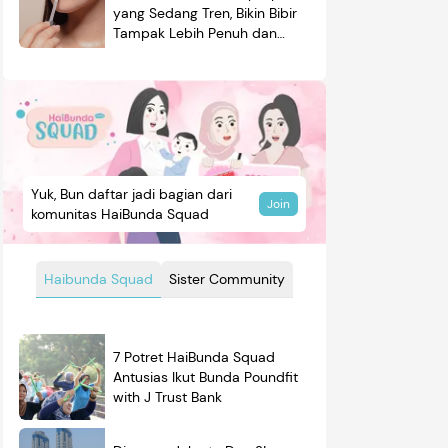
yang Sedang Tren, Bikin Bibir
Tampak Lebih Penuh dan
Berkilau
Yuk, Bun daftar jadi bagian dari
Join
komunitas HaiBunda Squad
Haibunda Squad
Sister Community
7 Potret HaiBunda Squad
Antusias Ikut Bunda Poundfit
with J Trust Bank