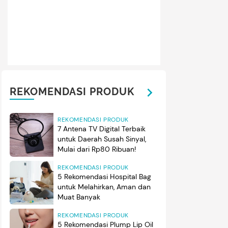
ma sendiri merupakan anak dari pernikahan Wanda dengan Cyril 
ril 2002 dan kini sudah tumbuh dewasa, berusia 22 tahun. (Fo
@wanda_hamidah)
REKOMENDASI PRODUK
REKOMENDASI PRODUK
7 Antena TV Digital Terbaik
untuk Daerah Susah Sinyal,
Mulai dari Rp80 Ribuan!
REKOMENDASI PRODUK
5 Rekomendasi Hospital Bag
untuk Melahirkan, Aman dan
Muat Banyak
REKOMENDASI PRODUK
5 Rekomendasi Plump Lip Oil