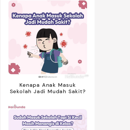
01:20
ak Bosan Saat Libur? Coba 7
5 Ide Libur
inan Tanpa Gadget Ini!
Bareng Anak
Kenapa Anak Masuk
Sekolah Jadi Mudah Sakit?