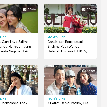
5 Foto
5 Foto
LIFE
MOM'S LIFE
t Cantiknya Salima,
Cantik dan Berprestasi
Wanda Hamidah yang
Shalima Putri Wanda
isuda Sarjana Hukum
Halimah Lulusan FH UGM,
Intip 5 Potretnya
7 Foto
7 Foto
LIFE
MOM'S LIFE
et Memesona Anak
7 Potret Daniel Patrick, Eks