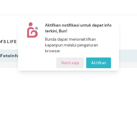
Aktifkan notifikasi untuk dapat info
terkini, Bun!
NEW
Bunda dapat menonaktifkan
'S LIFE
PILIHAN BUNDA
CERITA BUNDA
INDEKS
kapanpun melalui pengaturan
browser.
o
Foto
Infografis
Nanti saja
Aktifkan