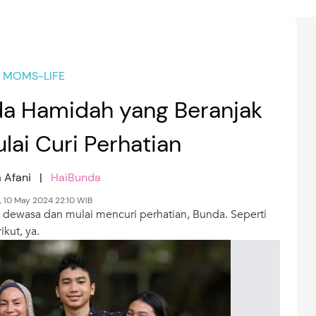
MOMS-LIFE
nda Hamidah yang Beranjak
lai Curi Perhatian
a Afani |
HaiBunda
 10 May 2024 22:10 WIB
 dewasa dan mulai mencuri perhatian, Bunda. Seperti
kut, ya.