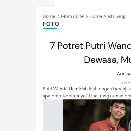
Home
Mom's Life
Home And Living
FOTO
7 Potret Putri Wa
Dewasa, Mu
Annis
Jumat,
Putri Wanda Hamidah kini tengah beranjak
apa potret-potretnya? Lihat rangkuman beri