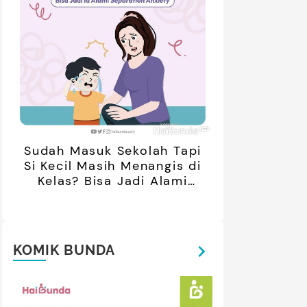
retan Artis yang Menetap di
5 Potret Kedekatan Alyssa
ar Negeri Usai Menikah, Intip
Daguise Bersama Ayahanda
Potret Terbarunya
asal Prancis, Dipuji Tampan
oleh Netizen
Sudah Masuk Sekolah Tapi
Si Kecil Masih Menangis di
Kelas? Bisa Jadi Alami
Separation Anxiety
KOMIK BUNDA