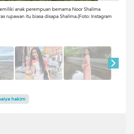
 memiliki anak perempuan bernama Noor Shalima
Shali
 rupawan itu biasa disapa Shalima.(Foto: Instagram
12 Ap
dan 
maiya hakim