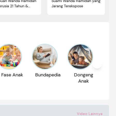
puan Wanda Hamidah
Suami Wanda Hamidah yang
rusia 21 Tahun &
Jarang Terekspose
 di UGM
Fase Anak
Bundapedia
Dongeng
Reko
Anak
P
Video Lainnya