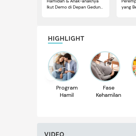
Hamidah & Anak-anaknya
Perem
Ikut Demo di Depan Gedung
yang Be
DPR
Kuliah
HIGHLIGHT
Program
Fase
Hamil
Kehamilan
VIDEO