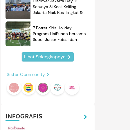
Discover Jakarta Day 2!
Serunya Si Kecil Keliling
Jakarta Naik Bus Tingkat &
Belajar Sejarah
7 Potret Kids Holiday
Program HaiBunda bersama
Super Junior Futsal dan
BRAND'S, Si Kecil & Ayah
Kompak Banget!
Lihat Selengkapnya
Sister Community
mendasi
Nama Bayi
Resep
roduk
INFOGRAFIS