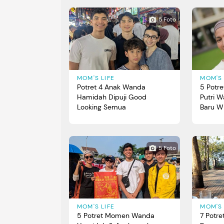
5 Foto
MOM'S LIFE
MOM'S 
Potret 4 Anak Wanda
5 Potre
Hamidah Dipuji Good
Putri 
Looking Semua
Baru W
UGM
5 Foto
MOM'S LIFE
MOM'S 
5 Potret Momen Wanda
7 Potr