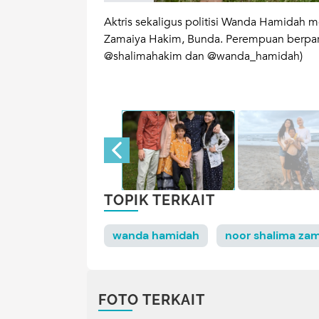
egeri, Universitas
Aktris sekaligus politisi Wanda Hamidah
 Fakultas Hukum,
Zamaiya Hakim, Bunda. Perempuan berparas
@shalimahakim dan @wanda_hamidah)
TOPIK TERKAIT
wanda hamidah
noor shalima za
FOTO TERKAIT