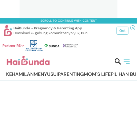
SCROLL TO CONTINUE WITH CONTENT
HaiBunda - Pregnancy & Parenting App
Get
Download & gabung komunitasnya yuk, Bun!
Partner RS
KEHAMILAN
MENYUSUI
PARENTING
MOM'S LIFE
PILIHAN B