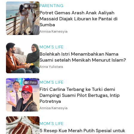
PARENTING
5
Foto
Potret Gemas Arash Anak Aaliyah
Massaid Diajak Liburan ke Pantai di
Sumba
Annisa Karnesyia
MOM'S LIFE
Bolehkah Istri Menambahkan Nama
Suami setelah Menikah Menurut Islam?
Arina Yulistara
MOM'S LIFE
5
Foto
Fitri Carlina Terbang ke Turki demi
Dampingi Suami Pilot Bertugas, Intip
Potretnya
Annisa Karnesyia
MOM'S LIFE
5 Resep Kue Merah Putih Spesial untuk