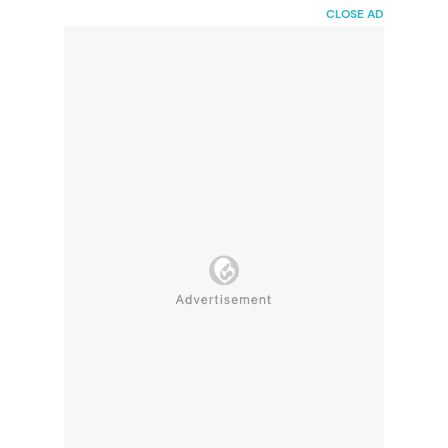
HaiBunda
CLOSE AD