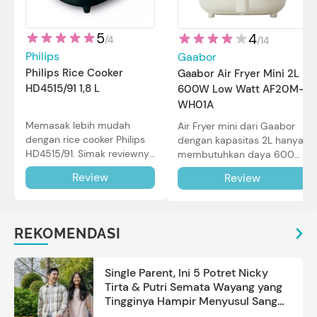
5
4
/
4
/
14
Philips
Gaabor
Philips Rice Cooker
Gaabor Air Fryer Mini 2L
HD4515/91 1,8 L
600W Low Watt AF20M-
WH01A
Memasak lebih mudah
Air Fryer mini dari Gaabor
dengan rice cooker Philips
dengan kapasitas 2L hanya
HD4515/91. Simak reviewnya
membutuhkan daya 600W
di sini.
dalam pemakaian. Simak
Review
Review
review selengkapnya di sini.
REKOMENDASI
Single Parent, Ini 5 Potret Nicky
Tirta & Putri Semata Wayang yang
Tingginya Hampir Menyusul Sang
Ayah