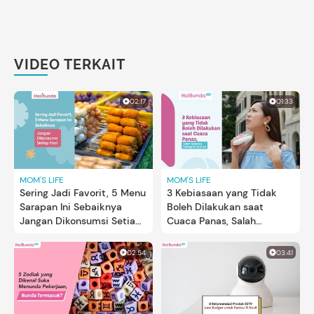
VIDEO TERKAIT
02:17
01:33
MOM'S LIFE
MOM'S LIFE
Sering Jadi Favorit, 5 Menu
3 Kebiasaan yang Tidak
Sarapan Ini Sebaiknya
Boleh Dilakukan saat
Jangan Dikonsumsi Setiap
Cuaca Panas, Salah
Hari
Satunya Sering Minum Es
02:54
03:41