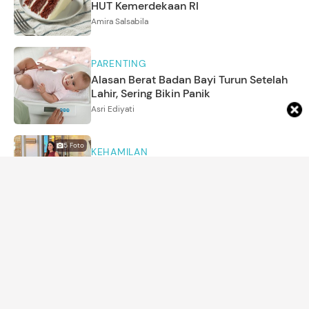
HUT Kemerdekaan RI
Amira Salsabila
PARENTING
Alasan Berat Badan Bayi Turun Setelah
Lahir, Sering Bikin Panik
Asri Ediyati
5
Foto
KEHAMILAN
Selvi Kitty Pamer Baby Bump Kehamilan
kedua, Banjir Doa dari Sahabat
Annisa Karnesyia
ARTIKEL LAINNYA