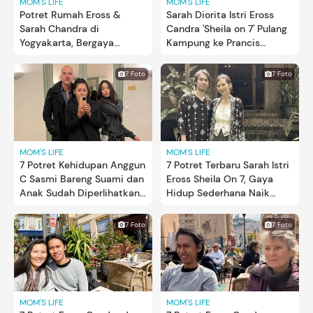
MOM'S LIFE
MOM'S LIFE
Potret Rumah Eross &
Sarah Diorita Istri Eross
Sarah Chandra di
Candra 'Sheila on 7' Pulang
Yogyakarta, Bergaya
Kampung ke Prancis
Vintage Estetik
Bersama Sang Putra, Intip
Potretnya
7 Foto
7 Foto
MOM'S LIFE
MOM'S LIFE
7 Potret Kehidupan Anggun
7 Potret Terbaru Sarah Istri
C Sasmi Bareng Suami dan
Eross Sheila On 7, Gaya
Anak Sudah Diperlihatkan
Hidup Sederhana Naik
ke Publik
Motor Jadul
7 Foto
7 Foto
MOM'S LIFE
MOM'S LIFE