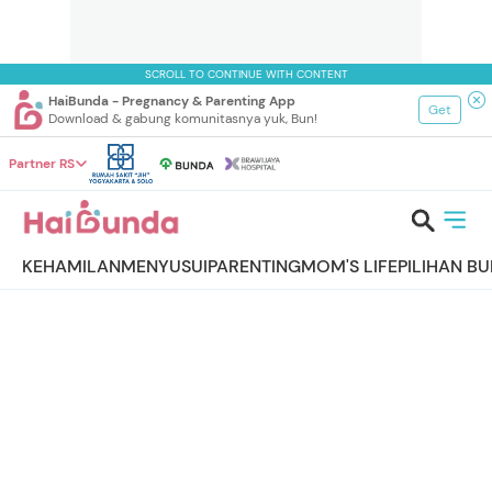
SCROLL TO CONTINUE WITH CONTENT
HaiBunda - Pregnancy & Parenting App
Get
Download & gabung komunitasnya yuk, Bun!
Partner RS
KEHAMILAN
MENYUSUI
PARENTING
MOM'S LIFE
PILIHAN B