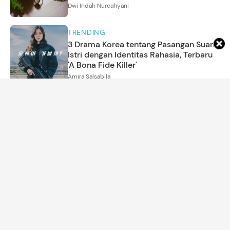
Dwi Indah Nurcahyani
TRENDING
3 Drama Korea tentang Pasangan Suami
Istri dengan Identitas Rahasia, Terbaru
'A Bona Fide Killer'
Amira Salsabila
ARTIKEL LAINNYA
DETIK NETWORK