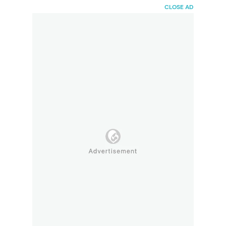
HaiBunda
CLOSE AD