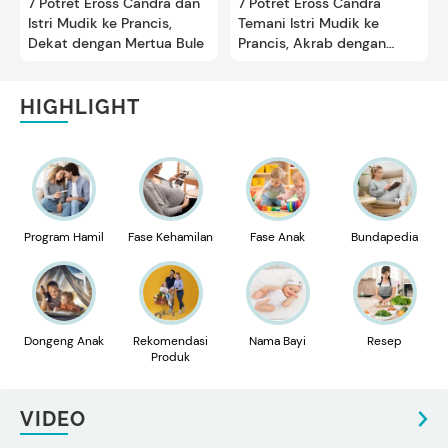
7 Potret Eross Candra dan
7 Potret Eross Candra
Istri Mudik ke Prancis,
Temani Istri Mudik ke
Dekat dengan Mertua Bule
Prancis, Akrab dengan
Mertua Bule
HIGHLIGHT
Program Hamil
Fase Kehamilan
Fase Anak
Bundapedia
Dongeng Anak
Rekomendasi
Nama Bayi
Resep
Produk
VIDEO