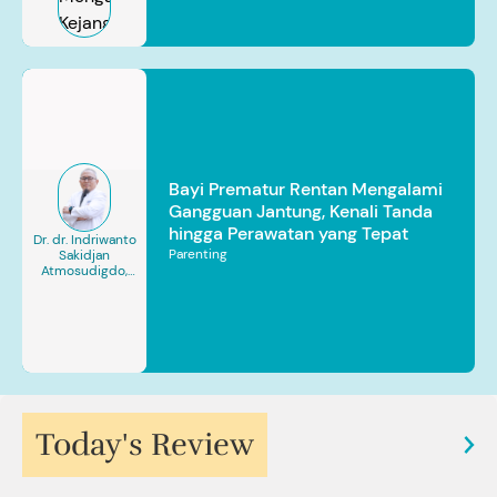
Bayi Prematur Rentan Mengalami
Gangguan Jantung, Kenali Tanda
hingga Perawatan yang Tepat
Dr. dr. Indriwanto
Parenting
Sakidjan
Atmosudigdo,
Sp.JP(K). MARS
Today's Review