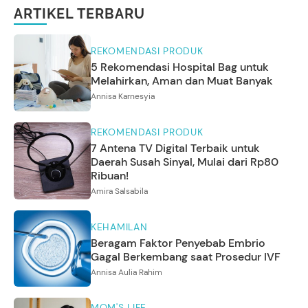
ARTIKEL TERBARU
REKOMENDASI PRODUK
5 Rekomendasi Hospital Bag untuk
Melahirkan, Aman dan Muat Banyak
Annisa Karnesyia
REKOMENDASI PRODUK
7 Antena TV Digital Terbaik untuk
Daerah Susah Sinyal, Mulai dari Rp80
Ribuan!
Amira Salsabila
KEHAMILAN
Beragam Faktor Penyebab Embrio
Gagal Berkembang saat Prosedur IVF
Annisa Aulia Rahim
MOM'S LIFE