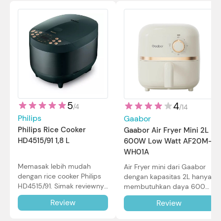
5
4
/
4
/
14
Philips
Gaabor
Philips Rice Cooker
Gaabor Air Fryer Mini 2L
HD4515/91 1,8 L
600W Low Watt AF20M-
WH01A
Memasak lebih mudah
Air Fryer mini dari Gaabor
dengan rice cooker Philips
dengan kapasitas 2L hanya
HD4515/91. Simak reviewnya
membutuhkan daya 600W
di sini.
dalam pemakaian. Simak
Review
Review
review selengkapnya di sini.