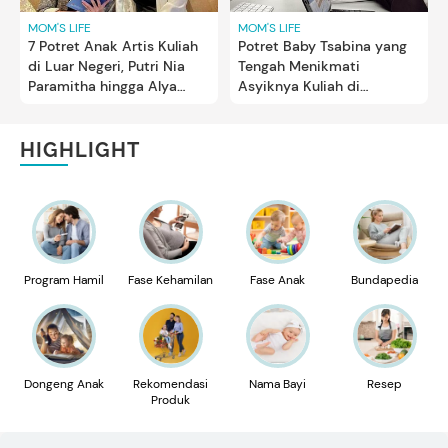
MOM'S LIFE
MOM'S LIFE
Potret Baby Tsabina yang
7 Potret Anak Artis Kuliah
Tengah Menikmati
di Luar Negeri, Putri Nia
Asyiknya Kuliah di
Paramitha hingga Alya
University of Michigan
Rohali
HIGHLIGHT
Program Hamil
Fase Kehamilan
Fase Anak
Bundapedia
Dongeng Anak
Rekomendasi
Nama Bayi
Resep
Produk