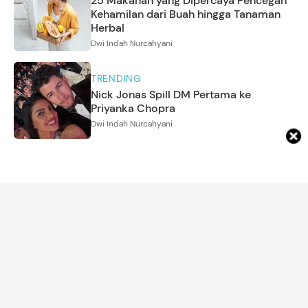
25 Makanan yang Dipercaya Pencegah
Kehamilan dari Buah hingga Tanaman
Herbal
Dwi Indah Nurcahyani
TRENDING
Nick Jonas Spill DM Pertama ke
Priyanka Chopra
Dwi Indah Nurcahyani
ARTIKEL LAINNYA
DETIK NETWORK