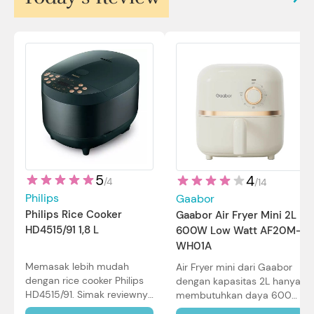
5
4
/
4
/
14
Philips
Gaabor
Philips Rice Cooker
Gaabor Air Fryer Mini 2L
HD4515/91 1,8 L
600W Low Watt AF20M-
WH01A
Memasak lebih mudah
Air Fryer mini dari Gaabor
dengan rice cooker Philips
dengan kapasitas 2L hanya
HD4515/91. Simak reviewnya
membutuhkan daya 600W
di sini.
dalam pemakaian. Simak