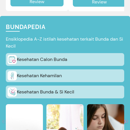
Review
Review
review selengkapnya di sini.
BUNDAPEDIA
Ensiklopedia A-Z istilah kesehatan terkait Bunda dan Si
Kecil
Kesehatan Calon Bunda
Kesehatan Kehamilan
Kesehatan Bunda & Si Kecil