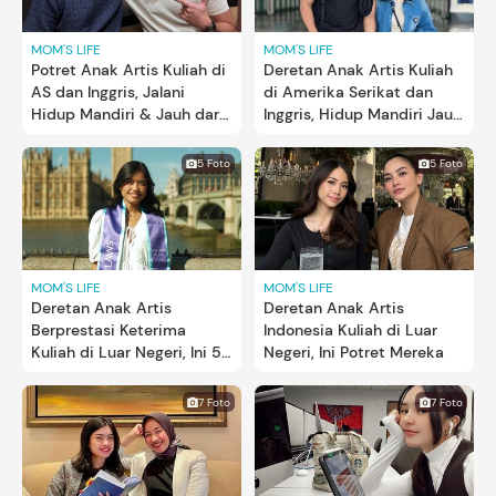
MOM'S LIFE
MOM'S LIFE
Potret Anak Artis Kuliah di
Deretan Anak Artis Kuliah
AS dan Inggris, Jalani
di Amerika Serikat dan
Hidup Mandiri & Jauh dari
Inggris, Hidup Mandiri Jauh
Keluarga
dari Orang Tua
5 Foto
5 Foto
MOM'S LIFE
MOM'S LIFE
Deretan Anak Artis
Deretan Anak Artis
Berprestasi Keterima
Indonesia Kuliah di Luar
Kuliah di Luar Negeri, Ini 5
Negeri, Ini Potret Mereka
Potretnya
7 Foto
7 Foto