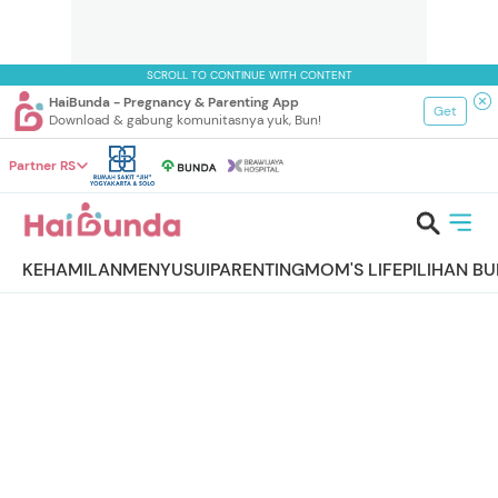
SCROLL TO CONTINUE WITH CONTENT
HaiBunda - Pregnancy & Parenting App
Get
Download & gabung komunitasnya yuk, Bun!
Partner RS
KEHAMILAN
MENYUSUI
PARENTING
MOM'S LIFE
PILIHAN B