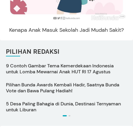
Kenapa Anak Masuk Sekolah Jadi Mudah Sakit?
PILIHAN REDAKSI
9 Contoh Gambar Tema Kemerdekaan Indonesia
C
untuk Lomba Mewarnai Anak HUT RI 17 Agustus
s
Pilihan Bunda Awards Kembali Hadir, Saatnya Bunda
P
Vote dan Bawa Pulang Hadiah!
S
5 Desa Paling Bahagia di Dunia, Destinasi Ternyaman
P
untuk Liburan