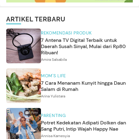
ARTIKEL TERBARU
REKOMENDASI PRODUK
7 Antena TV Digital Terbaik untuk
Daerah Susah Sinyal, Mulai dari Rp80
Ribuan!
Amira Salsabila
MOM'S LIFE
7 Cara Menanam Kunyit hingga Daun
Salam di Rumah
Arina Yulistara
5
Foto
PARENTING
Potret Kedekatan Adipati Dolken dan
Sang Putri, Intip Wajah Happy Nae
Annisa Karnesyia