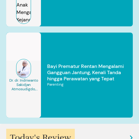
Bayi Prematur Rentan Mengalami
Gangguan Jantung, Kenali Tanda
hingga Perawatan yang Tepat
Dr. dr. Indriwanto
Parenting
Sakidjan
Atmosudigdo,
Sp.JP(K). MARS
Today's Review