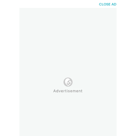
HaiBunda
CLOSE AD