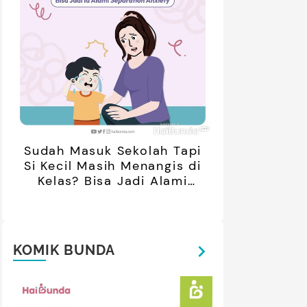
retan Artis yang Menetap di
5 Potret Kedekatan Alyssa
ar Negeri Usai Menikah, Intip
Daguise Bersama Ayahanda
Potret Terbarunya
asal Prancis, Dipuji Tampan
oleh Netizen
Sudah Masuk Sekolah Tapi
Si Kecil Masih Menangis di
Kelas? Bisa Jadi Alami
Separation Anxiety
KOMIK BUNDA