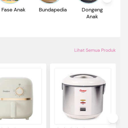
Fase Anak
Bundapedia
Dongeng
Reko
Anak
P
Lihat Semua Produk
S
M
S
P
M
S
be
u