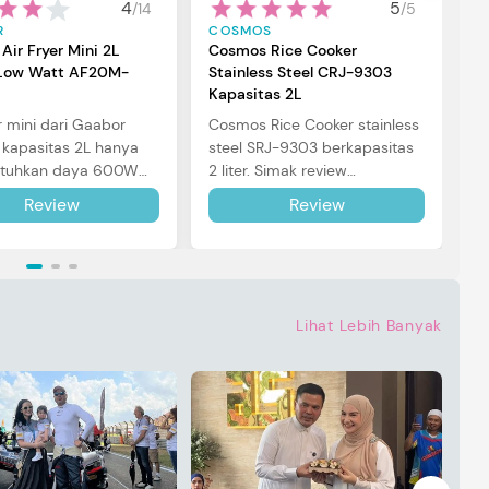
4
5
/
14
/
5
se
R
COSMOS
di
Air Fryer Mini 2L
Cosmos Rice Cooker
ow Watt AF20M-
Stainless Steel CRJ-9303
Kapasitas 2L
r mini dari Gaabor
Cosmos Rice Cooker stainless
kapasitas 2L hanya
steel SRJ-9303 berkapasitas
uhkan daya 600W
2 liter. Simak review
pemakaian. Simak
lengkapnya di sini.
Review
Review
selengkapnya di sini.
Lihat Lebih Banyak