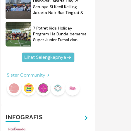
Discover Jakarta Day 2!
Serunya Si Kecil Keliling
mendasi
Nama Bayi
Resep
Jakarta Naik Bus Tingkat &
roduk
Belajar Sejarah
7 Potret Kids Holiday
Program HaiBunda bersama
Super Junior Futsal dan
BRAND'S, Si Kecil & Ayah
Kompak Banget!
Lihat Selengkapnya
Sister Community
4
5
/
11
/
5
HARP
YONG MA
esin Cuci Dua Tabung Sharp
Yong Ma Rice Cooker
uper Aquamagic ES-T85NT-
SMC7047 Upgrade
K/LC 8 kg
esin Cuci Dua Tabung Sharp
Rice Cooker Yong Ma
INFOGRAFIS
uper Aquamagic
SMC7047 rice cooker digital
rkapasitas 8kg, cukup
dengan berbagai fitur
ntuk penggunaan keluarga
menarik. Simak reviewnya di