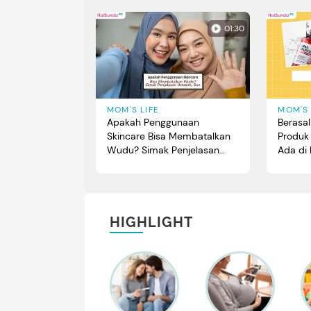
01:30
MOM'S LIFE
MOM'S 
Apakah Penggunaan
Berasal 
Skincare Bisa Membatalkan
Produk 
Wudu? Simak Penjelasan
Ada di 
Ustazah, Bun
HIGHLIGHT