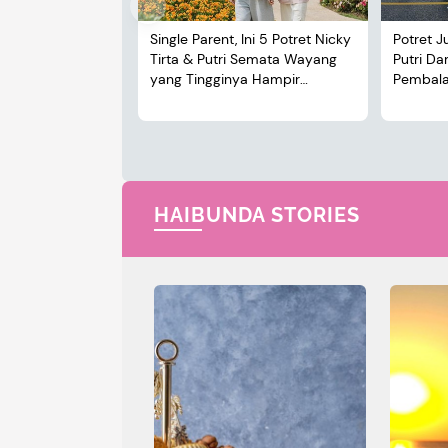
Single Parent, Ini 5 Potret Nicky
Potret J
Tirta & Putri Semata Wayang
Putri D
yang Tingginya Hampir
Pembalap
Menyusul Sang Ayah
HAIBUNDA STORIES