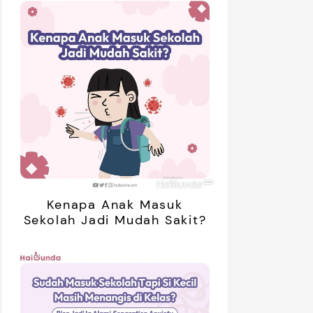
Review
Review
hari-hari. Simak reviewnya
sini.
 sini.
Kenapa Anak Masuk
Sekolah Jadi Mudah Sakit?