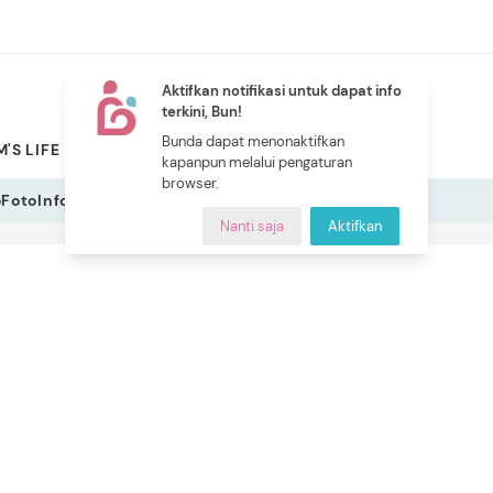
Aktifkan notifikasi untuk dapat info
terkini, Bun!
NEW
Bunda dapat menonaktifkan
'S LIFE
PILIHAN BUNDA
CERITA BUNDA
INDEKS
kapanpun melalui pengaturan
browser.
o
Foto
Infografis
Nanti saja
Aktifkan