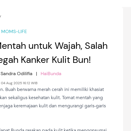
y
MOMS-LIFE
entah untuk Wajah, Salah
gah Kanker Kulit Bun!
& Sandra Odilifia |
HaiBunda
, 04 Aug 2025 16:12 WIB
. Buah berwarna merah cerah ini memiliki khasiat
kan sekaligus kesehatan kulit. Tomat mentah yang
jaga keremajaan kulit dan mengurangi garis-garis
apat Bunda rasakan pada kulit ketika mengonsumsi