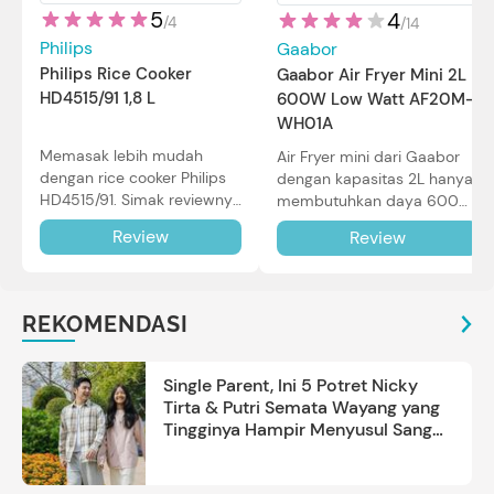
5
4
/
4
/
14
Philips
Gaabor
Philips Rice Cooker
Gaabor Air Fryer Mini 2L
HD4515/91 1,8 L
600W Low Watt AF20M-
WH01A
Memasak lebih mudah
Air Fryer mini dari Gaabor
dengan rice cooker Philips
dengan kapasitas 2L hanya
HD4515/91. Simak reviewnya
membutuhkan daya 600W
di sini.
dalam pemakaian. Simak
Review
Review
review selengkapnya di sini.
REKOMENDASI
Single Parent, Ini 5 Potret Nicky
Tirta & Putri Semata Wayang yang
Tingginya Hampir Menyusul Sang
Ayah