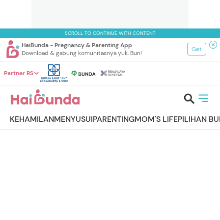
SCROLL TO CONTINUE WITH CONTENT
HaiBunda - Pregnancy & Parenting App
Get
Download & gabung komunitasnya yuk, Bun!
Partner RS
KEHAMILAN
MENYUSUI
PARENTING
MOM'S LIFE
PILIHAN B