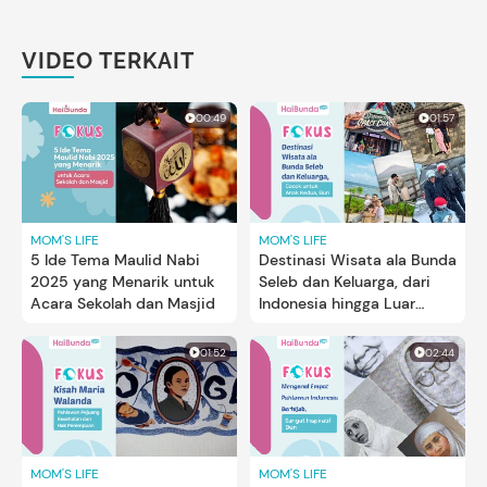
VIDEO TERKAIT
00:49
01:57
MOM'S LIFE
MOM'S LIFE
5 Ide Tema Maulid Nabi
Destinasi Wisata ala Bunda
2025 yang Menarik untuk
Seleb dan Keluarga, dari
Acara Sekolah dan Masjid
Indonesia hingga Luar
Negeri
01:52
02:44
MOM'S LIFE
MOM'S LIFE