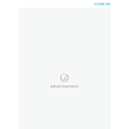
HaiBunda
CLOSE AD