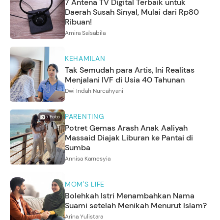
7 Antena TV Digital Terbaik untuk
Daerah Susah Sinyal, Mulai dari Rp80
Ribuan!
Amira Salsabila
KEHAMILAN
Tak Semudah para Artis, Ini Realitas
Menjalani IVF di Usia 40 Tahunan
Dwi Indah Nurcahyani
PARENTING
5
Foto
Potret Gemas Arash Anak Aaliyah
Massaid Diajak Liburan ke Pantai di
Sumba
Annisa Karnesyia
MOM'S LIFE
Bolehkah Istri Menambahkan Nama
Suami setelah Menikah Menurut Islam?
Arina Yulistara