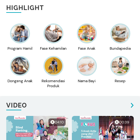
HIGHLIGHT
Program Hamil
Fase Kehamilan
Fase Anak
Bundapedia
Dongeng Anak
Rekomendasi
Nama Bayi
Resep
Produk
VIDEO
04:10
00:39