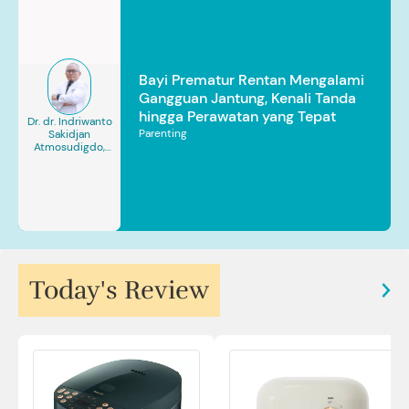
Bayi Prematur Rentan Mengalami
Gangguan Jantung, Kenali Tanda
hingga Perawatan yang Tepat
Dr. dr. Indriwanto
Parenting
Sakidjan
Atmosudigdo,
Sp.JP(K). MARS
Today's Review