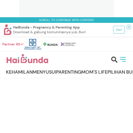
SCROLL TO CONTINUE WITH CONTENT
HaiBunda - Pregnancy & Parenting App
Get
Download & gabung komunitasnya yuk, Bun!
Partner RS
KEHAMILAN
MENYUSUI
PARENTING
MOM'S LIFE
PILIHAN B