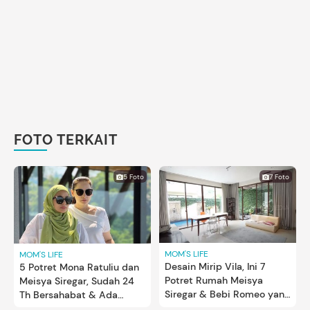
FOTO TERKAIT
5 Foto
7 Foto
MOM'S LIFE
MOM'S LIFE
Desain Mirip Vila, Ini 7
5 Potret Mona Ratuliu dan
Potret Rumah Meisya
Meisya Siregar, Sudah 24
Siregar & Bebi Romeo yang
Th Bersahabat & Ada
Baru Lunas KPR 13 Th
Peran Suami di Baliknya