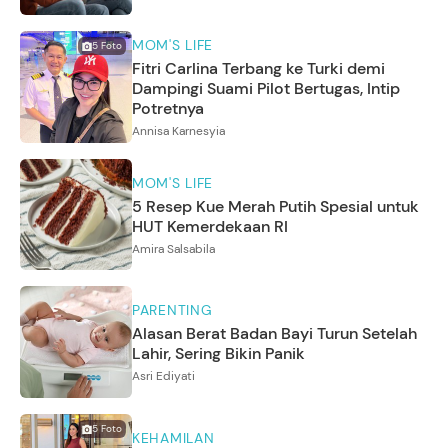
MOM'S LIFE
5
Foto
Fitri Carlina Terbang ke Turki demi
Dampingi Suami Pilot Bertugas, Intip
Potretnya
Annisa Karnesyia
MOM'S LIFE
5 Resep Kue Merah Putih Spesial untuk
HUT Kemerdekaan RI
Amira Salsabila
PARENTING
Alasan Berat Badan Bayi Turun Setelah
Lahir, Sering Bikin Panik
Asri Ediyati
5
Foto
KEHAMILAN