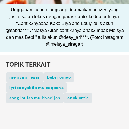
Unggahan itu pun langsung diramaikan netizen yang
justru salah fokus dengan paras cantik kedua putrinya.
“Cantik2nyaaaa Kaka Biya and Loui,” tulis akun
@sabria****. “Masya Allah cantik2nya anak2 mbak Meisya
dan mas Bebi,” tulis akun @desy_ari****. (Foto: Instagram
@meisya_siregar)
TOPIK TERKAIT
meisya siregar
bebi romeo
lyrics syabila mu saqeena
song louisa mu khadijah
anak artis