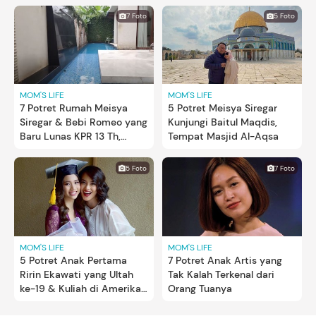
7 Foto
5 Foto
MOM'S LIFE
MOM'S LIFE
7 Potret Rumah Meisya
5 Potret Meisya Siregar
Siregar & Bebi Romeo yang
Kunjungi Baitul Maqdis,
Baru Lunas KPR 13 Th,
Tempat Masjid Al-Aqsa
Ruang Tamu Tak Pakai Sofa
5 Foto
7 Foto
MOM'S LIFE
MOM'S LIFE
5 Potret Anak Pertama
7 Potret Anak Artis yang
Ririn Ekawati yang Ultah
Tak Kalah Terkenal dari
ke-19 & Kuliah di Amerika
Orang Tuanya
Serikat