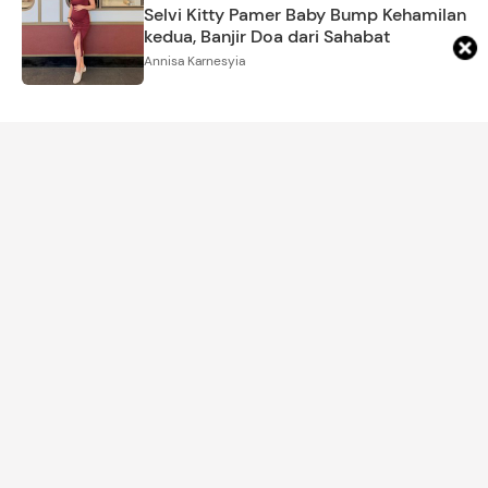
Selvi Kitty Pamer Baby Bump Kehamilan
kedua, Banjir Doa dari Sahabat
Annisa Karnesyia
ARTIKEL LAINNYA
DETIK NETWORK
Sneakers Gaya 2000-an dari
4 Manfaat Mandi Air Hangat
Under Armour, Nyaman
Sebelum Tidur Menurut
Dipakai Harian Anti Lecet
Penelitian