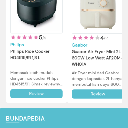
5
4
/
4
/
14
Philips
Gaabor
Philips Rice Cooker
Gaabor Air Fryer Mini 2L
HD4515/91 1,8 L
600W Low Watt AF20M-
WH01A
Memasak lebih mudah
Air Fryer mini dari Gaabor
dengan rice cooker Philips
dengan kapasitas 2L hanya
HD4515/91. Simak reviewnya
membutuhkan daya 600W
di sini.
dalam pemakaian. Simak
Review
Review
review selengkapnya di sini.
BUNDAPEDIA