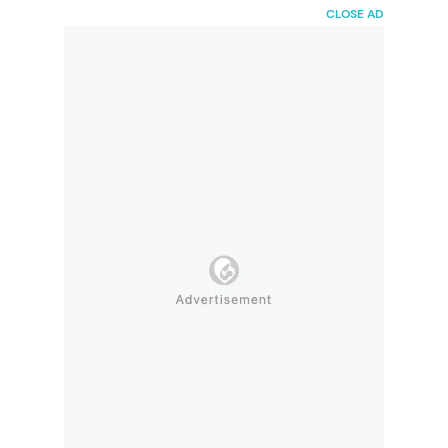
HaiBunda
CLOSE AD