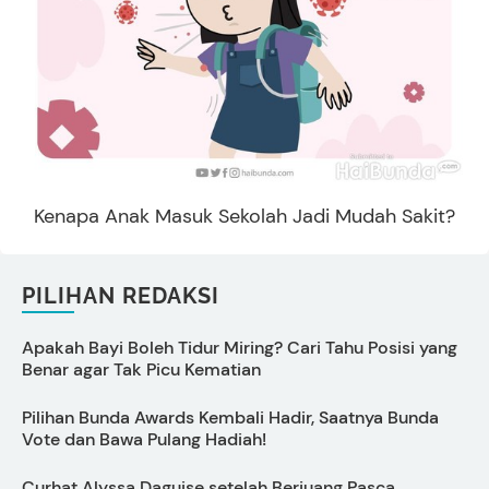
Kenapa Anak Masuk Sekolah Jadi Mudah Sakit?
PILIHAN REDAKSI
Apakah Bayi Boleh Tidur Miring? Cari Tahu Posisi yang
C
Benar agar Tak Picu Kematian
M
Pilihan Bunda Awards Kembali Hadir, Saatnya Bunda
M
Vote dan Bawa Pulang Hadiah!
S
Curhat Alyssa Daguise setelah Berjuang Pasca