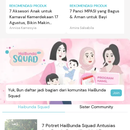
REKOMENDASI PRODUK
REKOMENDASI PRODUK
7 Aksesori Anak untuk
7 Panci MPASI yang Bagus
Karnaval Kemerdekaan 17
& Aman untuk Bayi
Agustus, Bikin Makin
Annisa Karnesyia
Amira Salsabila
Gemas
Yuk, Bun daftar jadi bagian dari komunitas HaiBunda
Join
Squad
Haibunda Squad
Sister Community
7 Potret HaiBunda Squad Antusias