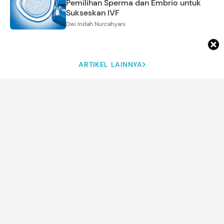
Pemilihan Sperma dan Embrio untuk
Sukseskan IVF
Dwi Indah Nurcahyani
ARTIKEL LAINNYA
DETIK NETWORK
Weekend Habis buat Bersih-
Review Our Sticky Love,
bersih Kaca? Coba Serahkan
Drakor Rom-Com Netflix
ke Robot Ini
Terbaru dengan Sentuhan