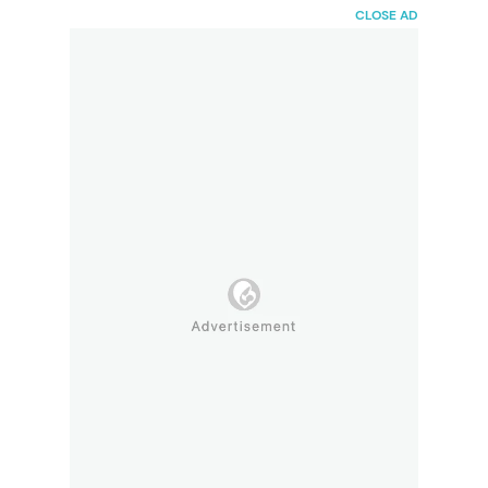
HaiBunda
CLOSE AD