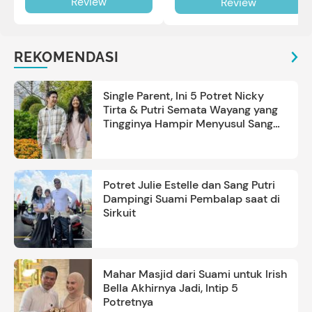
Review
Review
review selengkapnya di sini.
REKOMENDASI
Single Parent, Ini 5 Potret Nicky
Tirta & Putri Semata Wayang yang
Tingginya Hampir Menyusul Sang
Ayah
Potret Julie Estelle dan Sang Putri
Dampingi Suami Pembalap saat di
Sirkuit
Mahar Masjid dari Suami untuk Irish
Bella Akhirnya Jadi, Intip 5
Potretnya