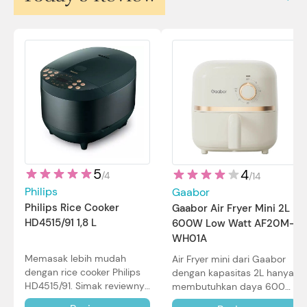
5
4
/
4
/
14
Philips
Gaabor
Philips Rice Cooker
Gaabor Air Fryer Mini 2L
HD4515/91 1,8 L
600W Low Watt AF20M-
WH01A
Memasak lebih mudah
Air Fryer mini dari Gaabor
dengan rice cooker Philips
dengan kapasitas 2L hanya
HD4515/91. Simak reviewnya
membutuhkan daya 600W
di sini.
dalam pemakaian. Simak