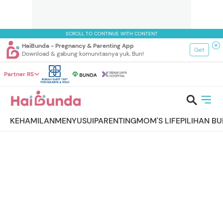
SCROLL TO CONTINUE WITH CONTENT
HaiBunda - Pregnancy & Parenting App
Get
Download & gabung komunitasnya yuk, Bun!
Partner RS
KEHAMILAN
MENYUSUI
PARENTING
MOM'S LIFE
PILIHAN B