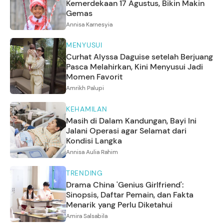
Kemerdekaan 17 Agustus, Bikin Makin
Gemas
Annisa Karnesyia
MENYUSUI
Curhat Alyssa Daguise setelah Berjuang
Pasca Melahirkan, Kini Menyusui Jadi
Momen Favorit
Amrikh Palupi
KEHAMILAN
Masih di Dalam Kandungan, Bayi Ini
Jalani Operasi agar Selamat dari
Kondisi Langka
Annisa Aulia Rahim
TRENDING
Drama China 'Genius Girlfriend':
Sinopsis, Daftar Pemain, dan Fakta
Menarik yang Perlu Diketahui
Amira Salsabila