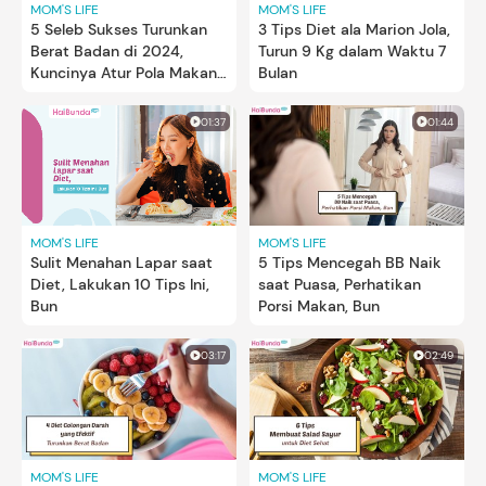
MOM'S LIFE
MOM'S LIFE
5 Seleb Sukses Turunkan
3 Tips Diet ala Marion Jola,
Berat Badan di 2024,
Turun 9 Kg dalam Waktu 7
Kuncinya Atur Pola Makan
Bulan
& Olahraga!
01:37
01:44
MOM'S LIFE
MOM'S LIFE
Sulit Menahan Lapar saat
5 Tips Mencegah BB Naik
Diet, Lakukan 10 Tips Ini,
saat Puasa, Perhatikan
Bun
Porsi Makan, Bun
03:17
02:49
MOM'S LIFE
MOM'S LIFE