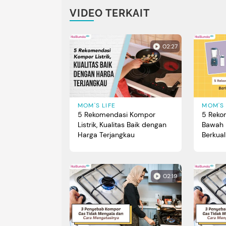
VIDEO TERKAIT
02:27
MOM'S LIFE
MOM'S 
5 Rekomendasi Kompor
5 Reko
Listrik, Kualitas Baik dengan
Bawah 
Harga Terjangkau
Berkual
Bun
02:19