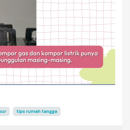
pur
tips rumah tangga