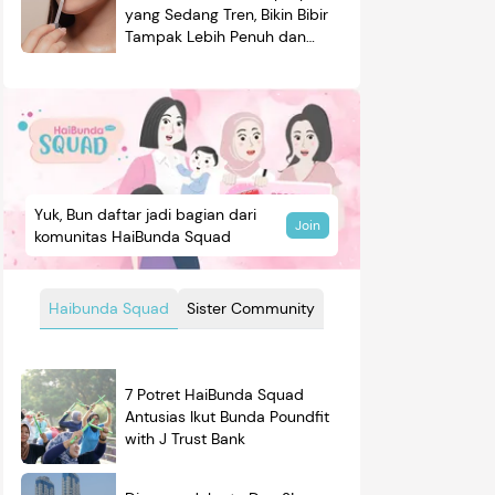
yang Sedang Tren, Bikin Bibir
Tampak Lebih Penuh dan
Berkilau
Yuk, Bun daftar jadi bagian dari
Join
komunitas HaiBunda Squad
Haibunda Squad
Sister Community
mendasi
Nama Bayi
Resep
7 Potret HaiBunda Squad
roduk
Antusias Ikut Bunda Poundfit
with J Trust Bank