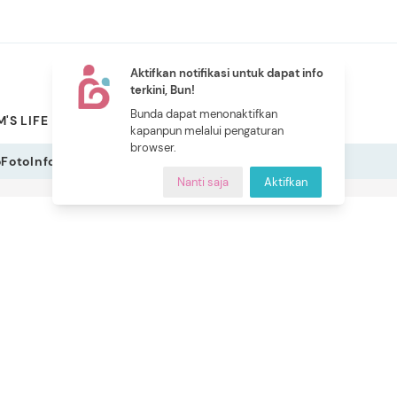
Aktifkan notifikasi untuk dapat info
terkini, Bun!
NEW
Bunda dapat menonaktifkan
'S LIFE
PILIHAN BUNDA
CERITA BUNDA
INDEKS
kapanpun melalui pengaturan
browser.
o
Foto
Infografis
Nanti saja
Aktifkan