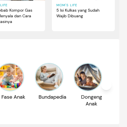
MOM'S LIFE
LIFE
5 Isi Kulkas yang Sudah
ebab Kompor Gas
Wajib Dibuang
Menyala dan Cara
asinya
Fase Anak
Bundapedia
Dongeng
Reko
Anak
P