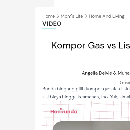
Home
Mom's Life
Home And Living
VIDEO
Kompor Gas vs Lis
Angella Delvie & Muh
Selasa
Bunda bingung pilih kompor gas atau list
sisi biaya hingga keamanan, lho. Yuk, sima