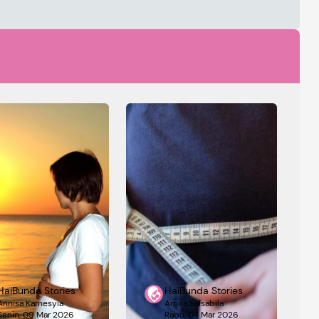
HaiBunda Stories
HaiBunda Stories
Annisa Karnesyia
Amira Salsabila
Senin, 09 Mar 2026
Rabu, 04 Mar 2026