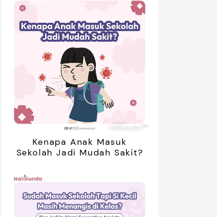
Kenapa Anak Masuk
Sekolah Jadi Mudah Sakit?
retan Artis yang Menetap di
5 Potret Kedekatan Alyssa
ar Negeri Usai Menikah, Intip
Daguise Bersama Ayahanda
Potret Terbarunya
asal Prancis, Dipuji Tampan
oleh Netizen