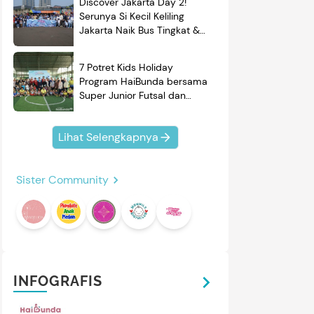
Discover Jakarta Day 2!
Serunya Si Kecil Keliling
Jakarta Naik Bus Tingkat &
Belajar Sejarah
7 Potret Kids Holiday
Program HaiBunda bersama
4
5
/
11
/
5
Super Junior Futsal dan
BRAND'S, Si Kecil & Ayah
HARP
YONG MA
esin Cuci Dua Tabung Sharp
Yong Ma Rice Cooker
Kompak Banget!
uper Aquamagic ES-T85NT-
SMC7047 Upgrade
Lihat Selengkapnya
K/LC 8 kg
esin Cuci Dua Tabung Sharp
Rice Cooker Yong Ma
Sister Community
uper Aquamagic
SMC7047 rice cooker digital
rkapasitas 8kg, cukup
dengan berbagai fitur
ntuk penggunaan keluarga
menarik. Simak reviewnya di
Review
Review
hari-hari. Simak reviewnya
sini.
 sini.
INFOGRAFIS