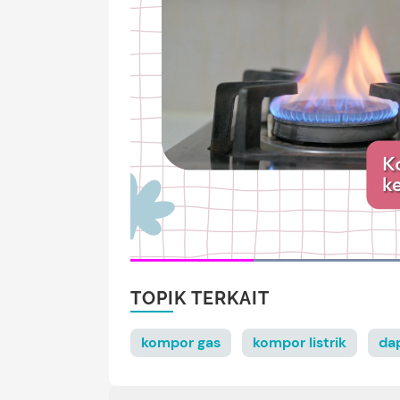
TOPIK TERKAIT
kompor gas
kompor listrik
da