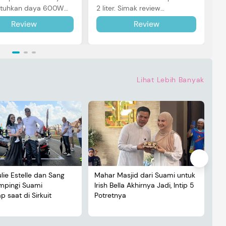
uhkan daya 600W
2 liter. Simak review
pemakaian. Simak
lengkapnya di sini.
Review
Review
selengkapnya di sini.
Lihat Lebih Banyak
ulie Estelle dan Sang
Mahar Masjid dari Suami untuk
De
ampingi Suami
Irish Bella Akhirnya Jadi, Intip 5
Lu
 saat di Sirkuit
Potretnya
5 