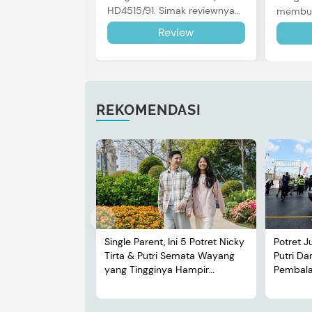
HD4515/91. Simak reviewnya
membut
di sini.
dalam 
Review
review 
REKOMENDASI
Single Parent, Ini 5 Potret Nicky
Potret J
Tirta & Putri Semata Wayang
Putri D
yang Tingginya Hampir
Pembalap
Menyusul Sang Ayah