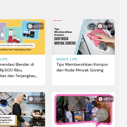
03:20
02:26
LIFE
MOM'S LIFE
mendasi Blender di
Tips Membersihkan Kompor
Rp500 Ribu,
dari Noda Minyak Goreng
itas dan Terjangkau,
02:19
03:34