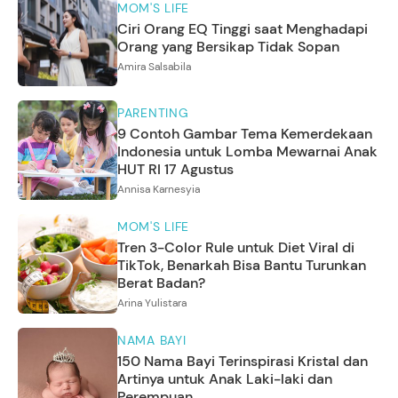
MOM'S LIFE
Ciri Orang EQ Tinggi saat Menghadapi
Orang yang Bersikap Tidak Sopan
Amira Salsabila
PARENTING
9 Contoh Gambar Tema Kemerdekaan
Indonesia untuk Lomba Mewarnai Anak
HUT RI 17 Agustus
Annisa Karnesyia
MOM'S LIFE
Tren 3-Color Rule untuk Diet Viral di
TikTok, Benarkah Bisa Bantu Turunkan
Berat Badan?
Arina Yulistara
NAMA BAYI
150 Nama Bayi Terinspirasi Kristal dan
Artinya untuk Anak Laki-laki dan
Perempuan