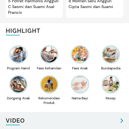
5 Potret Harmonis Anggun
8 Momen Seru Anggun
C Sasmi dan Suami Asal
Cipta Sasmi dan Suami
Prancis
HIGHLIGHT
Program Hamil
Fase Kehamilan
Fase Anak
Bundapedia
Dongeng Anak
Rekomendasi
Nama Bayi
Resep
Produk
VIDEO