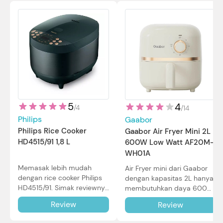
5
4
/
4
/
14
Philips
Gaabor
Philips Rice Cooker
Gaabor Air Fryer Mini 2L
HD4515/91 1,8 L
600W Low Watt AF20M-
WH01A
Memasak lebih mudah
Air Fryer mini dari Gaabor
dengan rice cooker Philips
dengan kapasitas 2L hanya
HD4515/91. Simak reviewnya
membutuhkan daya 600W
di sini.
dalam pemakaian. Simak
Review
Review
review selengkapnya di sini.