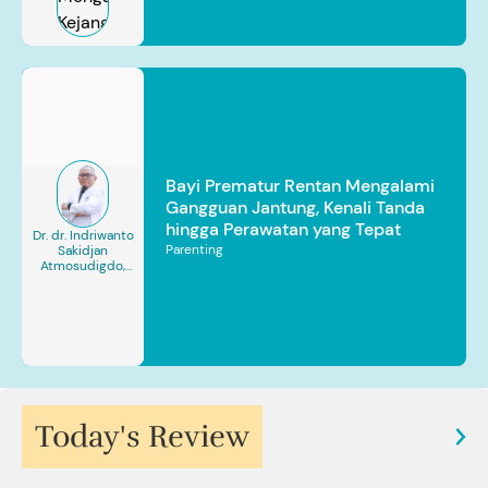
Bayi Prematur Rentan Mengalami
Gangguan Jantung, Kenali Tanda
hingga Perawatan yang Tepat
Dr. dr. Indriwanto
Parenting
Sakidjan
Atmosudigdo,
Sp.JP(K). MARS
Today's Review