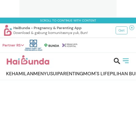
SCROLL TO CONTINUE WITH CONTENT
HaiBunda - Pregnancy & Parenting App
Get
Download & gabung komunitasnya yuk, Bun!
Partner RS
KEHAMILAN
MENYUSUI
PARENTING
MOM'S LIFE
PILIHAN B