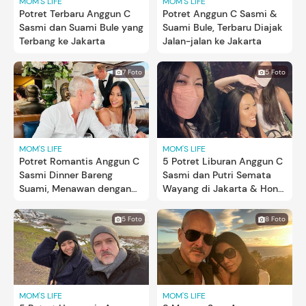
MOM'S LIFE
MOM'S LIFE
Potret Terbaru Anggun C
Potret Anggun C Sasmi &
Sasmi dan Suami Bule yang
Suami Bule, Terbaru Diajak
Terbang ke Jakarta
Jalan-jalan ke Jakarta
7 Foto
5 Foto
MOM'S LIFE
MOM'S LIFE
Potret Romantis Anggun C
5 Potret Liburan Anggun C
Sasmi Dinner Bareng
Sasmi dan Putri Semata
Suami, Menawan dengan
Wayang di Jakarta & Hong
Dress Putih
Kong
5 Foto
8 Foto
MOM'S LIFE
MOM'S LIFE