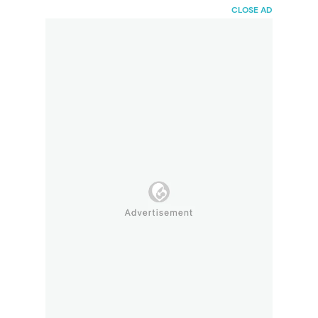
HaiBunda
CLOSE AD