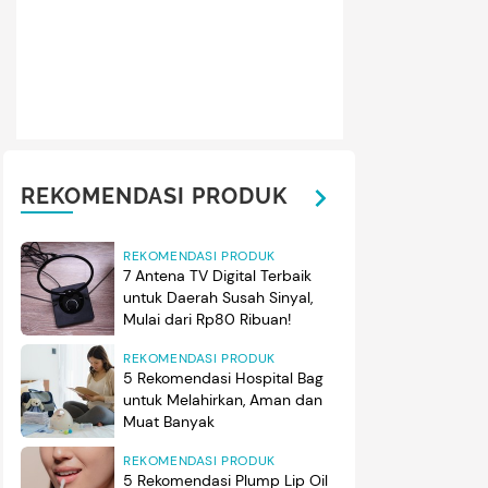
 unggahan di media sosial, Enzy membagikan beberapa mom
na Kasetra yang berlangsung tiga tahun lalu. Foto-foto ini sepert
gan indah saat Enzy dan suami, baru saja memulai perjalana
a. (Foto: Instagram @enzystoria)
REKOMENDASI PRODUK
REKOMENDASI PRODUK
7 Antena TV Digital Terbaik
untuk Daerah Susah Sinyal,
Mulai dari Rp80 Ribuan!
REKOMENDASI PRODUK
5 Rekomendasi Hospital Bag
untuk Melahirkan, Aman dan
Muat Banyak
REKOMENDASI PRODUK
5 Rekomendasi Plump Lip Oil