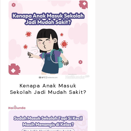
01:20
ak Bosan Saat Libur? Coba 7
5 Ide Libur
inan Tanpa Gadget Ini!
Bareng Anak
Kenapa Anak Masuk
Sekolah Jadi Mudah Sakit?