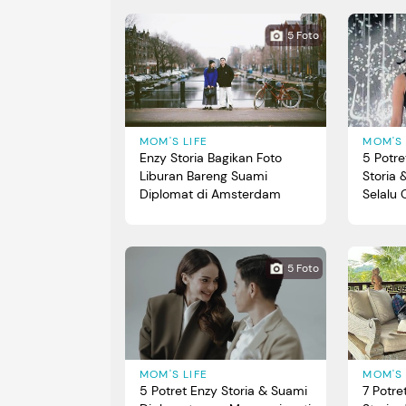
5 Foto
MOM'S LIFE
MOM'S 
Enzy Storia Bagikan Foto
5 Potr
Liburan Bareng Suami
Storia
Diplomat di Amsterdam
Selalu 
5 Foto
MOM'S LIFE
MOM'S 
5 Potret Enzy Storia & Suami
7 Potr