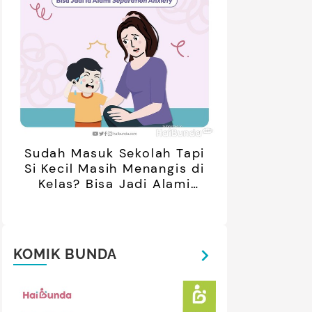
retan Artis yang Menetap di
5 Potret Kedekatan Alyssa
ar Negeri Usai Menikah, Intip
Daguise Bersama Ayahanda
Potret Terbarunya
asal Prancis, Dipuji Tampan
oleh Netizen
Sudah Masuk Sekolah Tapi
Si Kecil Masih Menangis di
Kelas? Bisa Jadi Alami
Separation Anxiety
KOMIK BUNDA