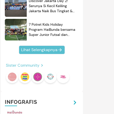
Discover Jakarta Day 2!
Serunya Si Kecil Keliling
Jakarta Naik Bus Tingkat &
Belajar Sejarah
7 Potret Kids Holiday
Program HaiBunda bersama
Super Junior Futsal dan
BRAND'S, Si Kecil & Ayah
Kompak Banget!
Lihat Selengkapnya
Sister Community
mendasi
Nama Bayi
Resep
roduk
INFOGRAFIS