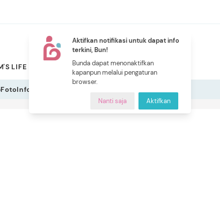
Aktifkan notifikasi untuk dapat info
terkini, Bun!
NEW
Bunda dapat menonaktifkan
'S LIFE
PILIHAN BUNDA
CERITA BUNDA
INDEKS
kapanpun melalui pengaturan
browser.
o
Foto
Infografis
Nanti saja
Aktifkan