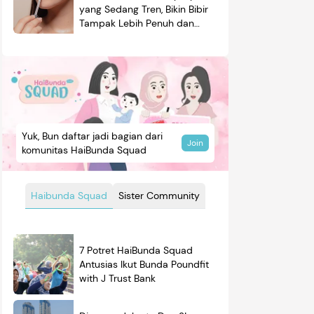
yang Sedang Tren, Bikin Bibir
Tampak Lebih Penuh dan
Berkilau
Yuk, Bun daftar jadi bagian dari
Join
komunitas HaiBunda Squad
Haibunda Squad
Sister Community
7 Potret HaiBunda Squad
Antusias Ikut Bunda Poundfit
with J Trust Bank