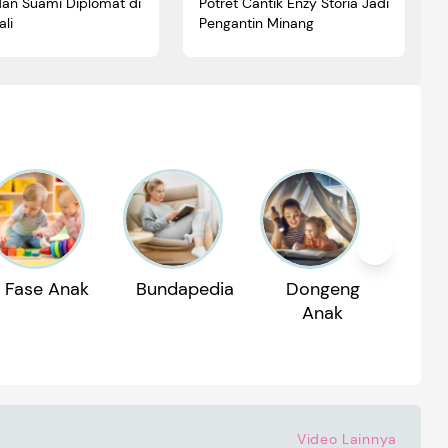
dan Suami Diplomat di
Potret Cantik Enzy Storia Jadi
li
Pengantin Minang
Fase Anak
Bundapedia
Dongeng
Reko
Anak
P
Video Lainnya