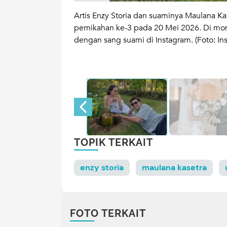
 anniversarry
ke-3.
Artis Enzy Storia dan suaminya Maulana K
 telah berjalan
pernikahan ke-3 pada 20 Mei 2026. Di mo
diberi keberkahan
dengan sang suami di Instagram. (Foto: In
 berdampingan
)
TOPIK TERKAIT
enzy storia
maulana kasetra
FOTO TERKAIT