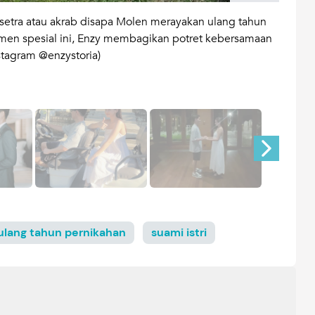
asetra atau akrab disapa Molen merayakan ulang tahun
Dalam
men spesial ini, Enzy membagikan potret kebersamaan
Maula
stagram @enzystoria)
kenan
tangg
ulang tahun pernikahan
suami istri