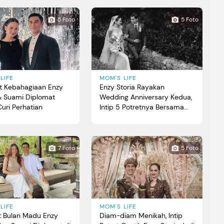
5 Foto
5 Foto
LIFE
MOM'S LIFE
et Kebahagiaan Enzy
Enzy Storia Rayakan
 & Suami Diplomat
Wedding Anniversary Kedua,
Curi Perhatian
Intip 5 Potretnya Bersama
Suami
7 Foto
5 Foto
LIFE
MOM'S LIFE
et Bulan Madu Enzy
Diam-diam Menikah, Intip