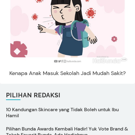
Kenapa Anak Masuk Sekolah Jadi Mudah Sakit?
PILIHAN REDAKSI
10 Kandungan Skincare yang Tidak Boleh untuk Ibu
Hamil
I
Pilihan Bunda Awards Kembali Hadir! Yuk Vote Brand &
P
Tokoh Favorit Bunda, Ada Hadiahnya
L