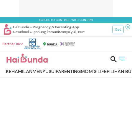
SCROLL TO CONTINUE WITH CONTENT
HaiBunda - Pregnancy & Parenting App
Get
Download & gabung komunitasnya yuk, Bun!
Partner RS
KEHAMILAN
MENYUSUI
PARENTING
MOM'S LIFE
PILIHAN B