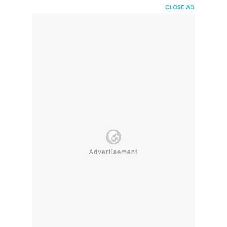
HaiBunda
CLOSE AD