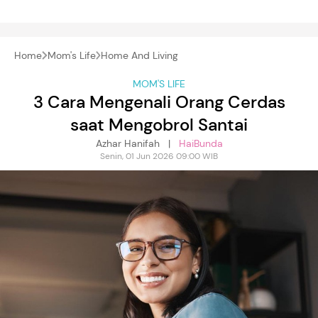
Home
Mom's Life
Home And Living
MOM'S LIFE
3 Cara Mengenali Orang Cerdas
saat Mengobrol Santai
Azhar Hanifah |
HaiBunda
Senin, 01 Jun 2026 09:00 WIB