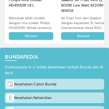
Gaabor Air Fryer Mini 2L
HD4515/91 1,8 L
600W Low Watt AF20M-
WH01A
Memasak lebih mudah
Air Fryer mini dari Gaabor
dengan rice cooker Philips
dengan kapasitas 2L hanya
HD4515/91. Simak reviewnya
membutuhkan daya 600W
di sini.
dalam pemakaian. Simak
Review
Review
review selengkapnya di sini.
BUNDAPEDIA
Ensiklopedia A-Z istilah kesehatan terkait Bunda dan Si
Kecil
Kesehatan Calon Bunda
Kesehatan Kehamilan