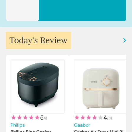
Today's Review
5
4
/
4
/
14
Philips
Gaabor
Philips Rice Cooker