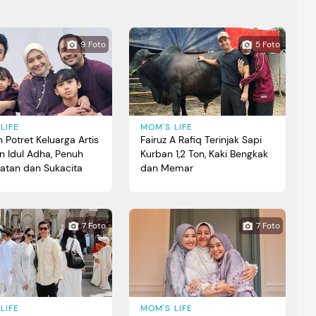
9 Foto
5 Foto
LIFE
MOM'S LIFE
 Potret Keluarga Artis
Fairuz A Rafiq Terinjak Sapi
n Idul Adha, Penuh
Kurban 1,2 Ton, Kaki Bengkak
atan dan Sukacita
dan Memar
7 Foto
7 Foto
LIFE
MOM'S LIFE