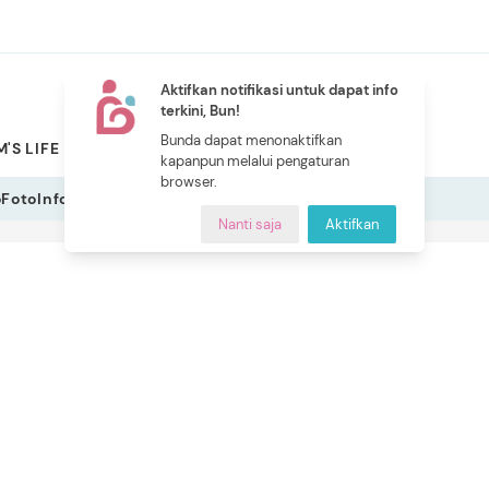
Aktifkan notifikasi untuk dapat info
terkini, Bun!
NEW
Bunda dapat menonaktifkan
'S LIFE
PILIHAN BUNDA
CERITA BUNDA
INDEKS
kapanpun melalui pengaturan
browser.
o
Foto
Infografis
Nanti saja
Aktifkan