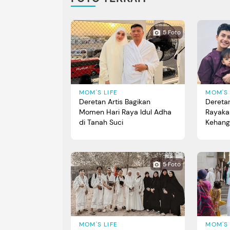
5 Foto
MOM'S LIFE
MOM'S 
Deretan Artis Bagikan
Deretan
Momen Hari Raya Idul Adha
Rayaka
di Tanah Suci
Kehang
5 Foto
MOM'S LIFE
MOM'S 