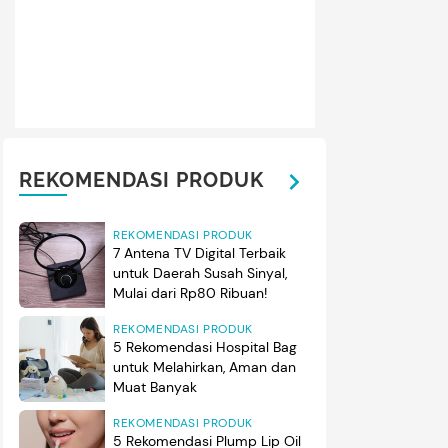
ber dan selebgram Ria Ricis juga berkurban di Idul Adha tahun 
ini mengunggah foto bersama sapi kurban miliknya yang diberi
dikan Ria sehari sebelum perayaan Idul Adha. "1 hari sebelu
nya dalam unggahan ini. (Foto: Instagram @riaricis1795)
REKOMENDASI PRODUK
REKOMENDASI PRODUK
7 Antena TV Digital Terbaik
untuk Daerah Susah Sinyal,
Mulai dari Rp80 Ribuan!
REKOMENDASI PRODUK
5 Rekomendasi Hospital Bag
untuk Melahirkan, Aman dan
Muat Banyak
REKOMENDASI PRODUK
5 Rekomendasi Plump Lip Oil