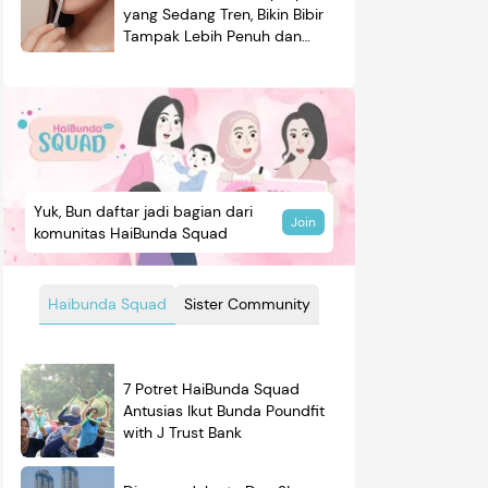
yang Sedang Tren, Bikin Bibir
Tampak Lebih Penuh dan
Berkilau
Yuk, Bun daftar jadi bagian dari
Join
komunitas HaiBunda Squad
Haibunda Squad
Sister Community
7 Potret HaiBunda Squad
Antusias Ikut Bunda Poundfit
with J Trust Bank