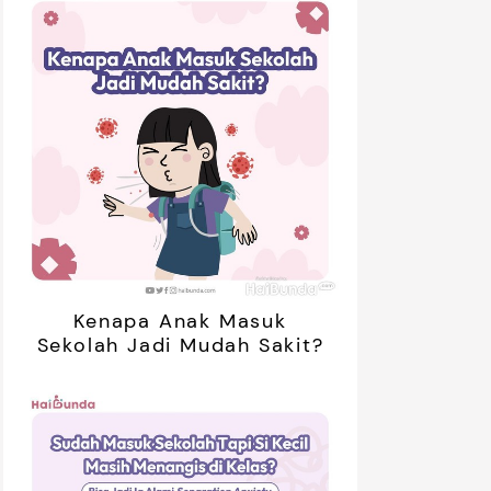
01:20
ak Bosan Saat Libur? Coba 7
5 Ide Libur
Kenapa Anak Masuk
inan Tanpa Gadget Ini!
Bareng Anak
Sekolah Jadi Mudah Sakit?