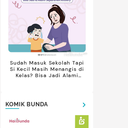
retan Artis yang Menetap di
5 Potret Kedekatan Alyssa
ar Negeri Usai Menikah, Intip
Daguise Bersama Ayahanda
Potret Terbarunya
asal Prancis, Dipuji Tampan
Sudah Masuk Sekolah Tapi
oleh Netizen
Si Kecil Masih Menangis di
Kelas? Bisa Jadi Alami
Separation Anxiety
KOMIK BUNDA