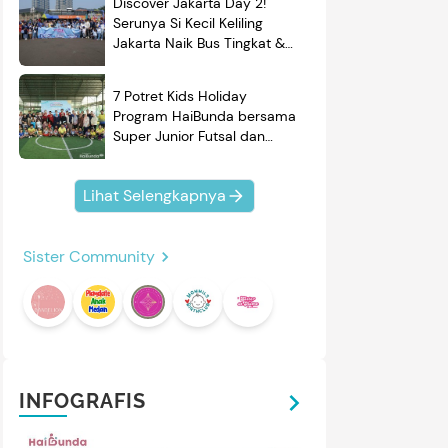
Discover Jakarta Day 2!
Serunya Si Kecil Keliling
Jakarta Naik Bus Tingkat &
Belajar Sejarah
7 Potret Kids Holiday
Program HaiBunda bersama
Super Junior Futsal dan
BRAND'S, Si Kecil & Ayah
Kompak Banget!
Lihat Selengkapnya
Sister Community
mendasi
Nama Bayi
Resep
roduk
INFOGRAFIS