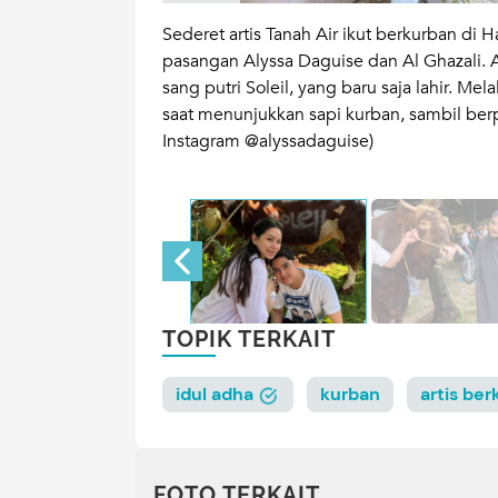
k kurban di Hari
Sederet artis Tanah Air ikut berkurban di 
uk kambing
pasangan Alyssa Daguise dan Al Ghazali. 
sang putri Soleil, yang baru saja lahir. 
saat menunjukkan sapi kurban, sambil be
Instagram @alyssadaguise)
TOPIK TERKAIT
idul adha
kurban
artis be
FOTO TERKAIT