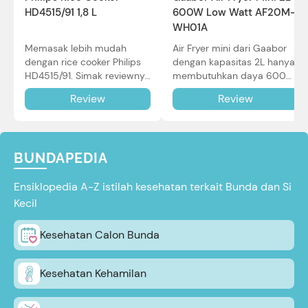
HD4515/91 1,8 L
600W Low Watt AF20M-
WH01A
Memasak lebih mudah
Air Fryer mini dari Gaabor
dengan rice cooker Philips
dengan kapasitas 2L hanya
HD4515/91. Simak reviewnya
membutuhkan daya 600W
di sini.
dalam pemakaian. Simak
Review
Review
review selengkapnya di sini.
BUNDAPEDIA
Ensiklopedia A-Z istilah kesehatan terkait Bunda dan Si
Kecil
Kesehatan Calon Bunda
Kesehatan Kehamilan