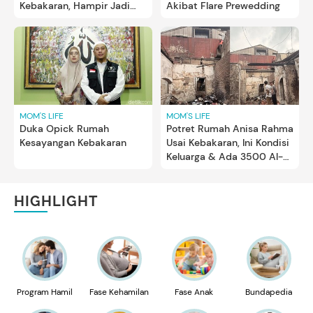
Akibat Flare Prewedding
Kebakaran, Hampir Jadi
Korban Tabung Gas
Meledak
MOM'S LIFE
MOM'S LIFE
Duka Opick Rumah
Potret Rumah Anisa Rahma
Kesayangan Kebakaran
Usai Kebakaran, Ini Kondisi
Keluarga & Ada 3500 Al-
Qur'An Masih Utuh
HIGHLIGHT
Program Hamil
Fase Kehamilan
Fase Anak
Bundapedia