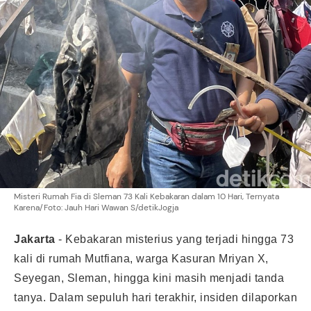
Misteri Rumah Fia di Sleman 73 Kali Kebakaran dalam 10 Hari, Ternyata
Karena/Foto: Jauh Hari Wawan S/detikJogja
Jakarta
-
Kebakaran misterius yang terjadi hingga 73
kali di rumah Mutfiana, warga Kasuran Mriyan X,
Seyegan, Sleman, hingga kini masih menjadi tanda
tanya. Dalam sepuluh hari terakhir, insiden dilaporkan