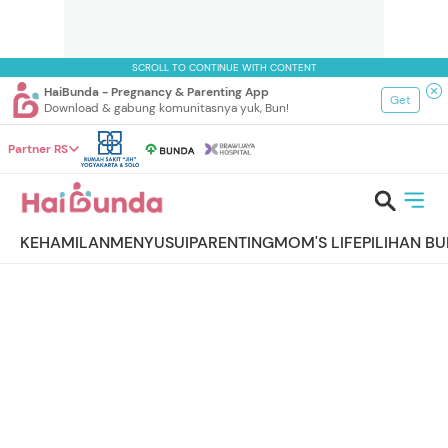
SCROLL TO CONTINUE WITH CONTENT
HaiBunda - Pregnancy & Parenting App
Get
Download & gabung komunitasnya yuk, Bun!
Partner RS
KEHAMILAN
MENYUSUI
PARENTING
MOM'S LIFE
PILIHAN B