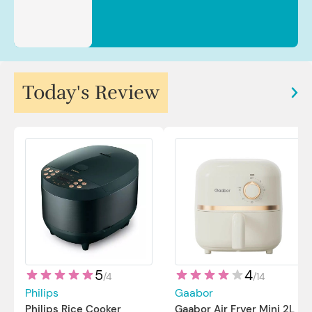
Today's Review
5
4
/
4
/
14
Philips
Gaabor
Philips Rice Cooker
Gaabor Air Fryer Mini 2L