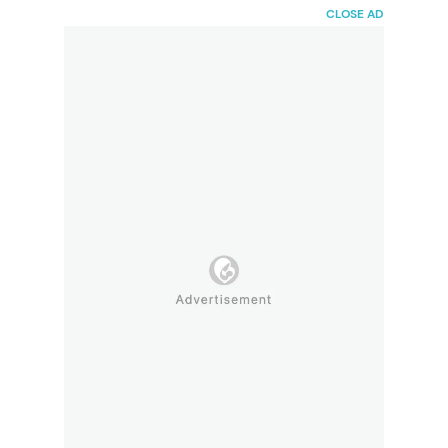
HaiBunda
CLOSE AD