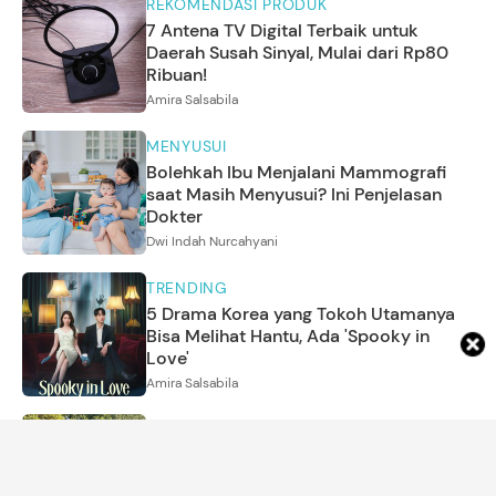
REKOMENDASI PRODUK
7 Antena TV Digital Terbaik untuk
Daerah Susah Sinyal, Mulai dari Rp80
Ribuan!
Amira Salsabila
MENYUSUI
Bolehkah Ibu Menjalani Mammografi
saat Masih Menyusui? Ini Penjelasan
Dokter
Dwi Indah Nurcahyani
TRENDING
5 Drama Korea yang Tokoh Utamanya
Bisa Melihat Hantu, Ada 'Spooky in
Love'
Amira Salsabila
KEHAMILAN
Selamat! Putri Eugenie dari Kerajaan
Inggris Melahirkan Bayi Perempuan