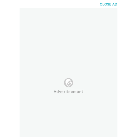
HaiBunda
CLOSE AD