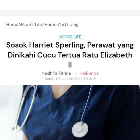
Home
Mom's Life
Home And Living
MOM'S LIFE
Sosok Harriet Sperling, Perawat yang
Dinikahi Cucu Tertua Ratu Elizabeth
II
Nadhifa Fitrina |
HaiBunda
Senin, 08 Jun 2026 14:20 WIB