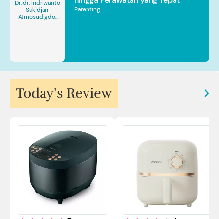
hingga Perawatan yang Tepat
Dr. dr. Indriwanto
Parenting
Sakidjan
Atmosudigdo,
Sp.JP(K). MARS
Today's Review