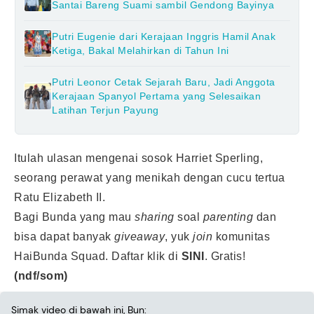
Santai Bareng Suami sambil Gendong Bayinya
Putri Eugenie dari Kerajaan Inggris Hamil Anak
Ketiga, Bakal Melahirkan di Tahun Ini
Putri Leonor Cetak Sejarah Baru, Jadi Anggota
Kerajaan Spanyol Pertama yang Selesaikan
Latihan Terjun Payung
Itulah ulasan mengenai sosok Harriet Sperling,
seorang perawat yang menikah dengan cucu tertua
Ratu Elizabeth II.
Bagi Bunda yang mau
sharing
soal
parenting
dan
bisa dapat banyak
giveaway
, yuk
join
komunitas
HaiBunda Squad. Daftar klik di
SINI
. Gratis!
(ndf/som)
Simak video di bawah ini, Bun: