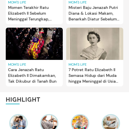
MOM'S LIFE
MOM'S LIFE
Momen Terakhir Ratu
Misteri Baju Jenazah Putri
Elizabeth II Sebelum
Diana & Lokasi Makam,
Meninggal Terungkap,
Benarkah Diatur Sebelum
Ternyata...
Meninggal?
MOM'S LIFE
MOM'S LIFE
Cara Jenazah Ratu
7 Potret Ratu Elizabeth II
Elizabeth II Dimakamkan,
Semasa Hidup dari Muda
Tak Dikubur di Tanah Bun
hingga Meninggal di Usia
96 Tahun
HIGHLIGHT