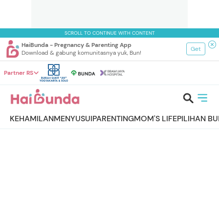
SCROLL TO CONTINUE WITH CONTENT
HaiBunda - Pregnancy & Parenting App
Get
Download & gabung komunitasnya yuk, Bun!
Partner RS
KEHAMILAN
MENYUSUI
PARENTING
MOM'S LIFE
PILIHAN B