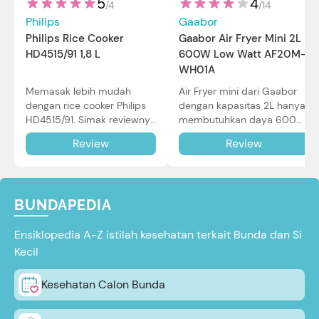
5
4
/
4
/
14
Philips
Gaabor
Philips Rice Cooker
Gaabor Air Fryer Mini 2L
HD4515/91 1,8 L
600W Low Watt AF20M-
WH01A
Memasak lebih mudah
Air Fryer mini dari Gaabor
dengan rice cooker Philips
dengan kapasitas 2L hanya
HD4515/91. Simak reviewnya
membutuhkan daya 600W
di sini.
dalam pemakaian. Simak
Review
Review
review selengkapnya di sini.
BUNDAPEDIA
Ensiklopedia A-Z istilah kesehatan terkait Bunda dan Si
Kecil
Kesehatan Calon Bunda