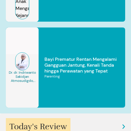
Bayi Prematur Rentan Mengalami
Gangguan Jantung, Kenali Tanda
hingga Perawatan yang Tepat
Dr. dr. Indriwanto
Parenting
Sakidjan
Atmosudigdo,
Sp.JP(K). MARS
Today's Review