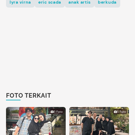
lyra virna
eric scada
anak artis
berkuda
FOTO TERKAIT
5 Foto
5 Foto