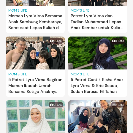
MOM'S LIFE
MOM'S LIFE
Momen Lyra Virna Bersama
Potret Lyra Virna dan
Anak Sambung Kembarnya,
Fadlan Muhammad Lepas
Berat saat Lepas Kuliah di
Anak Kembar untuk Kuliah
Luar Kota
ke Luar Kota
5 Foto
5 Foto
MOM'S LIFE
MOM'S LIFE
5 Potret Lyra Virna Bagikan
5 Potret Cantik Eisha Anak
Momen Ibadah Umrah
Lyra Virna & Eric Scada,
Bersama Ketiga Anaknya
Sudah Berusia 16 Tahun
5 Foto
7 Foto