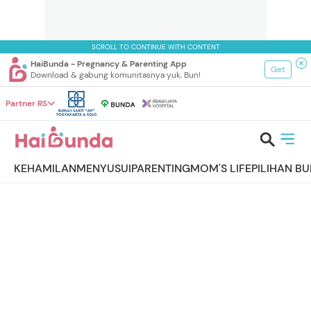
SCROLL TO CONTINUE WITH CONTENT
HaiBunda - Pregnancy & Parenting App
Get
Download & gabung komunitasnya yuk, Bun!
Partner RS
KEHAMILAN
MENYUSUI
PARENTING
MOM'S LIFE
PILIHAN B