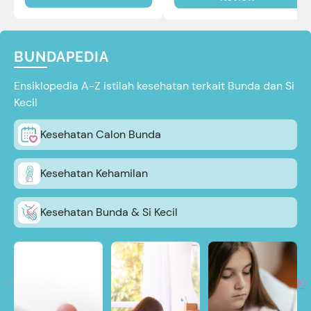
review selengkapnya di sini.
BUNDAPEDIA
Ensiklopedia A-Z istilah kesehatan terkait Bunda dan Si
Kecil
Kesehatan Calon Bunda
Kesehatan Kehamilan
Kesehatan Bunda & Si Kecil