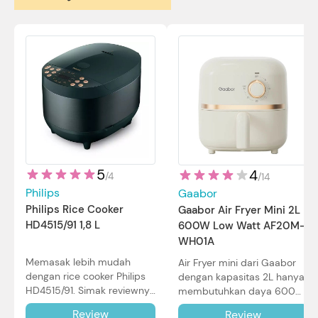
5
4
/
4
/
14
Philips
Gaabor
Philips Rice Cooker
Gaabor Air Fryer Mini 2L
HD4515/91 1,8 L
600W Low Watt AF20M-
WH01A
Memasak lebih mudah
Air Fryer mini dari Gaabor
dengan rice cooker Philips
dengan kapasitas 2L hanya
HD4515/91. Simak reviewnya
membutuhkan daya 600W
di sini.
dalam pemakaian. Simak
Review
Review