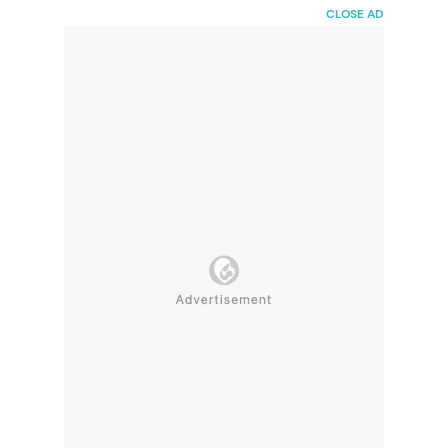
HaiBunda
CLOSE AD