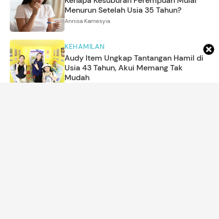
Kenapa Kesuburan Perempuan Mulai
Menurun Setelah Usia 35 Tahun?
Annisa Karnesyia
KEHAMILAN
Audy Item Ungkap Tantangan Hamil di
Usia 43 Tahun, Akui Memang Tak
Mudah
Amrikh Palupi
ARTIKEL LAINNYA
DETIK NETWORK