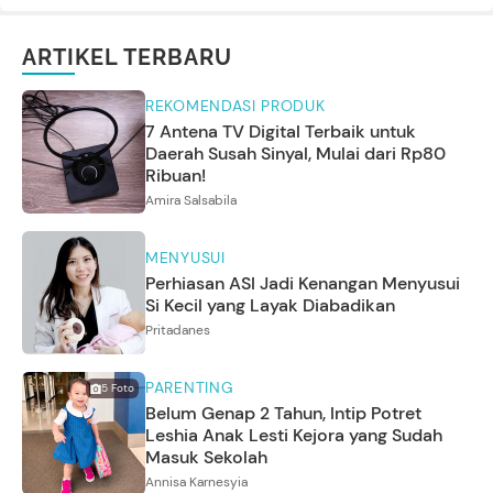
ARTIKEL TERBARU
REKOMENDASI PRODUK
7 Antena TV Digital Terbaik untuk
Daerah Susah Sinyal, Mulai dari Rp80
Ribuan!
Amira Salsabila
MENYUSUI
Perhiasan ASI Jadi Kenangan Menyusui
Si Kecil yang Layak Diabadikan
Pritadanes
PARENTING
5
Foto
Belum Genap 2 Tahun, Intip Potret
Leshia Anak Lesti Kejora yang Sudah
Masuk Sekolah
Annisa Karnesyia