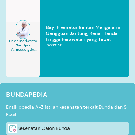
Bayi Prematur Rentan Mengalami
Gangguan Jantung, Kenali Tanda
hingga Perawatan yang Tepat
Dr. dr. Indriwanto
Parenting
Sakidjan
Atmosudigdo,
Sp.JP(K). MARS
BUNDAPEDIA
Ensiklopedia A-Z istilah kesehatan terkait Bunda dan Si
Kecil
Kesehatan Calon Bunda