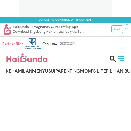
SCROLL TO CONTINUE WITH CONTENT
HaiBunda - Pregnancy & Parenting App
Get
Download & gabung komunitasnya yuk, Bun!
Partner RS
KEHAMILAN
MENYUSUI
PARENTING
MOM'S LIFE
PILIHAN B