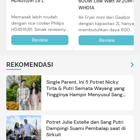
HD4515/91 1,8 L
600W Low Watt AF20M-
WH01A
Memasak lebih mudah
Air Fryer mini dari Gaabor
dengan rice cooker Philips
dengan kapasitas 2L hanya
HD4515/91. Simak reviewnya
membutuhkan daya 600W
di sini.
dalam pemakaian. Simak
Review
Review
review selengkapnya di sini.
REKOMENDASI
Single Parent, Ini 5 Potret Nicky
Tirta & Putri Semata Wayang yang
Tingginya Hampir Menyusul Sang
Ayah
Potret Julie Estelle dan Sang Putri
Dampingi Suami Pembalap saat di
Sirkuit