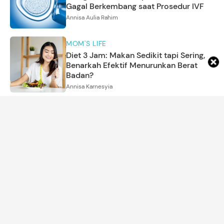
Gagal Berkembang saat Prosedur IVF
Annisa Aulia Rahim
MOM'S LIFE
Diet 3 Jam: Makan Sedikit tapi Sering,
Benarkah Efektif Menurunkan Berat
Badan?
Annisa Karnesyia
ARTIKEL LAINNYA
DETIK NETWORK