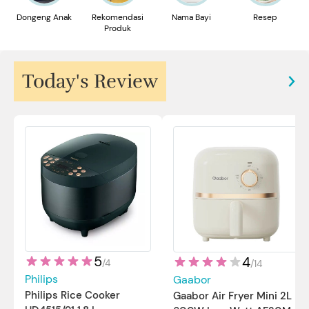
Dongeng Anak
Rekomendasi
Nama Bayi
Resep
Produk
Today's Review
5
4
/
4
/
14
Philips
Gaabor
Philips Rice Cooker
Gaabor Air Fryer Mini 2L