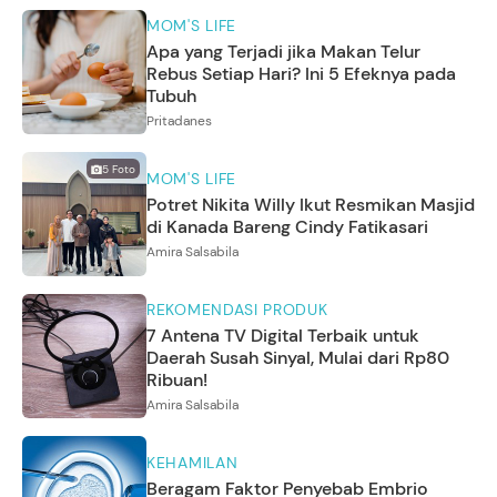
MOM'S LIFE
Apa yang Terjadi jika Makan Telur
Rebus Setiap Hari? Ini 5 Efeknya pada
Tubuh
Pritadanes
5
Foto
MOM'S LIFE
Potret Nikita Willy Ikut Resmikan Masjid
di Kanada Bareng Cindy Fatikasari
Amira Salsabila
REKOMENDASI PRODUK
7 Antena TV Digital Terbaik untuk
Daerah Susah Sinyal, Mulai dari Rp80
Ribuan!
Amira Salsabila
KEHAMILAN
Beragam Faktor Penyebab Embrio