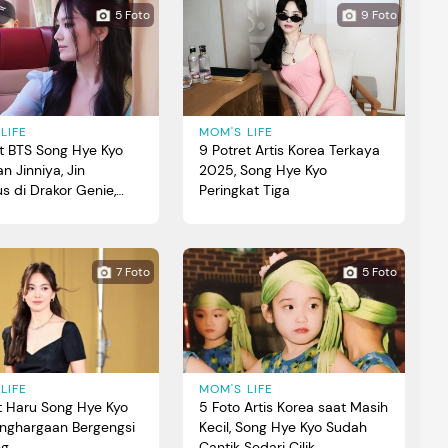
5 Foto
9 Foto
LIFE
MOM'S LIFE
et BTS Song Hye Kyo
9 Potret Artis Korea Terkaya
n Jinniya, Jin
2025, Song Hye Kyo
us di Drakor Genie,
Peringkat Tiga
 Wish
7 Foto
5 Foto
LIFE
MOM'S LIFE
t Haru Song Hye Kyo
5 Foto Artis Korea saat Masih
enghargaan Bergengsi
Kecil, Song Hye Kyo Sudah
ng
Cantik Sedari Cilik