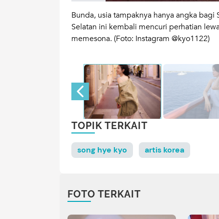
 dan
brand
Bunda, usia tampaknya hanya angka bagi S
nnya melalui
Selatan ini kembali mencuri perhatian lew
to: Instagram
memesona. (Foto: Instagram @kyo1122)
TOPIK TERKAIT
song hye kyo
artis korea
FOTO TERKAIT