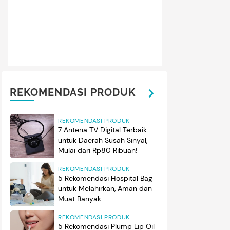
ersebut terlihat dalam unggahan terbaru di akun Instagram prib
yo membagikan beberapa momen saat menikmati waktu santai 
retan. (Foto: Instagram @kyo1122)
REKOMENDASI PRODUK
REKOMENDASI PRODUK
7 Antena TV Digital Terbaik
untuk Daerah Susah Sinyal,
Mulai dari Rp80 Ribuan!
REKOMENDASI PRODUK
5 Rekomendasi Hospital Bag
untuk Melahirkan, Aman dan
Muat Banyak
REKOMENDASI PRODUK
5 Rekomendasi Plump Lip Oil