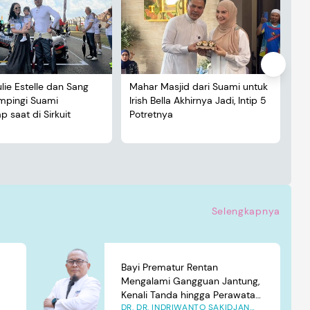
ulie Estelle dan Sang
Mahar Masjid dari Suami untuk
De
ampingi Suami
Irish Bella Akhirnya Jadi, Intip 5
Lu
 saat di Sirkuit
Potretnya
5 
Selengkapnya
Bayi Prematur Rentan
Mengalami Gangguan Jantung,
Kenali Tanda hingga Perawatan
DR. DR. INDRIWANTO SAKIDJAN
yang Tepat