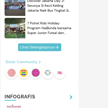
Discover Jakarta Day 2!
Serunya Si Kecil Keliling
Jakarta Naik Bus Tingkat &
Belajar Sejarah
7 Potret Kids Holiday
Program HaiBunda bersama
Super Junior Futsal dan
BRAND'S, Si Kecil & Ayah
Kompak Banget!
Lihat Selengkapnya
Sister Community
mendasi
Nama Bayi
Resep
roduk
INFOGRAFIS