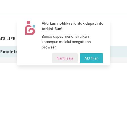
Aktifkan notifikasi untuk dapat info
terkini, Bun!
NEW
Bunda dapat menonaktifkan
'S LIFE
PILIHAN BUNDA
CERITA BUNDA
INDEKS
kapanpun melalui pengaturan
browser.
o
Foto
Infografis
Nanti saja
Aktifkan