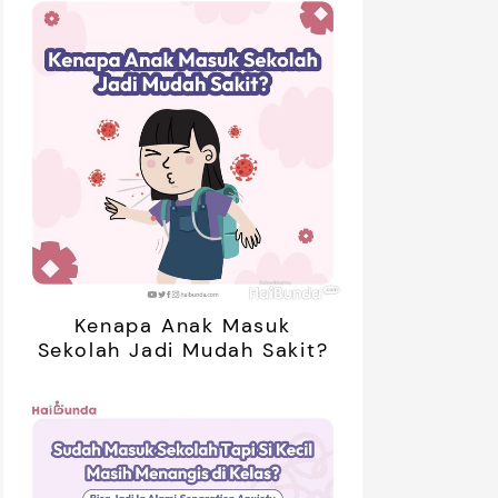
01:20
ak Bosan Saat Libur? Coba 7
5 Ide Libur
inan Tanpa Gadget Ini!
Bareng Anak
Kenapa Anak Masuk
Sekolah Jadi Mudah Sakit?