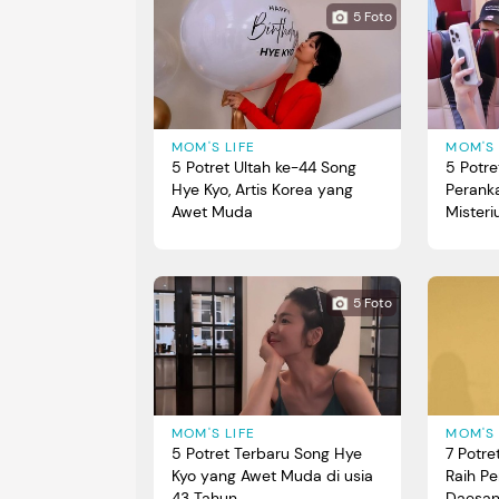
5 Foto
MOM'S LIFE
MOM'S 
5 Potret Ultah ke-44 Song
5 Potr
Hye Kyo, Artis Korea yang
Peranka
Awet Muda
Misteri
Make a
5 Foto
MOM'S LIFE
MOM'S 
5 Potret Terbaru Song Hye
7 Potre
Kyo yang Awet Muda di usia
Raih P
43 Tahun
Daesa