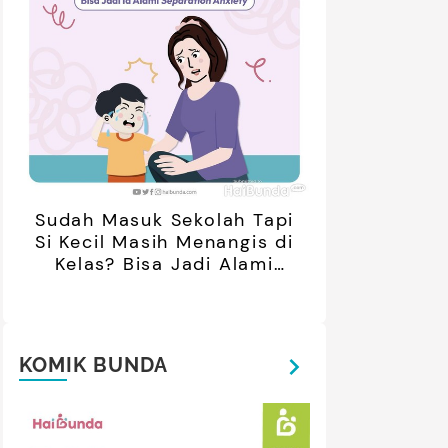
retan Artis yang Menetap di
5 Potret Kedekatan Alyssa
ar Negeri Usai Menikah, Intip
Daguise Bersama Ayahanda
Potret Terbarunya
asal Prancis, Dipuji Tampan
oleh Netizen
Sudah Masuk Sekolah Tapi
Si Kecil Masih Menangis di
Kelas? Bisa Jadi Alami
Separation Anxiety
KOMIK BUNDA