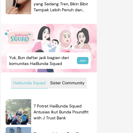
yang Sedang Tren, Bikin Bibir
Tampak Lebih Penuh dan
Berkilau
Yuk, Bun daftar jadi bagian dari
Join
komunitas HaiBunda Squad
Haibunda Squad
Sister Community
7 Potret HaiBunda Squad
Antusias Ikut Bunda Poundfit
with J Trust Bank