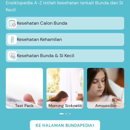
Ensiklopedia A-Z istilah kesehatan terkait Bunda dan Si
Kecil
Kesehatan Calon Bunda
Kesehatan Kehamilan
Kesehatan Bunda & Si Kecil
Test Pack
Morning Sickness
Amoxicillin
KE HALAMAN BUNDAPEDIA