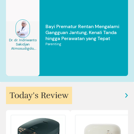
Bayi Prematur Rentan Mengalami
Gangguan Jantung, Kenali Tanda
hingga Perawatan yang Tepat
Dr. dr. Indriwanto
Parenting
Sakidjan
Atmosudigdo,
Sp.JP(K). MARS
Today's Review