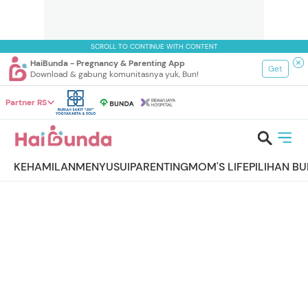
SCROLL TO CONTINUE WITH CONTENT
HaiBunda - Pregnancy & Parenting App
Get
Download & gabung komunitasnya yuk, Bun!
Partner RS
KEHAMILAN
MENYUSUI
PARENTING
MOM'S LIFE
PILIHAN B