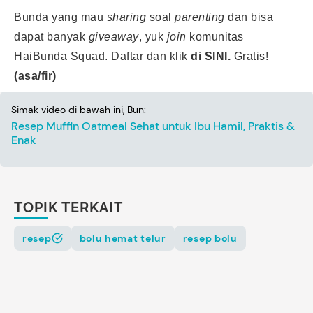
Bunda yang mau
sharing
soal
parenting
dan bisa
dapat banyak
giveaway
, yuk
join
komunitas
HaiBunda Squad. Daftar dan klik
di SINI.
Gratis!
(asa/fir)
Simak video di bawah ini, Bun:
Resep Muffin Oatmeal Sehat untuk Ibu Hamil, Praktis &
Enak
TOPIK TERKAIT
resep
bolu hemat telur
resep bolu