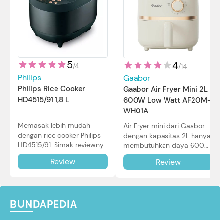
5
4
/
4
/
14
Philips
Gaabor
Philips Rice Cooker
Gaabor Air Fryer Mini 2L
HD4515/91 1,8 L
600W Low Watt AF20M-
WH01A
Memasak lebih mudah
Air Fryer mini dari Gaabor
dengan rice cooker Philips
dengan kapasitas 2L hanya
HD4515/91. Simak reviewnya
membutuhkan daya 600W
di sini.
dalam pemakaian. Simak
Review
Review
review selengkapnya di sini.
BUNDAPEDIA