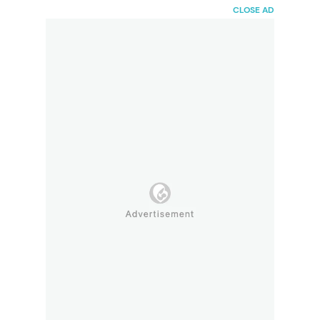
HaiBunda
CLOSE AD