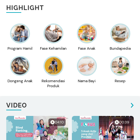
HIGHLIGHT
Program Hamil
Fase Kehamilan
Fase Anak
Bundapedia
Dongeng Anak
Rekomendasi
Nama Bayi
Resep
Produk
VIDEO
04:10
00:39