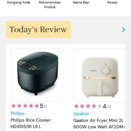
Dongeng Anak
Rekomendasi
Nama Bayi
Resep
Produk
Today's Review
5
4
/
4
/
14
Philips
Gaabor
Philips Rice Cooker
Gaabor Air Fryer Mini 2L
HD4515/91 1,8 L
600W Low Watt AF20M-