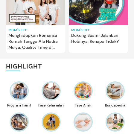
MOM'S LIFE
MOM'S LIFE
Menghidupkan Romansa
Dukung Suami Jalankan
Rumah Tangga Ala Nadia
Hobinya, Kenapa Tidak?
Mulya: Quality Time di
Kamar Mandi
HIGHLIGHT
Program Hamil
Fase Kehamilan
Fase Anak
Bundapedia