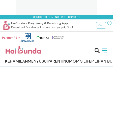
SCROLL TO CONTINUE WITH CONTENT
HaiBunda - Pregnancy & Parenting App
Get
Download & gabung komunitasnya yuk, Bun!
Partner RS
KEHAMILAN
MENYUSUI
PARENTING
MOM'S LIFE
PILIHAN B