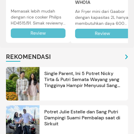
WH01A
Memasak lebih mudah
Air Fryer mini dari Gaabor
dengan rice cooker Philips
dengan kapasitas 2L hanya
HD4515/91. Simak reviewnya
membutuhkan daya 600W
di sini.
dalam pemakaian. Simak
Review
Review
review selengkapnya di sini.
REKOMENDASI
Single Parent, Ini 5 Potret Nicky
Tirta & Putri Semata Wayang yang
Tingginya Hampir Menyusul Sang
Ayah
Potret Julie Estelle dan Sang Putri
Dampingi Suami Pembalap saat di
Sirkuit