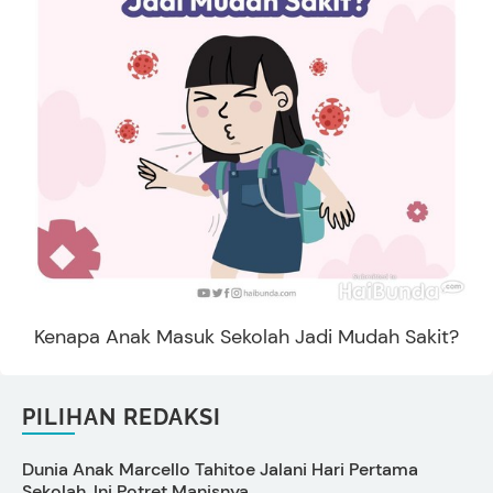
Kenapa Anak Masuk Sekolah Jadi Mudah Sakit?
PILIHAN REDAKSI
Dunia Anak Marcello Tahitoe Jalani Hari Pertama
A
Sekolah, Ini Potret Manisnya
I