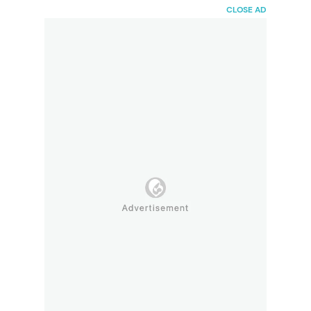
HaiBunda
CLOSE AD