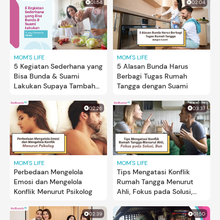
01:54
02:04
MOM'S LIFE
MOM'S LIFE
5 Kegiatan Sederhana yang
5 Alasan Bunda Harus
Bisa Bunda & Suami
Berbagi Tugas Rumah
Lakukan Supaya Tambah
Tangga dengan Suami
Mesra
02:26
03:37
MOM'S LIFE
MOM'S LIFE
Perbedaan Mengelola
Tips Mengatasi Konflik
Emosi dan Mengelola
Rumah Tangga Menurut
Konflik Menurut Psikolog
Ahli, Fokus pada Solusi,
Bun
02:39
01:50