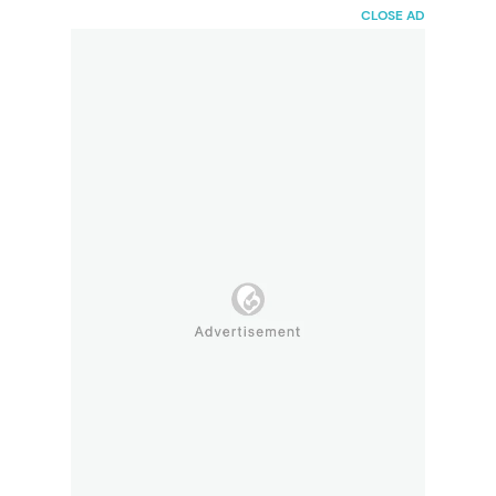
HaiBunda
CLOSE AD