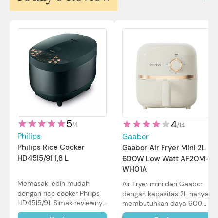
5
4
/
4
/
14
Philips
Gaabor
Philips Rice Cooker
Gaabor Air Fryer Mini 2L
HD4515/91 1,8 L
600W Low Watt AF20M-
WH01A
Memasak lebih mudah
Air Fryer mini dari Gaabor
dengan rice cooker Philips
dengan kapasitas 2L hanya
HD4515/91. Simak reviewnya
membutuhkan daya 600W
di sini.
dalam pemakaian. Simak