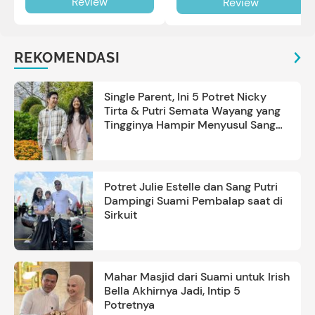
Review
Review
review selengkapnya di sini.
REKOMENDASI
Single Parent, Ini 5 Potret Nicky
Tirta & Putri Semata Wayang yang
Tingginya Hampir Menyusul Sang
Ayah
Potret Julie Estelle dan Sang Putri
Dampingi Suami Pembalap saat di
Sirkuit
Mahar Masjid dari Suami untuk Irish
Bella Akhirnya Jadi, Intip 5
Potretnya