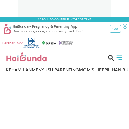
SCROLL TO CONTINUE WITH CONTENT
HaiBunda - Pregnancy & Parenting App
Get
Download & gabung komunitasnya yuk, Bun!
Partner RS
KEHAMILAN
MENYUSUI
PARENTING
MOM'S LIFE
PILIHAN B