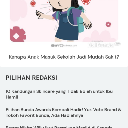
Kenapa Anak Masuk Sekolah Jadi Mudah Sakit?
PILIHAN REDAKSI
10 Kandungan Skincare yang Tidak Boleh untuk Ibu
S
Hamil
Pilihan Bunda Awards Kembali Hadir! Yuk Vote Brand &
Tokoh Favorit Bunda, Ada Hadiahnya
M
Potret Nikita Willy Ikut Resmikan Masjid di Kanada
T