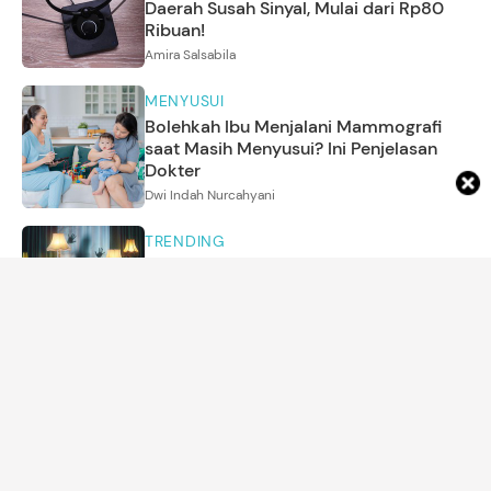
Daerah Susah Sinyal, Mulai dari Rp80
Ribuan!
Amira Salsabila
MENYUSUI
Bolehkah Ibu Menjalani Mammografi
saat Masih Menyusui? Ini Penjelasan
Dokter
Dwi Indah Nurcahyani
TRENDING
5 Drama Korea yang Tokoh Utamanya
Bisa Melihat Hantu, Ada 'Spooky in
Love'
Amira Salsabila
KEHAMILAN
Selamat! Putri Eugenie dari Kerajaan
Inggris Melahirkan Bayi Perempuan
Dwi Indah Nurcahyani