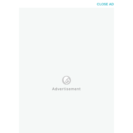
HaiBunda
CLOSE AD