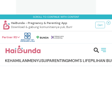
SCROLL TO CONTINUE WITH CONTENT
HaiBunda - Pregnancy & Parenting App
Get
Download & gabung komunitasnya yuk, Bun!
Partner RS
KEHAMILAN
MENYUSUI
PARENTING
MOM'S LIFE
PILIHAN B