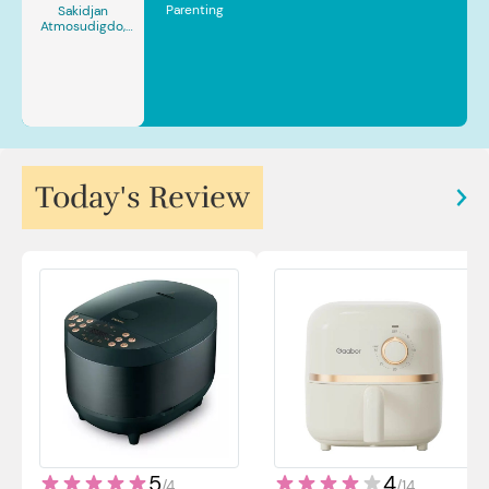
Parenting
Sakidjan
Atmosudigdo,
Sp.JP(K). MARS
Today's Review
5
4
/
4
/
14