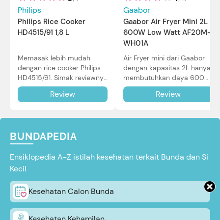
Philips
Gaabor
Philips Rice Cooker
Gaabor Air Fryer Mini 2L
HD4515/91 1,8 L
600W Low Watt AF20M-
WH01A
Memasak lebih mudah
Air Fryer mini dari Gaabor
dengan rice cooker Philips
dengan kapasitas 2L hanya
HD4515/91. Simak reviewnya
membutuhkan daya 600W
di sini.
dalam pemakaian. Simak
Review
Review
review selengkapnya di sini.
BUNDAPEDIA
Ensiklopedia A-Z istilah kesehatan terkait Bunda dan Si
Kecil
Kesehatan Calon Bunda
Kesehatan Kehamilan