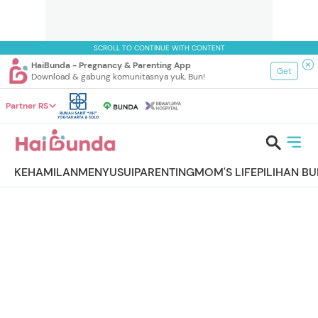
SCROLL TO CONTINUE WITH CONTENT
HaiBunda - Pregnancy & Parenting App
Get
Download & gabung komunitasnya yuk, Bun!
Partner RS
KEHAMILAN
MENYUSUI
PARENTING
MOM'S LIFE
PILIHAN B