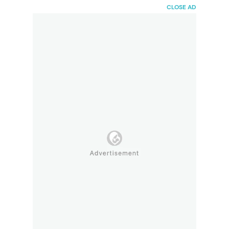
HaiBunda
CLOSE AD