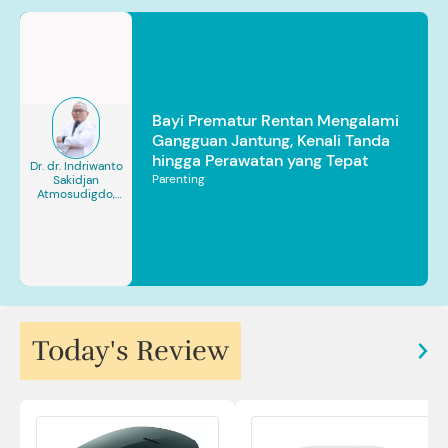
Bayi Prematur Rentan Mengalami
Gangguan Jantung, Kenali Tanda
hingga Perawatan yang Tepat
Dr. dr. Indriwanto
Parenting
Sakidjan
Atmosudigdo,
Sp.JP(K). MARS
Today's Review