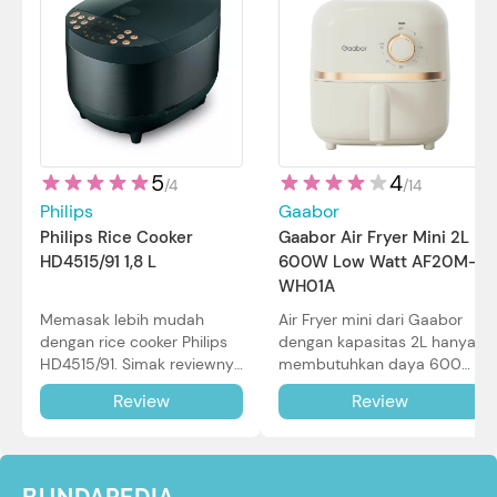
5
4
/
4
/
14
Philips
Gaabor
Philips Rice Cooker
Gaabor Air Fryer Mini 2L
HD4515/91 1,8 L
600W Low Watt AF20M-
WH01A
Memasak lebih mudah
Air Fryer mini dari Gaabor
dengan rice cooker Philips
dengan kapasitas 2L hanya
HD4515/91. Simak reviewnya
membutuhkan daya 600W
di sini.
dalam pemakaian. Simak
Review
Review
review selengkapnya di sini.