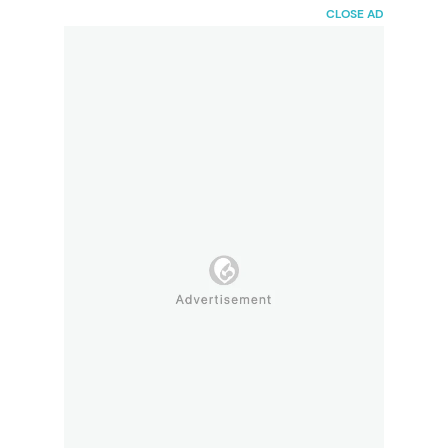
HaiBunda
CLOSE AD