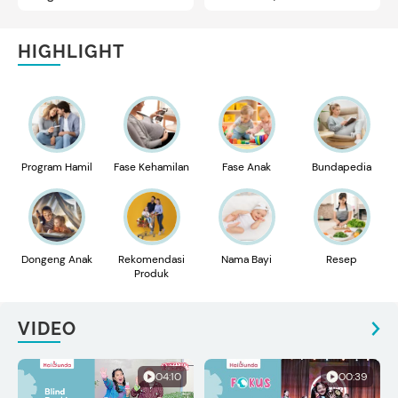
Aesthetic
HIGHLIGHT
Program Hamil
Fase Kehamilan
Fase Anak
Bundapedia
Dongeng Anak
Rekomendasi
Nama Bayi
Resep
Produk
VIDEO
04:10
00:39