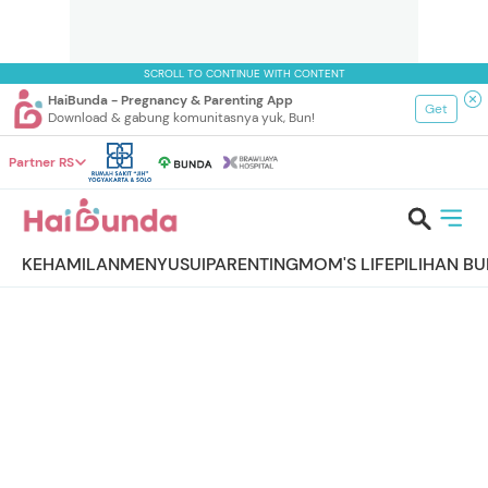
SCROLL TO CONTINUE WITH CONTENT
HaiBunda - Pregnancy & Parenting App
Get
Download & gabung komunitasnya yuk, Bun!
Partner RS
KEHAMILAN
MENYUSUI
PARENTING
MOM'S LIFE
PILIHAN B