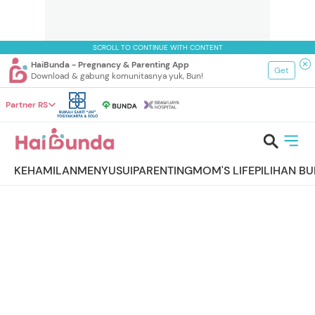
SCROLL TO CONTINUE WITH CONTENT
HaiBunda - Pregnancy & Parenting App
Get
Download & gabung komunitasnya yuk, Bun!
Partner RS
KEHAMILAN
MENYUSUI
PARENTING
MOM'S LIFE
PILIHAN B