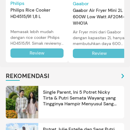
Philips
Gaabor
Philips Rice Cooker
Gaabor Air Fryer Mini 2L
HD4515/91 1,8 L
600W Low Watt AF20M-
WH01A
Memasak lebih mudah
Air Fryer mini dari Gaabor
dengan rice cooker Philips
dengan kapasitas 2L hanya
HD4515/91. Simak reviewnya
membutuhkan daya 600W
di sini.
dalam pemakaian. Simak
Review
Review
review selengkapnya di sini.
REKOMENDASI
Single Parent, Ini 5 Potret Nicky
Tirta & Putri Semata Wayang yang
Tingginya Hampir Menyusul Sang
Ayah
Potret Julie Estelle dan Sang Putri