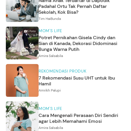
Nama Anak Terdaftar di Dapodik
Padahal Ortu Tak Pernah Daftar
Sekolah, Kok Bisa?
Tim HaiBunda
MOM'S LIFE
5
Foto
Potret Pernikahan Gisela Cindy dan
Sian di Kanada, Dekorasi Didominasi
Bunga Warna Putih
Amira Salsabila
REKOMENDASI PRODUK
7 Rekomendasi Susu UHT untuk Ibu
Hamil
Amrikh Palupi
MOM'S LIFE
Cara Mengenali Perasaan Diri Sendiri
agar Lebih Memahami Emosi
Amira Salsabila