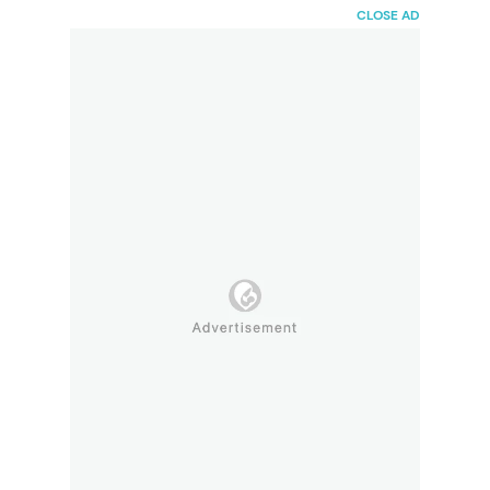
HaiBunda
CLOSE AD