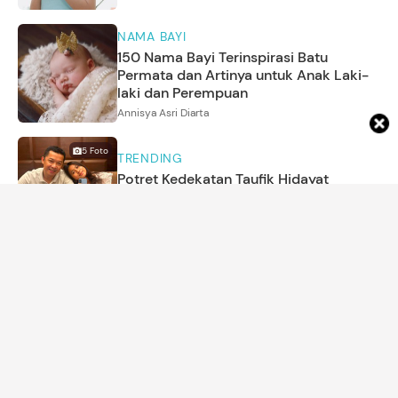
NAMA BAYI
150 Nama Bayi Terinspirasi Batu
Permata dan Artinya untuk Anak Laki-
laki dan Perempuan
Annisya Asri Diarta
5
Foto
TRENDING
Potret Kedekatan Taufik Hidayat
Bersama Anak yang Sudah Gadis
Amira Salsabila
ARTIKEL LAINNYA
DETIK NETWORK