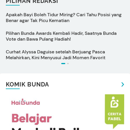
PILIHAN REDAKSI
Apakah Bayi Boleh Tidur Miring? Cari Tahu Posisi yang
P
Benar agar Tak Picu Kematian
D
Pilihan Bunda Awards Kembali Hadir, Saatnya Bunda
C
Vote dan Bawa Pulang Hadiah!
G
Curhat Alyssa Daguise setelah Berjuang Pasca
N
Melahirkan, Kini Menyusui Jadi Momen Favorit
P
KOMIK BUNDA