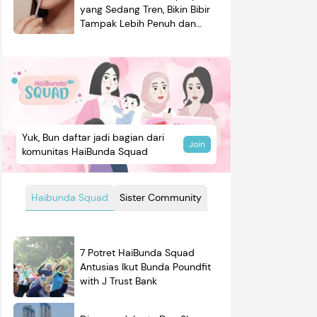
yang Sedang Tren, Bikin Bibir
Tampak Lebih Penuh dan
Berkilau
Yuk, Bun daftar jadi bagian dari
Join
komunitas HaiBunda Squad
Haibunda Squad
Sister Community
7 Potret HaiBunda Squad
Antusias Ikut Bunda Poundfit
with J Trust Bank