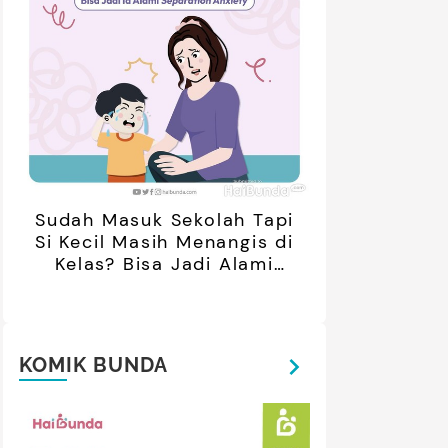
01:20
Sudah Masuk Sekolah Tapi
Si Kecil Masih Menangis di
Kelas? Bisa Jadi Alami
Separation Anxiety
KOMIK BUNDA
ak Bosan Saat Libur? Coba 7
5 Ide Libur
inan Tanpa Gadget Ini!
Bareng Anak