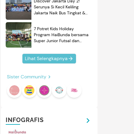
Discover Jakarta Day 2!
Serunya Si Kecil Keliling
Jakarta Naik Bus Tingkat &
Belajar Sejarah
7 Potret Kids Holiday
Program HaiBunda bersama
Super Junior Futsal dan
BRAND'S, Si Kecil & Ayah
Kompak Banget!
Lihat Selengkapnya
Sister Community
INFOGRAFIS