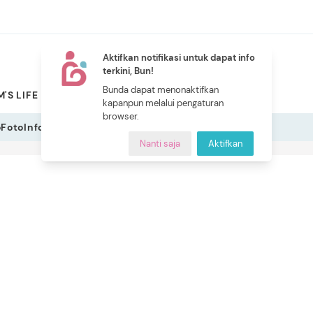
Aktifkan notifikasi untuk dapat info
terkini, Bun!
NEW
Bunda dapat menonaktifkan
'S LIFE
PILIHAN BUNDA
CERITA BUNDA
INDEKS
kapanpun melalui pengaturan
browser.
o
Foto
Infografis
Nanti saja
Aktifkan