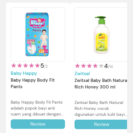
5
4
/
2
/
14
Baby Happy
Zwitsal
Baby Happy Body Fit
Zwitsal Baby Bath Natural
Pants
Rich Honey 300 ml
Baby Happy Body Fit Pants
Zwitsal Baby Bath Natural
adalah popok bayi anti
Rich Honey cocok
ruam yang dibuat dengan
digunakan untuk kulit bayi
teknologi Air Through
baru lahir bahkan kulit
Review
Review
Technology.
sensitif sekalipun. Simak
reviewnya di sini.