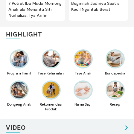
7 Potret Ibu Muda Momong
Beginilah Jadinya Saat si
Anak ala Menantu Siti
Kecil Ngantuk Berat
Nurhaliza, Tya Arifin
HIGHLIGHT
Program Hamil
Fase Kehamilan
Fase Anak
Bundapedia
Dongeng Anak
Rekomendasi
Nama Bayi
Resep
Produk
VIDEO