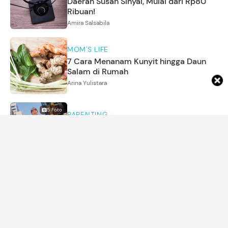
Daerah Susah Sinyal, Mulai dari Rp80
Ribuan!
Amira Salsabila
MOM'S LIFE
7 Cara Menanam Kunyit hingga Daun
Salam di Rumah
Arina Yulistara
5
Foto
PARENTING
Potret Kedekatan Adipati Dolken dan
Sang Putri, Intip Wajah Happy Nae
Annisa Karnesyia
KEHAMILAN
Pasutri Putuskan Aborsi Janin yang
Didiagnosis Down Syndrome, Viral Tuai
Pro dan Kontra
Annisa Aulia Rahim