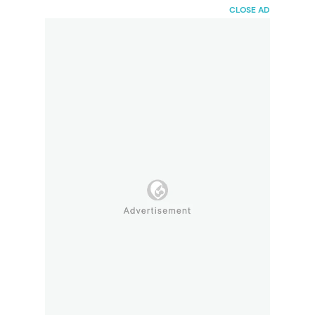
HaiBunda
CLOSE AD