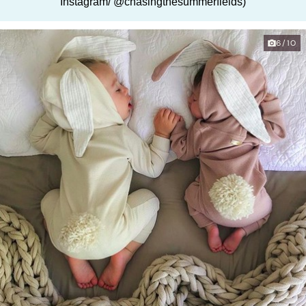
Instagram/ @chasingthesummerfields)
6/10