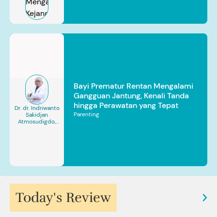
Bayi Prematur Rentan Mengalami
Gangguan Jantung, Kenali Tanda
hingga Perawatan yang Tepat
Dr. dr. Indriwanto
Parenting
Sakidjan
Atmosudigdo,
Sp.JP(K). MARS
Today's Review