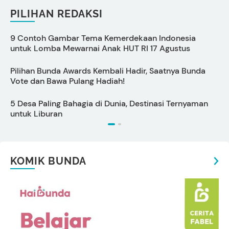
PILIHAN REDAKSI
9 Contoh Gambar Tema Kemerdekaan Indonesia
C
untuk Lomba Mewarnai Anak HUT RI 17 Agustus
s
Pilihan Bunda Awards Kembali Hadir, Saatnya Bunda
P
Vote dan Bawa Pulang Hadiah!
S
5 Desa Paling Bahagia di Dunia, Destinasi Ternyaman
P
untuk Liburan
KOMIK BUNDA