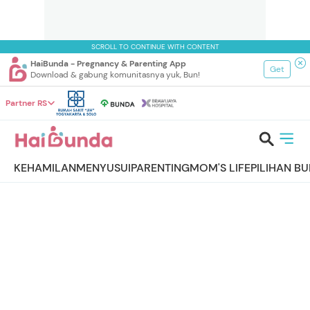
SCROLL TO CONTINUE WITH CONTENT
HaiBunda - Pregnancy & Parenting App
Get
Download & gabung komunitasnya yuk, Bun!
Partner RS
KEHAMILAN
MENYUSUI
PARENTING
MOM'S LIFE
PILIHAN B