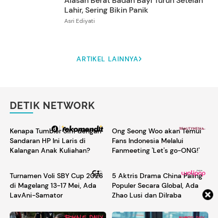
Alasan Berat Badan Bayi Turun Setelah
Lahir, Sering Bikin Panik
Asri Ediyati
ARTIKEL LAINNYA
DETIK NETWORK
Kenapa Tumbler 3in1 dengan
Ong Seong Woo akan Temui
Sandaran HP Ini Laris di
Fans Indonesia Melalui
Kalangan Anak Kuliahan?
Fanmeeting 'Let's go-ONG!'
Turnamen Voli SBY Cup 2026
5 Aktris Drama China Paling
di Magelang 13-17 Mei, Ada
Populer Secara Global, Ada
LavAni-Samator
Zhao Lusi dan Dilraba