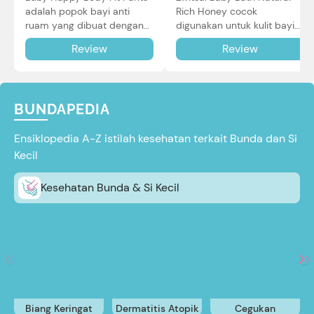
adalah popok bayi anti
Rich Honey cocok
ruam yang dibuat dengan
digunakan untuk kulit bayi
teknologi Air Through
baru lahir bahkan kulit
Review
Review
Technology.
sensitif sekalipun. Simak
reviewnya di sini.
BUNDAPEDIA
Ensiklopedia A-Z istilah kesehatan terkait Bunda dan Si
Kecil
Kesehatan Bunda & Si Kecil
Biang Keringat
Dermatitis Atopik
Cegukan