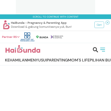
SCROLL TO CONTINUE WITH CONTENT
HaiBunda - Pregnancy & Parenting App
Get
Download & gabung komunitasnya yuk, Bun!
Partner RS
KEHAMILAN
MENYUSUI
PARENTING
MOM'S LIFE
PILIHAN B