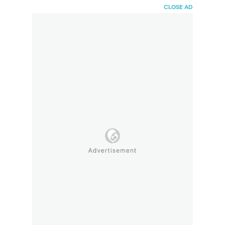
HaiBunda
CLOSE AD