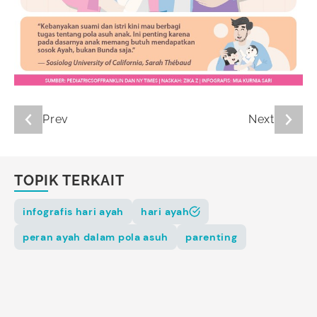
Prev
Next
TOPIK TERKAIT
infografis hari ayah
hari ayah
peran ayah dalam pola asuh
parenting