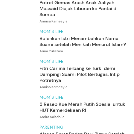
Potret Gemas Arash Anak Aaliyah
Massaid Diajak Liburan ke Pantai di
5
Foto
Sumba
Annisa Karnesyia
MOM'S LIFE
Bolehkah Istri Menambahkan Nama
Suami setelah Menikah Menurut Islam?
Arina Yulistara
MOM'S LIFE
Fitri Carlina Terbang ke Turki demi
Dampingi Suami Pilot Bertugas, Intip
5
Foto
Potretnya
Annisa Karnesyia
MOM'S LIFE
5 Resep Kue Merah Putih Spesial untuk
HUT Kemerdekaan RI
Amira Salsabila
PARENTING