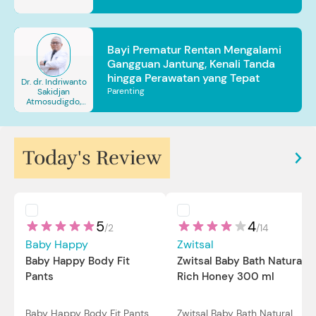
Bayi Prematur Rentan Mengalami
Gangguan Jantung, Kenali Tanda
hingga Perawatan yang Tepat
Dr. dr. Indriwanto
Parenting
Sakidjan
Atmosudigdo,
Sp.JP(K). MARS
Today's Review
5
4
/
2
/
14
Baby Happy
Zwitsal
Baby Happy Body Fit
Zwitsal Baby Bath Natural
Pants
Rich Honey 300 ml
Baby Happy Body Fit Pants
Zwitsal Baby Bath Natural