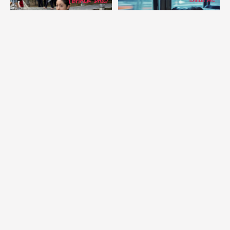
Selain The East Palace, Ini 5
Sleeper Bus Bandung-Bali:
Film dan Drama Roh Yoon Seo
Harga Tiket Terbaru, Pilihan
yang Wajib Kamu Tonton!
Bus, dan Tips Memilih Kursi
Nyaman
part of
Tentang Kami
Pedoman Media Siber
Disclaimer
Privacy Policy
Download aplikasi HaiBunda