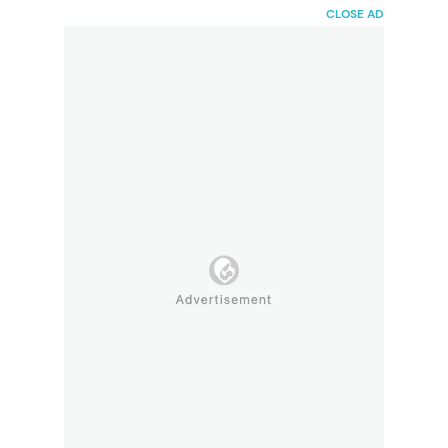
HaiBunda
CLOSE AD