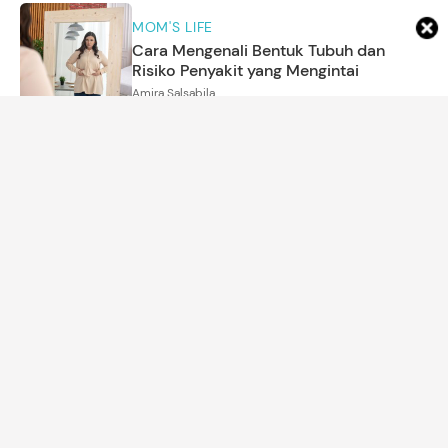
MOM'S LIFE
Cara Mengenali Bentuk Tubuh dan
Risiko Penyakit yang Mengintai
Amira Salsabila
MOM'S LIFE
6 Ciri Kepribadian Orang yang Lebih
Menyukai Musim Panas
Asri Ediyati
REKOMENDASI PRODUK
7 Panci MPASI yang Bagus & Aman
untuk Bayi
Amira Salsabila
ARTIKEL LAINNYA