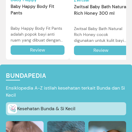
Baby Happy Body Fit
Zwitsal Baby Bath Natural
Pants
Rich Honey 300 ml
Baby Happy Body Fit Pants
Zwitsal Baby Bath Natural
adalah popok bayi anti
Rich Honey cocok
ruam yang dibuat dengan
digunakan untuk kulit bayi
teknologi Air Through
baru lahir bahkan kulit
Review
Review
Technology.
sensitif sekalipun. Simak
reviewnya di sini.
BUNDAPEDIA
Ensiklopedia A-Z istilah kesehatan terkait Bunda dan Si
Kecil
Kesehatan Bunda & Si Kecil