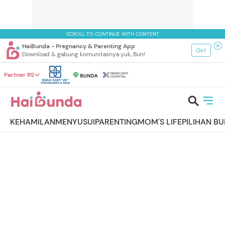
SCROLL TO CONTINUE WITH CONTENT
HaiBunda - Pregnancy & Parenting App
Get
Download & gabung komunitasnya yuk, Bun!
Partner RS
KEHAMILAN
MENYUSUI
PARENTING
MOM'S LIFE
PILIHAN B