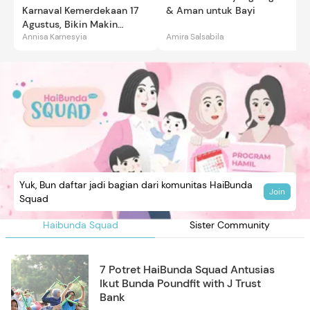
Karnaval Kemerdekaan 17
& Aman untuk Bayi
Agustus, Bikin Makin
Annisa Karnesyia
Amira Salsabila
Gemas
Yuk, Bun daftar jadi bagian dari komunitas HaiBunda
Join
Squad
Haibunda Squad
Sister Community
7 Potret HaiBunda Squad Antusias
Ikut Bunda Poundfit with J Trust
Bank