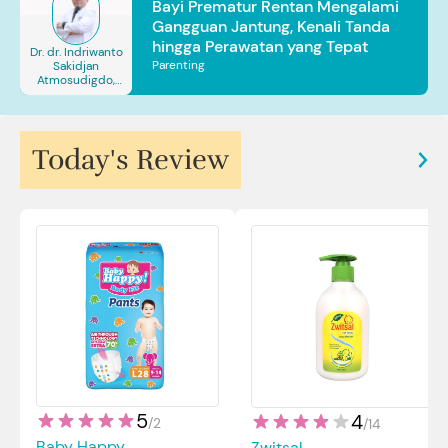
Bayi Prematur Rentan Mengalami
Gangguan Jantung, Kenali Tanda
hingga Perawatan yang Tepat
Dr. dr. Indriwanto
Parenting
Sakidjan
Atmosudigdo,
Sp.JP(K). MARS
Today's Review
5
4
/
2
/
14
Baby Happy
Zwitsal