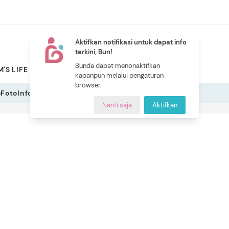
Aktifkan notifikasi untuk dapat info
terkini, Bun!
NEW
Bunda dapat menonaktifkan
'S LIFE
PILIHAN BUNDA
CERITA BUNDA
INDEKS
kapanpun melalui pengaturan
browser.
o
Foto
Infografis
Nanti saja
Aktifkan