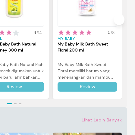
My
E
m
me
4
5
/
14
/
8
se
L
MY BABY
si
 Baby Bath Natural
My Baby Milk Bath Sweet
oney 300 ml
Floral 200 ml
 Baby Bath Natural Rich
My Baby Milk Bath Sweet
ocok digunakan untuk
Floral memiliki harum yang
yi baru lahir bahkan
menenangkan dan mampu
nsitif sekalipun. Simak
melembapkan kulit Si Kecil.
Review
Review
a di sini.
Simak reviewnya di sini.
Lihat Lebih Banyak