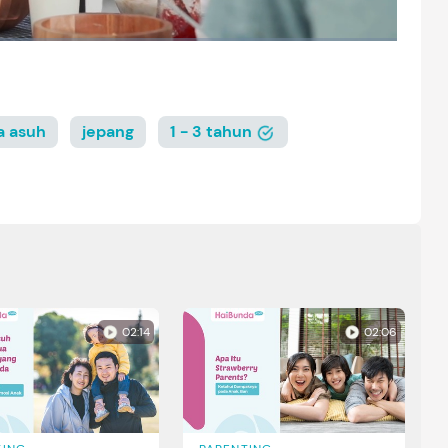
a asuh
jepang
1 - 3 tahun
02:14
02:06