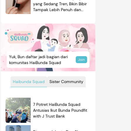
yang Sedang Tren, Bikin Bibir
Tampak Lebih Penuh dan
Berkilau
Yuk, Bun daftar jadi bagian dari
Join
komunitas HaiBunda Squad
Haibunda Squad
Sister Community
7 Potret HaiBunda Squad
Antusias Ikut Bunda Poundfit
with J Trust Bank