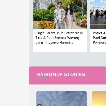
Single Parent, Ini 5 Potret Nicky
Potret J
Tirta & Putri Semata Wayang
Putri D
yang Tingginya Hampir
Pembalap
Menyusul Sang Ayah
HAIBUNDA STORIES