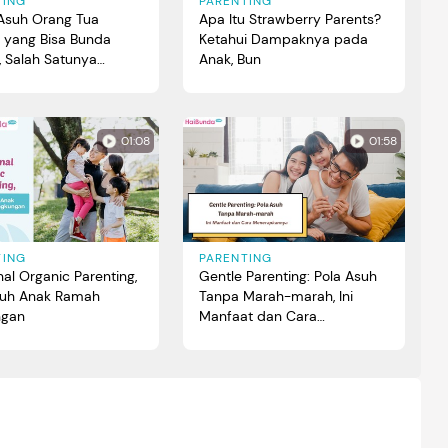
TING
PARENTING
 Asuh Orang Tua
Apa Itu Strawberry Parents?
 yang Bisa Bunda
Ketahui Dampaknya pada
, Salah Satunya
Anak, Bun
rgai Emosi Anak
01:08
01:58
TING
PARENTING
al Organic Parenting,
Gentle Parenting: Pola Asuh
suh Anak Ramah
Tanpa Marah-marah, Ini
ngan
Manfaat dan Cara
Menerapkannya