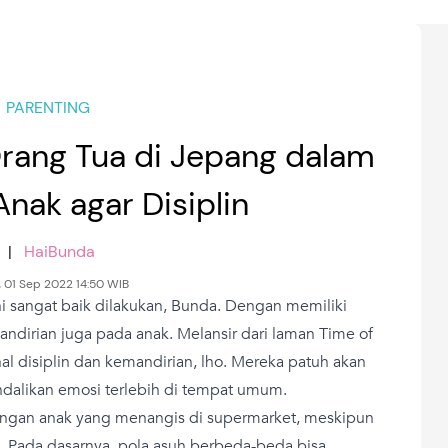
PARENTING
Orang Tua di Jepang dalam
nak agar Disiplin
|
HaiBunda
, 01 Sep 2022 14:50 WIB
ni sangat baik dilakukan, Bunda. Dengan memiliki
ndirian juga pada anak. Melansir dari laman Time of
al disiplin dan kemandirian, lho. Mereka patuh akan
dalikan emosi terlebih di tempat umum.
engan anak yang menangis di supermarket, meskipun
. Pada dasarnya, pola asuh berbeda-beda bisa