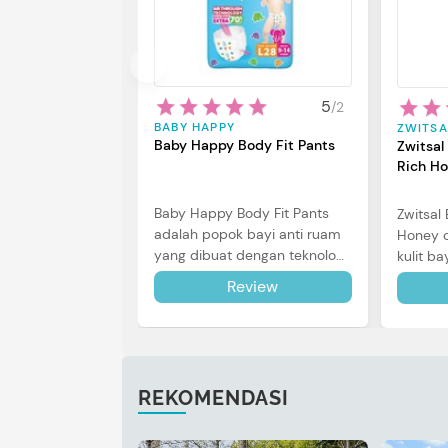
5
/
2
BABY HAPPY
ZWITSA
Baby Happy Body Fit Pants
Zwitsal
Rich H
Baby Happy Body Fit Pants
Zwitsal
adalah popok bayi anti ruam
Honey c
yang dibuat dengan teknologi
kulit ba
Air Through Technology.
kulit se
Review
reviewny
REKOMENDASI