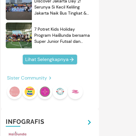
Discover Jakarta Day 2!
Serunya Si Kecil Keliling
Jakarta Naik Bus Tingkat &
Belajar Sejarah
7 Potret Kids Holiday
Program HaiBunda bersama
mendasi
Nama Bayi
Resep
Super Junior Futsal dan
roduk
BRAND'S, Si Kecil & Ayah
Kompak Banget!
Lihat Selengkapnya
Sister Community
4
4
/
27
/
7
Y BABY
CUSSONS BABY
INFOGRAFIS
y Baby Minyak Telon plus
Cussons Baby Soft & Smooth
ucalyptus
Baby Oil 100 ml