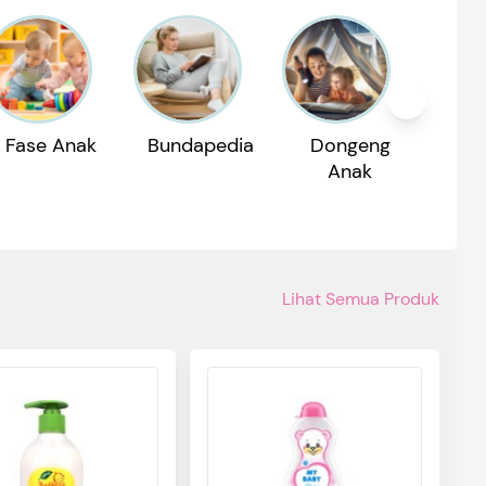
Fase Anak
Bundapedia
Dongeng
Reko
Anak
P
Lihat Semua Produk
M
M
E