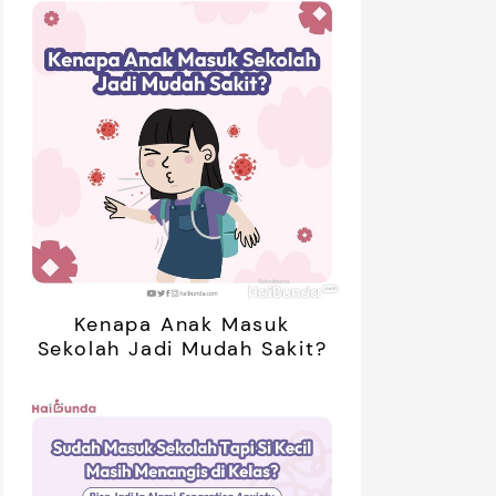
 Baby Minyak Telon Plus
Cussons Baby Soft & Smooth
ucalyptus dapat
Baby Oil hadir untuk merawat
enghangatkan sekaligus
dan menutrisi kulit bayi yang
lindungi Si Kecil dari gigitan
sensitif. Simak reviewnya di
Review
Review
rangga. Simak reviewnya di
sini.
ni.
Kenapa Anak Masuk
Sekolah Jadi Mudah Sakit?