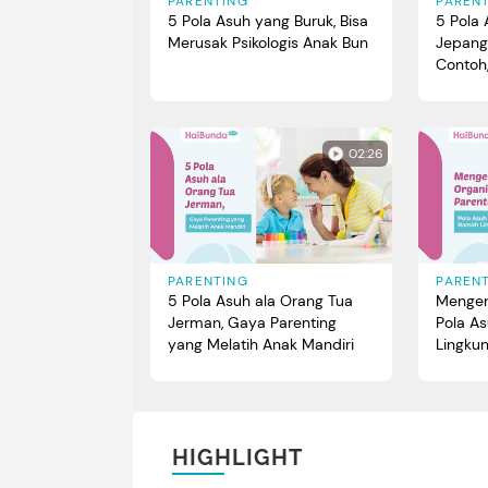
PARENTING
PAREN
5 Pola Asuh yang Buruk, Bisa
5 Pola
Merusak Psikologis Anak Bun
Jepang
Contoh
Mengha
02:26
PARENTING
PAREN
5 Pola Asuh ala Orang Tua
Mengen
Jerman, Gaya Parenting
Pola A
yang Melatih Anak Mandiri
Lingku
HIGHLIGHT