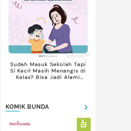
retan Artis yang Menetap di
5 Potret Kedekatan Alyssa
ar Negeri Usai Menikah, Intip
Daguise Bersama Ayahanda
Potret Terbarunya
asal Prancis, Dipuji Tampan
oleh Netizen
Sudah Masuk Sekolah Tapi
Si Kecil Masih Menangis di
Kelas? Bisa Jadi Alami
Separation Anxiety
KOMIK BUNDA