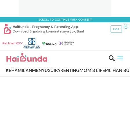
SCROLL TO CONTINUE WITH CONTENT
HaiBunda - Pregnancy & Parenting App
Get
Download & gabung komunitasnya yuk, Bun!
Partner RS
KEHAMILAN
MENYUSUI
PARENTING
MOM'S LIFE
PILIHAN B