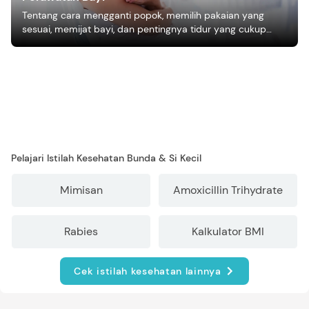
Tentang cara mengganti popok, memilih pakaian yang
sesuai, memijat bayi, dan pentingnya tidur yang cukup
bagi pertumbuhan bayi.
Pelajari Istilah Kesehatan Bunda & Si Kecil
Mimisan
Amoxicillin Trihydrate
Rabies
Kalkulator BMI
Cek istilah kesehatan lainnya