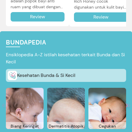
adalah popok bayi anti
Rich Honey cocok
ruam yang dibuat dengan
digunakan untuk kulit bayi
teknologi Air Through
baru lahir bahkan kulit
Review
Review
Technology.
sensitif sekalipun. Simak
reviewnya di sini.
BUNDAPEDIA
Ensiklopedia A-Z istilah kesehatan terkait Bunda dan Si
Kecil
Kesehatan Bunda & Si Kecil
Biang Keringat
Dermatitis Atopik
Cegukan