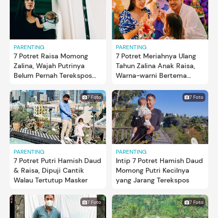
PARENTING
PARENTING
7 Potret Raisa Momong
7 Potret Meriahnya Ulang
Zalina, Wajah Putrinya
Tahun Zalina Anak Raisa,
Belum Pernah Terekspos
Warna-warni Bertema
Bun
Encanto
7 Foto
7 Foto
PARENTING
PARENTING
7 Potret Putri Hamish Daud
Intip 7 Potret Hamish Daud
& Raisa, Dipuji Cantik
Momong Putri Kecilnya
Walau Tertutup Masker
yang Jarang Terekspos
7 Foto
7 Foto