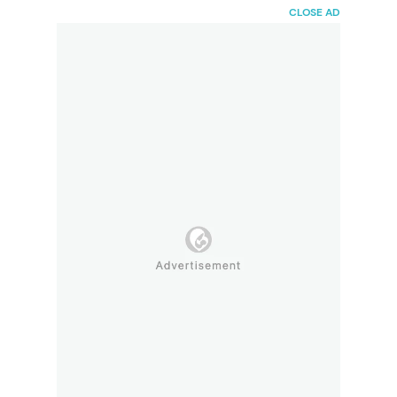
HaiBunda
CLOSE AD