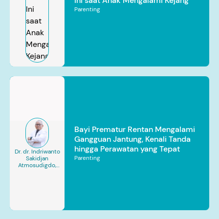
Ini saat Anak Mengalami Kejang
Parenting
Bayi Prematur Rentan Mengalami
Gangguan Jantung, Kenali Tanda
hingga Perawatan yang Tepat
Dr. dr. Indriwanto
Parenting
Sakidjan
Atmosudigdo,
Sp.JP(K). MARS