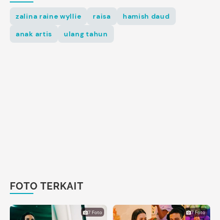
zalina raine wyllie
raisa
hamish daud
anak artis
ulang tahun
FOTO TERKAIT
7 Foto
7 Foto