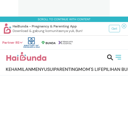
SCROLL TO CONTINUE WITH CONTENT
HaiBunda - Pregnancy & Parenting App
Get
Download & gabung komunitasnya yuk, Bun!
Partner RS
KEHAMILAN
MENYUSUI
PARENTING
MOM'S LIFE
PILIHAN B