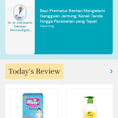
Bayi Prematur Rentan Mengalami
Gangguan Jantung, Kenali Tanda
hingga Perawatan yang Tepat
Dr. dr. Indriwanto
Parenting
Sakidjan
Atmosudigdo,
Sp.JP(K). MARS
Today's Review