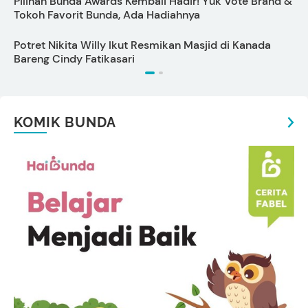
Pilihan Bunda Awards Kembali Hadir! Yuk Vote Brand &
P
Tokoh Favorit Bunda, Ada Hadiahnya
L
Potret Nikita Willy Ikut Resmikan Masjid di Kanada
T
Bareng Cindy Fatikasari
KOMIK BUNDA