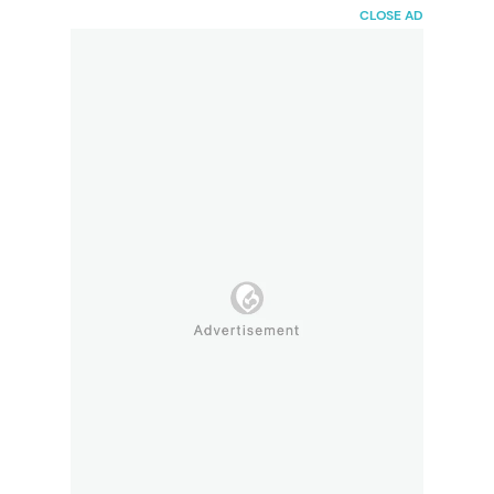
HaiBunda
CLOSE AD