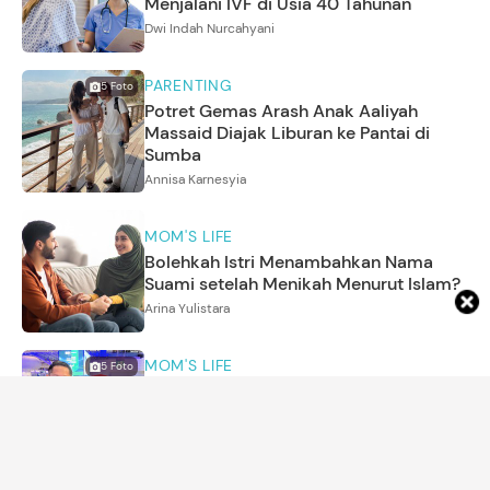
Menjalani IVF di Usia 40 Tahunan
Dwi Indah Nurcahyani
PARENTING
5
Foto
Potret Gemas Arash Anak Aaliyah
Massaid Diajak Liburan ke Pantai di
Sumba
Annisa Karnesyia
MOM'S LIFE
Bolehkah Istri Menambahkan Nama
Suami setelah Menikah Menurut Islam?
Arina Yulistara
MOM'S LIFE
5
Foto
Fitri Carlina Terbang ke Turki demi
Dampingi Suami Pilot Bertugas, Intip
Potretnya
Annisa Karnesyia