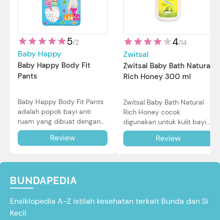
5
4
/
2
/
14
Baby Happy
Zwitsal
Baby Happy Body Fit
Zwitsal Baby Bath Natural
Pants
Rich Honey 300 ml
Baby Happy Body Fit Pants
Zwitsal Baby Bath Natural
adalah popok bayi anti
Rich Honey cocok
ruam yang dibuat dengan
digunakan untuk kulit bayi
teknologi Air Through
baru lahir bahkan kulit
Review
Review
Technology.
sensitif sekalipun. Simak
reviewnya di sini.
BUNDAPEDIA
Ensiklopedia A-Z istilah kesehatan terkait Bunda dan Si
Kecil