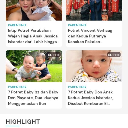
PARENTING
PARENTING
Intip Potret Perubahan
Potret Vincent Verhaag
Wajah Hagia Anak Jessica
dan Kedua Putranya
Iskandar dari Lahir hingga
Kenakan Pakaian
Berusia 1 Tahun
Tradisional Jepang, Gagah
& Keren
7 Foto
7 Foto
PARENTING
PARENTING
7 Potret Baby Izz dan Baby
7 Potret Baby Don Anak
Don Playdate, Dua-duanya
Kedua Jessica Iskandar,
Menggemaskan Bun
Disebut Kembaran El
Barack
HIGHLIGHT