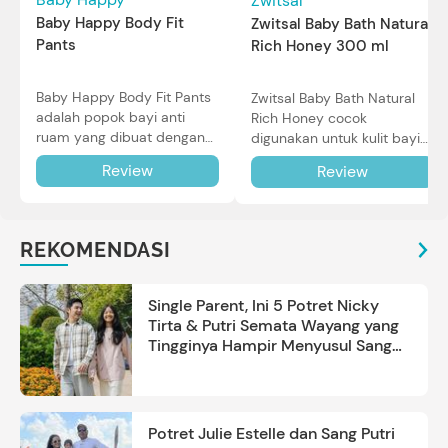
Zwitsal
Baby Happy Body Fit
Zwitsal Baby Bath Natural
Pants
Rich Honey 300 ml
Baby Happy Body Fit Pants
Zwitsal Baby Bath Natural
adalah popok bayi anti
Rich Honey cocok
ruam yang dibuat dengan
digunakan untuk kulit bayi
teknologi Air Through
baru lahir bahkan kulit
Review
Review
Technology.
sensitif sekalipun. Simak
reviewnya di sini.
REKOMENDASI
Single Parent, Ini 5 Potret Nicky
Tirta & Putri Semata Wayang yang
Tingginya Hampir Menyusul Sang
Ayah
Potret Julie Estelle dan Sang Putri