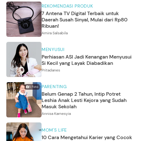
REKOMENDASI PRODUK
7 Antena TV Digital Terbaik untuk
Daerah Susah Sinyal, Mulai dari Rp80
Ribuan!
Amira Salsabila
MENYUSUI
Perhiasan ASI Jadi Kenangan Menyusui
Si Kecil yang Layak Diabadikan
Pritadanes
PARENTING
5
Foto
Belum Genap 2 Tahun, Intip Potret
Leshia Anak Lesti Kejora yang Sudah
Masuk Sekolah
Annisa Karnesyia
MOM'S LIFE
10 Cara Mengetahui Karier yang Cocok