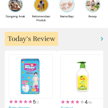
Dongeng Anak
Rekomendasi
Nama Bayi
Resep
Produk
Today's Review
5
4
/
2
/
14
Baby Happy