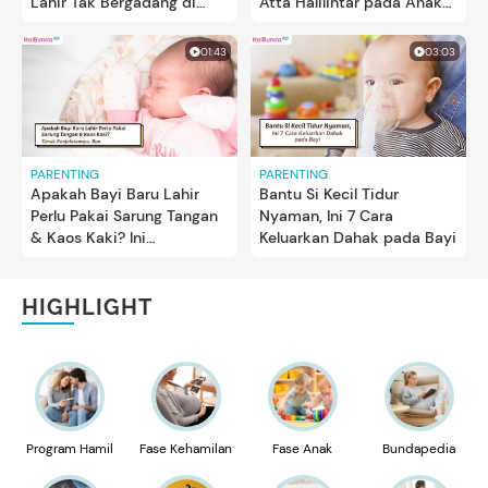
Lahir Tak Bergadang di
Atta Halilintar pada Anak
Malam Hari
Keduanya yang Baru Lahir
01:43
03:03
PARENTING
PARENTING
Apakah Bayi Baru Lahir
Bantu Si Kecil Tidur
Perlu Pakai Sarung Tangan
Nyaman, Ini 7 Cara
& Kaos Kaki? Ini
Keluarkan Dahak pada Bayi
Penjelasannya, Bun
HIGHLIGHT
Program Hamil
Fase Kehamilan
Fase Anak
Bundapedia