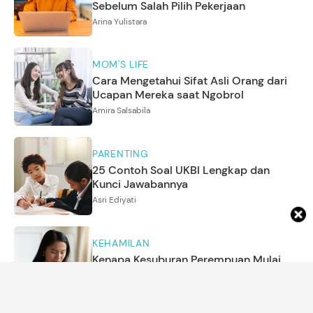
Sebelum Salah Pilih Pekerjaan
Arina Yulistara
MOM'S LIFE
Cara Mengetahui Sifat Asli Orang dari
Ucapan Mereka saat Ngobrol
Amira Salsabila
PARENTING
25 Contoh Soal UKBI Lengkap dan
Kunci Jawabannya
Asri Ediyati
KEHAMILAN
Kenapa Kesuburan Perempuan Mulai
Menurun Setelah Usia 35 Tahun?
Annisa Karnesyia