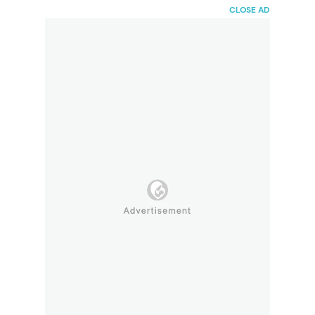
HaiBunda
CLOSE AD