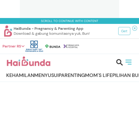
SCROLL TO CONTINUE WITH CONTENT
HaiBunda - Pregnancy & Parenting App
Get
Download & gabung komunitasnya yuk, Bun!
Partner RS
KEHAMILAN
MENYUSUI
PARENTING
MOM'S LIFE
PILIHAN B