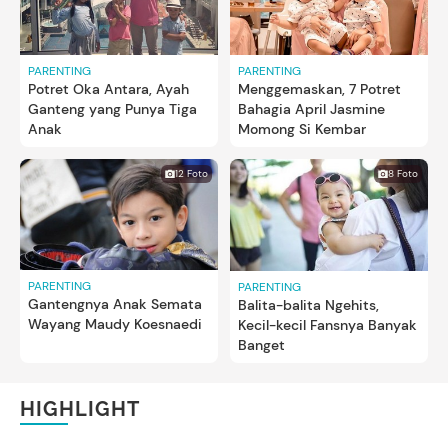
PARENTING
PARENTING
Potret Oka Antara, Ayah
Menggemaskan, 7 Potret
Ganteng yang Punya Tiga
Bahagia April Jasmine
Anak
Momong Si Kembar
12 Foto
8 Foto
PARENTING
PARENTING
Gantengnya Anak Semata
Balita-balita Ngehits,
Wayang Maudy Koesnaedi
Kecil-kecil Fansnya Banyak
Banget
HIGHLIGHT