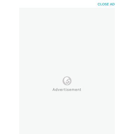
HaiBunda
CLOSE AD