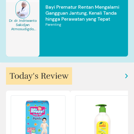
Bayi Prematur Rentan Mengalami
Gangguan Jantung, Kenali Tanda
hingga Perawatan yang Tepat
Dr. dr. Indriwanto
Parenting
Sakidjan
Atmosudigdo,
Sp.JP(K). MARS
Today's Review