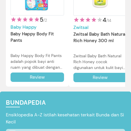
5
4
/
2
/
14
Baby Happy
Zwitsal
Baby Happy Body Fit
Zwitsal Baby Bath Natural
Pants
Rich Honey 300 ml
Baby Happy Body Fit Pants
Zwitsal Baby Bath Natural
adalah popok bayi anti
Rich Honey cocok
ruam yang dibuat dengan
digunakan untuk kulit bayi
teknologi Air Through
baru lahir bahkan kulit
Review
Review
Technology.
sensitif sekalipun. Simak
reviewnya di sini.
BUNDAPEDIA
Ensiklopedia A-Z istilah kesehatan terkait Bunda dan Si
Kecil