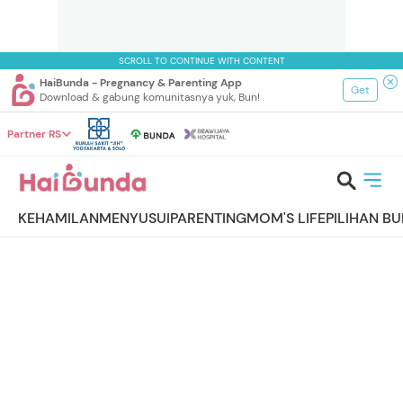
SCROLL TO CONTINUE WITH CONTENT
HaiBunda - Pregnancy & Parenting App
Get
Download & gabung komunitasnya yuk, Bun!
Partner RS
KEHAMILAN
MENYUSUI
PARENTING
MOM'S LIFE
PILIHAN B