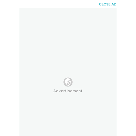
HaiBunda
CLOSE AD