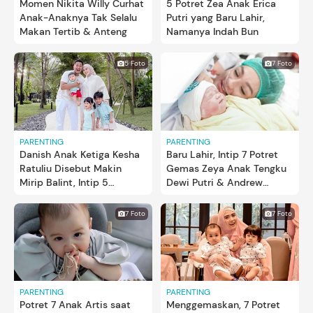
Momen Nikita Willy Curhat
5 Potret Zea Anak Erica
Anak-Anaknya Tak Selalu
Putri yang Baru Lahir,
Makan Tertib & Anteng
Namanya Indah Bun
5 Foto
7 Foto
PARENTING
PARENTING
Danish Anak Ketiga Kesha
Baru Lahir, Intip 7 Potret
Ratuliu Disebut Makin
Gemas Zeya Anak Tengku
Mirip Balint, Intip 5
Dewi Putri & Andrew
Potretnya
Andhika
7 Foto
7 Foto
PARENTING
PARENTING
Potret 7 Anak Artis saat
Menggemaskan, 7 Potret