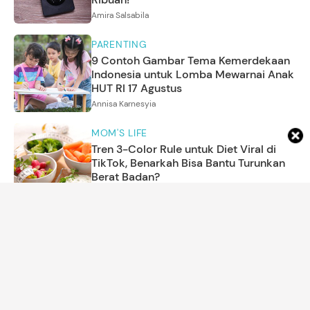
Amira Salsabila
PARENTING
9 Contoh Gambar Tema Kemerdekaan
Indonesia untuk Lomba Mewarnai Anak
HUT RI 17 Agustus
Annisa Karnesyia
MOM'S LIFE
Tren 3-Color Rule untuk Diet Viral di
TikTok, Benarkah Bisa Bantu Turunkan
Berat Badan?
Arina Yulistara
NAMA BAYI
150 Nama Bayi Terinspirasi Kristal dan
Artinya untuk Anak Laki-laki dan
Perempuan
Annisya Asri Diarta
MOM'S LIFE