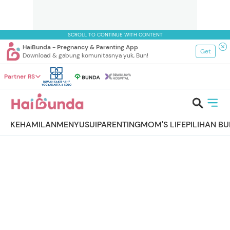
SCROLL TO CONTINUE WITH CONTENT
HaiBunda - Pregnancy & Parenting App
Get
Download & gabung komunitasnya yuk, Bun!
Partner RS
KEHAMILAN
MENYUSUI
PARENTING
MOM'S LIFE
PILIHAN B