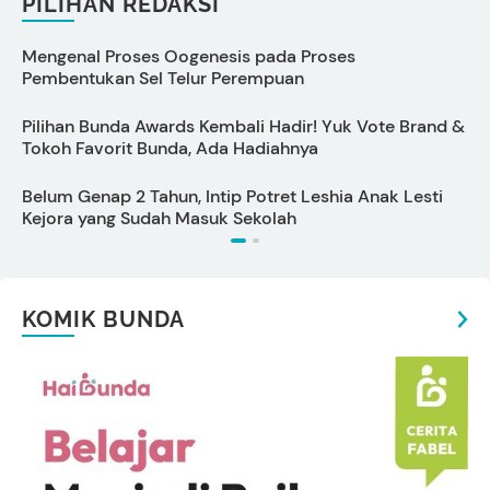
PILIHAN REDAKSI
Mengenal Proses Oogenesis pada Proses
C
Pembentukan Sel Telur Perempuan
M
Pilihan Bunda Awards Kembali Hadir! Yuk Vote Brand &
T
Tokoh Favorit Bunda, Ada Hadiahnya
B
Belum Genap 2 Tahun, Intip Potret Leshia Anak Lesti
1
Kejora yang Sudah Masuk Sekolah
KOMIK BUNDA