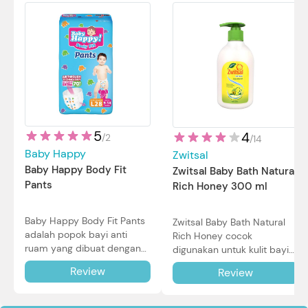
5
4
/
2
/
14
Baby Happy
Zwitsal
Baby Happy Body Fit
Zwitsal Baby Bath Natural
Pants
Rich Honey 300 ml
Baby Happy Body Fit Pants
Zwitsal Baby Bath Natural
adalah popok bayi anti
Rich Honey cocok
ruam yang dibuat dengan
digunakan untuk kulit bayi
teknologi Air Through
baru lahir bahkan kulit
Review
Review
Technology.
sensitif sekalipun. Simak
reviewnya di sini.