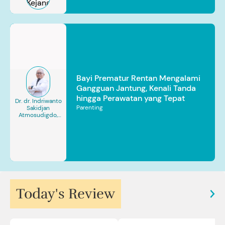
Bayi Prematur Rentan Mengalami
Gangguan Jantung, Kenali Tanda
hingga Perawatan yang Tepat
Dr. dr. Indriwanto
Parenting
Sakidjan
Atmosudigdo,
Sp.JP(K). MARS
Today's Review