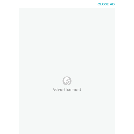
HaiBunda
CLOSE AD