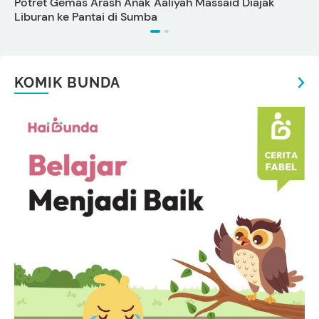
Potret Gemas Arash Anak Aaliyah Massaid Diajak
K
Liburan ke Pantai di Sumba
P
KOMIK BUNDA