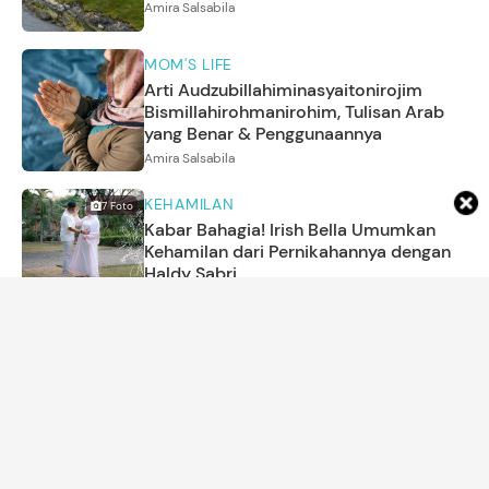
Amira Salsabila
MOM'S LIFE
Arti Audzubillahiminasyaitonirojim
Bismillahirohmanirohim, Tulisan Arab
yang Benar & Penggunaannya
Amira Salsabila
KEHAMILAN
7
Foto
Kabar Bahagia! Irish Bella Umumkan
Kehamilan dari Pernikahannya dengan
Haldy Sabri
Annisa Karnesyia
NAMA BAYI
150 Nama Bayi Terinspirasi Fajar dan
Artinya untuk Anak Laki-laki dan
Perempuan
Annisya Asri Diarta
MOM'S LIFE