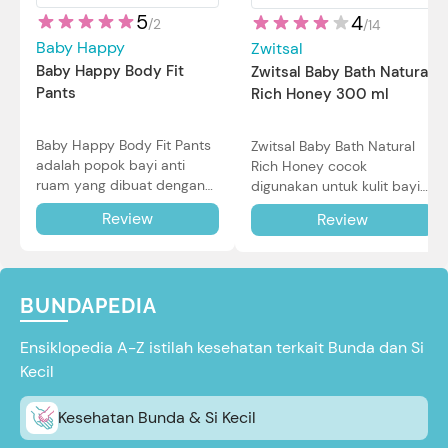
5
4
/
2
/
14
Baby Happy
Zwitsal
Baby Happy Body Fit
Zwitsal Baby Bath Natural
Pants
Rich Honey 300 ml
Baby Happy Body Fit Pants
Zwitsal Baby Bath Natural
adalah popok bayi anti
Rich Honey cocok
ruam yang dibuat dengan
digunakan untuk kulit bayi
teknologi Air Through
baru lahir bahkan kulit
Review
Review
Technology.
sensitif sekalipun. Simak
reviewnya di sini.
BUNDAPEDIA
Ensiklopedia A-Z istilah kesehatan terkait Bunda dan Si
Kecil
Kesehatan Bunda & Si Kecil