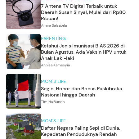
7 Antena TV Digital Terbaik untuk
Daerah Susah Sinyal, Mulai dari Rp80
Ribuan!
Amira Salsabila
PARENTING
Ketahui Jenis Imunisasi BIAS 2026 di
Bulan Agustus, Ada Vaksin HPV untuk
Anak Laki-laki
Annisa Karnesyia
MOM'S LIFE
Segini Honor dan Bonus Paskibraka
Nasional hingga Daerah
Tim HaiBunda
MOM'S LIFE
Daftar Negara Paling Sepi di Dunia,
Kepadatan Penduduknya Rendah