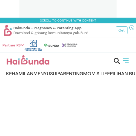
SCROLL TO CONTINUE WITH CONTENT
HaiBunda - Pregnancy & Parenting App
Get
Download & gabung komunitasnya yuk, Bun!
Partner RS
KEHAMILAN
MENYUSUI
PARENTING
MOM'S LIFE
PILIHAN B