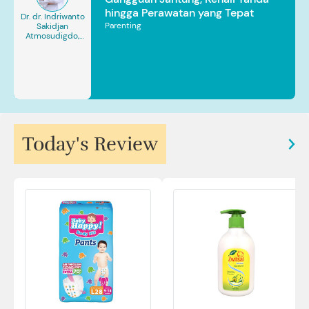
hingga Perawatan yang Tepat
Dr. dr. Indriwanto
Parenting
Sakidjan
Atmosudigdo,
Sp.JP(K). MARS
Today's Review