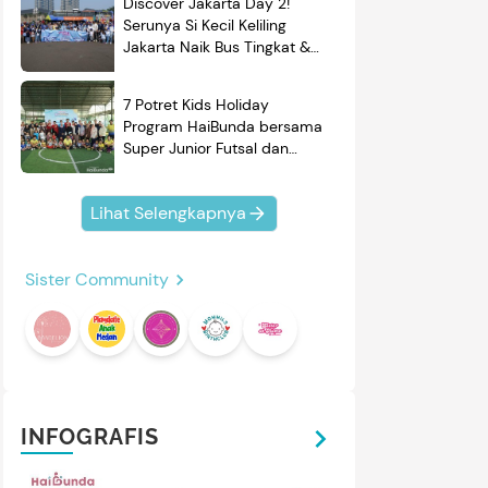
Discover Jakarta Day 2!
Serunya Si Kecil Keliling
Jakarta Naik Bus Tingkat &
Belajar Sejarah
7 Potret Kids Holiday
Program HaiBunda bersama
Super Junior Futsal dan
BRAND'S, Si Kecil & Ayah
Kompak Banget!
Lihat Selengkapnya
Sister Community
INFOGRAFIS