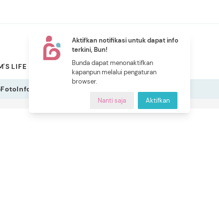
Aktifkan notifikasi untuk dapat info
terkini, Bun!
NEW
Bunda dapat menonaktifkan
'S LIFE
PILIHAN BUNDA
CERITA BUNDA
INDEKS
kapanpun melalui pengaturan
browser.
o
Foto
Infografis
Nanti saja
Aktifkan