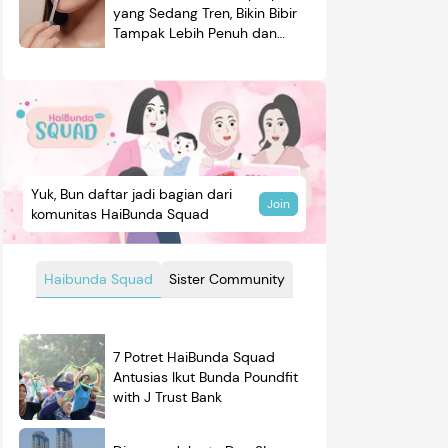
yang Sedang Tren, Bikin Bibir
Tampak Lebih Penuh dan
Berkilau
Yuk, Bun daftar jadi bagian dari
Join
komunitas HaiBunda Squad
Haibunda Squad
Sister Community
7 Potret HaiBunda Squad
Antusias Ikut Bunda Poundfit
with J Trust Bank